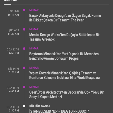
MİMARİ
NIS 22ND
10:11 AM
Başak Akkoyunlu Design’dan Özgün Saçak Formu
ile Dikkat Çeken Bir Tasarım: The Pearl
MİMARİ
ŞUB 6TH
11:39 AM
Mental Design Works’ten Doğayla Bütünleşen Bir
Tasarım: Greenox
MİMARİ
OCA 12TH
6:53 PM
Boytorun Mimarlık’tan Yurt Dışında İlk Mercedes-
Benz Showroom Dönüşüm Projesi
MİMARİ
NIS 16TH
1:29 PM
Yeşim Kozanlı Mimarlık’tan Çağdaş Tasarım ve
Konforun Buluşma Noktası: Elite World Kuşadası
MİMARİ
OCA 15TH
4:02 PM
Özer\Ürger Architects’ten Bağcılar’da Çok Yönlü Bir
Sosyal Yaşam Merkezi
KÜLTÜR-SANAT
OCA 14TH
3:37 PM
İSTANBULSMD “I2P – IDEA TO PRODUCT”