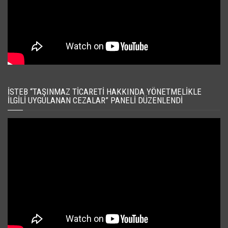
İSTEB “TAŞINMAZ TICARETI HAKKINDA YÖNETMELIKLE
İLGILI UYGULANAN CEZALAR” PANELI DÜZENLENDI