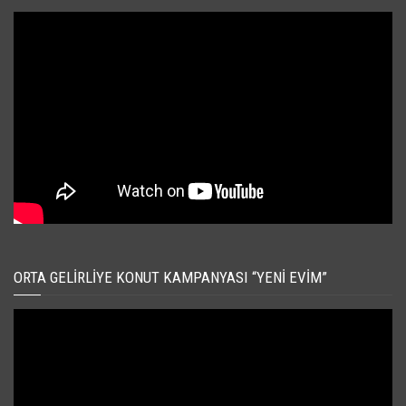
ORTA GELIRLIYE KONUT KAMPANYASI “YENI EVIM”