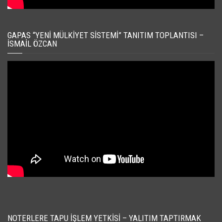
GAPAS “YENI MÜLKIYET SISTEMI” TANITIM TOPLANTISI –
İSMAIL ÖZCAN
NOTERLERE TAPU İŞLEM YETKISI – YALITIM TAPTIRMAK