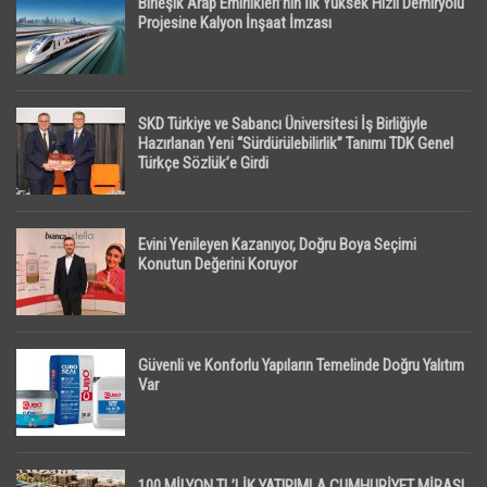
Birleşik Arap Emirlikleri’nin İlk Yüksek Hızlı Demiryolu
Projesine Kalyon İnşaat İmzası
SKD Türkiye ve Sabancı Üniversitesi İş Birliğiyle
Hazırlanan Yeni “Sürdürülebilirlik” Tanımı TDK Genel
Türkçe Sözlük’e Girdi
Evini Yenileyen Kazanıyor, Doğru Boya Seçimi
Konutun Değerini Koruyor
Güvenli ve Konforlu Yapıların Temelinde Doğru Yalıtım
Var
100 MİLYON TL’LİK YATIRIMLA CUMHURİYET MİRASI,