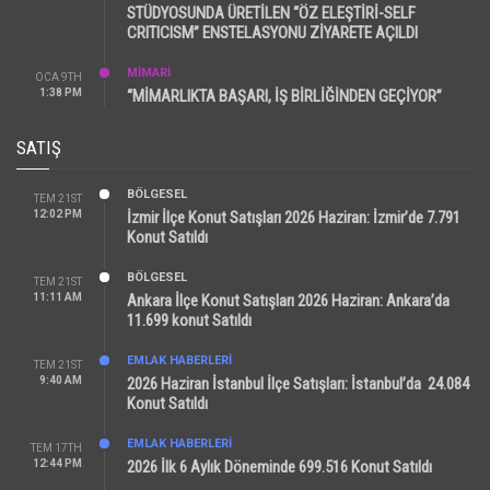
STÜDYOSUNDA ÜRETİLEN “ÖZ ELEŞTİRİ-SELF
CRITICISM” ENSTELASYONU ZİYARETE AÇILDI
MİMARİ
OCA 9TH
1:38 PM
“MİMARLIKTA BAŞARI, İŞ BİRLİĞİNDEN GEÇİYOR”
SATIŞ
BÖLGESEL
TEM 21ST
12:02 PM
İzmir İlçe Konut Satışları 2026 Haziran: İzmir’de 7.791
Konut Satıldı
BÖLGESEL
TEM 21ST
11:11 AM
Ankara İlçe Konut Satışları 2026 Haziran: Ankara’da
11.699 konut Satıldı
EMLAK HABERLERI
TEM 21ST
9:40 AM
2026 Haziran İstanbul İlçe Satışları: İstanbul’da 24.084
Konut Satıldı
EMLAK HABERLERI
TEM 17TH
12:44 PM
2026 İlk 6 Aylık Döneminde 699.516 Konut Satıldı