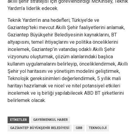
akıllı şehir stratejisi için görevlendirdiği McKinsey, Teknik
Yardım’a liderlik edecek.
Teknik Yardım’ın ana hedefleri; Türkiye’de ve
Gaziantep’teki mevcut Akıllı Şehir faaliyetlerini anlamak,
Gaziantep Büyükşehir Belediyesinin kaynaklarını, BT
altyapısını, temel ihtiyaçlarını ve politika önceliklerini
incelemek, Gaziantep’in vatandaş odaklı Akıllı Şehir
vizyonunu oluşturmak, çözüm alanlarındaki başlıca
kullanım uygulamalarını belirleyip, önceliklendirmek, Akıllı
Şehir yol haritasını ve yönetişim modelini geliştirmek,
Teknolojik gereksinimleri değerlendirmek, 5 yıllık mali
haritayı hazırlamak ve nicel ve nitel potansiyel etkileri
incelemek ve iş birliği yapılabilecek ABD BT şirketlerini
belirlemek olacak.
ETIKETLER
GAYRIMENKUL HABER
GAZIANTEP BÜYÜKŞEHIR BELEDIYESI
GBB
TEKNOLOJI