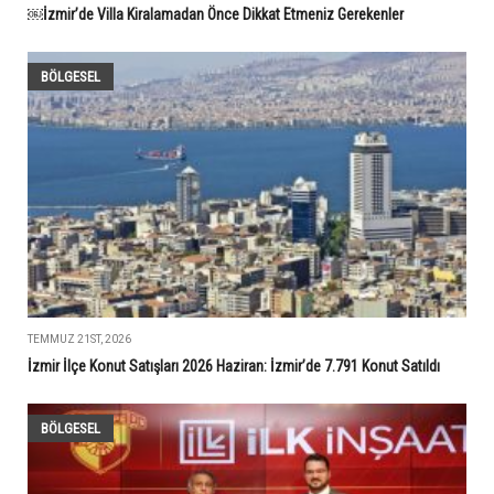
￼İzmir’de Villa Kiralamadan Önce Dikkat Etmeniz Gerekenler
BÖLGESEL
TEMMUZ 21ST, 2026
İzmir İlçe Konut Satışları 2026 Haziran: İzmir’de 7.791 Konut Satıldı
BÖLGESEL