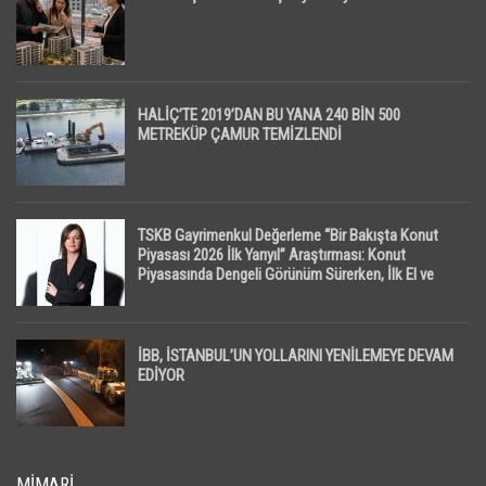
HALİÇ’TE 2019’DAN BU YANA 240 BİN 500
METREKÜP ÇAMUR TEMİZLENDİ
TSKB Gayrimenkul Değerleme “Bir Bakışta Konut
Piyasası 2026 İlk Yarıyıl” Araştırması: Konut
Piyasasında Dengeli Görünüm Sürerken, İlk El ve
İpotekli Satışlarda Sınırlı Toparlanma Dikkat Çekti
İBB, İSTANBUL’UN YOLLARINI YENİLEMEYE DEVAM
EDİYOR
MIMARI