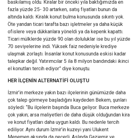
baskılamış oldu. Kiralar bir önceki yıla baktığımızda en
fazla yüzde 25- 30 artarken, satış fiyatları bunun da
altında kaldı. Kiralık konut bulma konusunda sıkıntı yok.
Öte yandan ticari tarafta bazı işletmeler ya daha küçük
ofislere veya dükkanlara yöneldi ya da kepenk kapattı.
Ticari mülklerde yüzde 90 olan doluluklar ise bu yıl yüzde
70 seviyelerine indi. Yüksek faiz nedeniyle krediye
ulaşmak zorlaştı. İnsanlar konut konusunda eskisi kadar
talepkar değil. Yatırımcılar 5 ila 8 milyon bandındaki ikinci
el konutları tercih ediyor” diye konuştu.
HER İLÇENİN ALTERNATİFİ OLUŞTU
İzmir’in merkeze yakın bazı ilçelerinin günümüzde daha
çok talep görmeye başladığını kaydeden Bekem, şunları
söyledi: “Bu ilçelerin başında Buca geliyor. Buca merkeze
çok yakın; arsa maliyetleri de daha düşük olduğundan kira
ve konut fiyatları daha uygun kaldı. Bu nedenle tercih
ediliyor. Aynı durum İzmir’in kuzeyi yani Ulukent
Menemen aksında da geçerli. Aslında Gaziemir ve