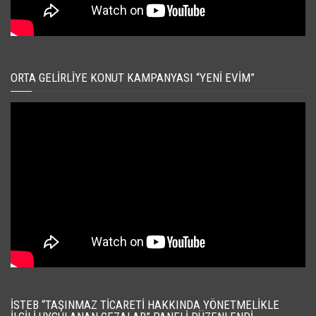
ORTA GELIRLIYE KONUT KAMPANYASI “YENI EVIM”
İSTEB “TAŞINMAZ TICARETI HAKKINDA YÖNETMELIKLE