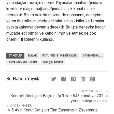
vatandaşlarımız için önemli. Piyasalar rahatladığında ve
kredilere ulaşım sağlandığında alacak konut olacak
demektir. Bizim sektörümüzde de donanımlı, deneyimli
ve en önemlisi mücadeleci ruha sahip kişiler ve firmalar
ayakta kalmaya devam edecektir. Bu işte deneyim kadar
mücadeleci olmak ve kendini motive etmek de çok
önemli” ifadelerini kullandı.
ETIKETLER
EMLAK
FCTU TESIS YÖNETIMLERI
GAYRIMENKUL
GAYRIMENKUL HABER
GÜLÇIN BEKEM
Bu Haberi Yayınla
SIRADAKI HABER
Kentsel Dönüşüm Başkanlığı 9 ilde 643 konut ve 232 iş
yerini satışa sunacak
ÖNCEKI HABER
İlk 5 Ayın Konut Satışları Tüm Zamanların Zirvesinde