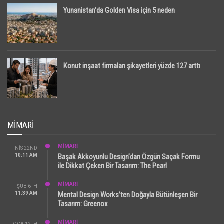
Yunanistan’da Golden Visa için 5 neden
Konut inşaat firmaları şikayetleri yüzde 127 arttı
MIMARI
MİMARİ
NIS 22ND
10:11 AM
Başak Akkoyunlu Design’dan Özgün Saçak Formu
ile Dikkat Çeken Bir Tasarım: The Pearl
MİMARİ
ŞUB 6TH
11:39 AM
Mental Design Works’ten Doğayla Bütünleşen Bir
Tasarım: Greenox
MİMARİ