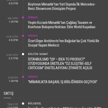
OCA 12TH
6:53 PM
Boytorun Mimarlık’tan Yurt Dışında İlk Mercedes-
Benz Showroom Dönüşüm Projesi
MİMARİ
NIS 16TH
1:29 PM
Yeşim Kozanlı Mimarlık’tan Çağdaş Tasarım ve
Konforun Buluşma Noktası: Elite World Kuşadası
MİMARİ
OCA 15TH
4:02 PM
Özer\Ürger Architects’ten Bağcılar’da Çok Yönlü Bir
Sosyal Yaşam Merkezi
KÜLTÜR-SANAT
OCA 14TH
3:37 PM
İSTANBULSMD “I2P – IDEA TO PRODUCT”
STÜDYOSUNDA ÜRETİLEN “ÖZ ELEŞTİRİ-SELF
CRITICISM” ENSTELASYONU ZİYARETE AÇILDI
MİMARİ
OCA 9TH
1:38 PM
“MİMARLIKTA BAŞARI, İŞ BİRLİĞİNDEN GEÇİYOR”
SATIŞ
BÖLGESEL
TEM 21ST
12:02 PM