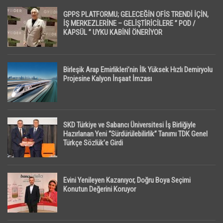
GPPS PLATFORMU; GELECEĞİN OFİS TRENDİ İÇİN,
İŞ MERKEZLERİNE – GELİŞTİRİCİLERE ” POD /
KAPSÜL ” UYKU KABİNİ ÖNERİYOR
Birleşik Arap Emirlikleri’nin İlk Yüksek Hızlı Demiryolu
Projesine Kalyon İnşaat İmzası
SKD Türkiye ve Sabancı Üniversitesi İş Birliğiyle
Hazırlanan Yeni “Sürdürülebilirlik” Tanımı TDK Genel
Türkçe Sözlük’e Girdi
Evini Yenileyen Kazanıyor, Doğru Boya Seçimi
Konutun Değerini Koruyor