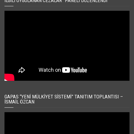
İLGILI UYGULANAN CEZALAR” PANELI DÜZENLENDI
GAPAS “YENI MÜLKIYET SISTEMI” TANITIM TOPLANTISI –
İSMAIL ÖZCAN