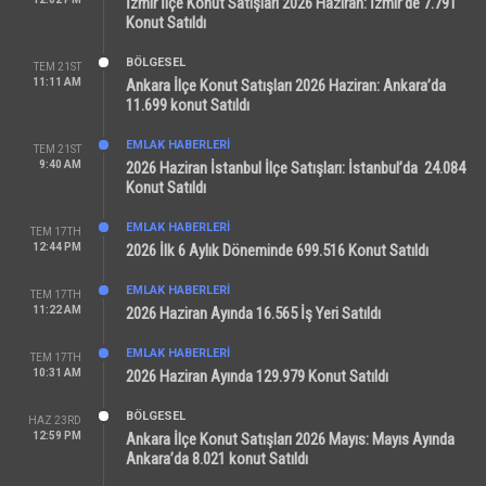
İzmir İlçe Konut Satışları 2026 Haziran: İzmir’de 7.791
Konut Satıldı
BÖLGESEL
TEM 21ST
11:11 AM
Ankara İlçe Konut Satışları 2026 Haziran: Ankara’da
11.699 konut Satıldı
EMLAK HABERLERI
TEM 21ST
9:40 AM
2026 Haziran İstanbul İlçe Satışları: İstanbul’da 24.084
Konut Satıldı
EMLAK HABERLERI
TEM 17TH
12:44 PM
2026 İlk 6 Aylık Döneminde 699.516 Konut Satıldı
EMLAK HABERLERI
TEM 17TH
11:22 AM
2026 Haziran Ayında 16.565 İş Yeri Satıldı
EMLAK HABERLERI
TEM 17TH
10:31 AM
2026 Haziran Ayında 129.979 Konut Satıldı
BÖLGESEL
HAZ 23RD
12:59 PM
Ankara İlçe Konut Satışları 2026 Mayıs: Mayıs Ayında
Ankara’da 8.021 konut Satıldı