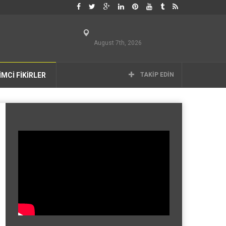
August 7th, 2026
İMCİ FİKİRLER
TAKIP EDIN