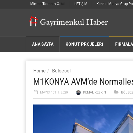
Mimari Tasarım Ofisi
İLETİŞİM
Keskin Medya Grup Por
ANA SAYFA
KONUT PROJELERİ
FIRMAL
Home
Bölgesel
M1KONYA AVM’de Normalleşm
MAYIS 10TH, 2020
KEMAL KESKIN
BÖLGE