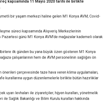
reç kapsamında 11 Mayıs 2020 tarihi ile birlikte
.
kıymetli bir yaşam merkezi haline gelen M1 Konya AVM, Covid-
leşme süreci kapsamında Alışveriş Merkezlerinin
ayıs Pazartesi günü M1 Konya AVM’de mağazalar kademeli olarak
birlere ilk günden bu yana büyük özen gösteren M1 Konya
mağaza çalışanlarının hem de AVM personelinin sağlığını ön
 önerileri çerçevesinde taze hava veren klima uygulamaları,
fe kurallarına uygun düzenlemelerle birlikte bütün hazırlıklar
ek uyarı levhaları ile ziyaretçiler; hijyen kuralları, yönetmelik
i ile Sağlık Bakanlığı ve Bilim Kurulu kuralları hakkında