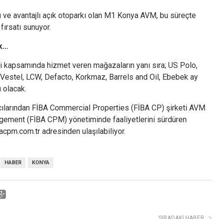
rı ve avantajlı açık otoparkı olan M1 Konya AVM, bu süreçte
 fırsatı sunuyor.
ek…
i kapsamında hizmet veren mağazaların yanı sıra; US Polo,
estel, LCW, Defacto, Korkmaz, Barrels and Oil, Ebebek ay
 olacak.
mcılarından FİBA Commercial Properties (FİBA CP) şirketi AVM
gement (FİBA CPM) yönetiminde faaliyetlerini sürdüren
cpm.com.tr adresinden ulaşılabiliyor.
HABER
KONYA
SIRADAKI HABER