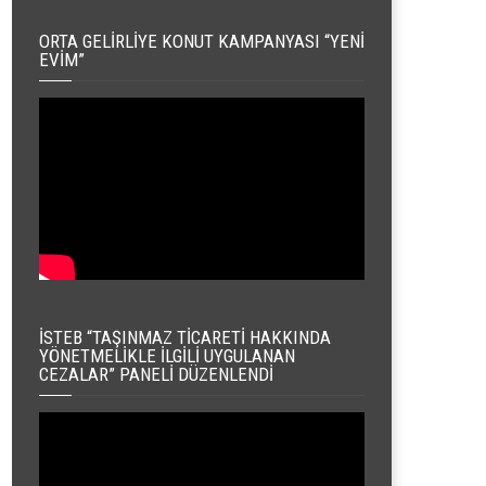
ORTA GELIRLIYE KONUT KAMPANYASI “YENI
EVIM”
İSTEB “TAŞINMAZ TICARETI HAKKINDA
YÖNETMELIKLE İLGILI UYGULANAN
CEZALAR” PANELI DÜZENLENDI