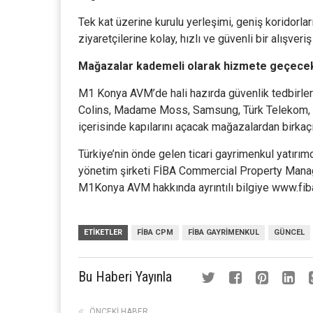
Tek kat üzerine kurulu yerleşimi, geniş koridorla
ziyaretçilerine kolay, hızlı ve güvenli bir alışveriş
Mağazalar kademeli olarak hizmete geçec
M1 Konya AVM’de hali hazırda güvenlik tedbirler
Colins, Madame Moss, Samsung, Türk Telekom, V
içerisinde kapılarını açacak mağazalardan birkaçı
Türkiye’nin önde gelen ticari gayrimenkul yatırı
yönetim şirketi FİBA Commercial Property Mana
M1Konya AVM hakkında ayrıntılı bilgiye www.fiba
ETIKETLER
FIBA CPM
FIBA GAYRIMENKUL
GÜNCEL
Bu Haberi Yayınla
ÖNCEKI HABER