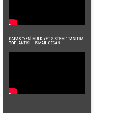
GAPAS “YENI MÜLKIYET SISTEMI” TANITIM
TOPLANTISI – İSMAIL ÖZCAN