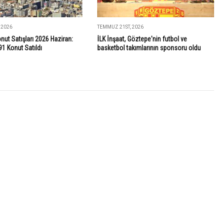
 2026
TEMMUZ 21ST, 2026
onut Satışları 2026 Haziran:
İLK İnşaat, Göztepe'nin futbol ve
91 Konut Satıldı
basketbol takımlarının sponsoru oldu