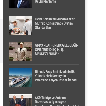
Usulü Planlama
Helal Sertifikalı Muhafazakar
Mutfak Konseptinde Üretim
Standartları
GPPS PLATFORMU; GELECEĞİN
OFİS TRENDİ İÇİN, İŞ
MERKEZLERİNE –
GELİŞTİRİCİLERE ” POD /
KAPSÜL ” UYKU KABİNİ
ÖNERİYOR
Birleşik Arap Emirlikleri’nin İlk
Yüksek Hızlı Demiryolu
Projesine Kalyon İnşaat İmzası
SKD Türkiye ve Sabancı
Üniversitesi İş Birliğiyle