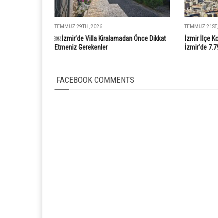
TEMMUZ 29TH, 2026
TEMMUZ 21ST,
￼İzmir’de Villa Kiralamadan Önce Dikkat
İzmir İlçe K
Etmeniz Gerekenler
İzmir’de 7.7
FACEBOOK COMMENTS