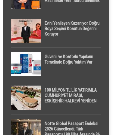
Hazırlanan Yeni “Sürdürülebilirlik”
Tanımı TDK Genel Türkçe
Sözlük’e Girdi
Evini Yenileyen Kazanıyor, Doğru
Boya Seçimi Konutun Değerini
Koruyor
Güvenli ve Konforlu Yapıların
Temelinde Doğru Yalıtım Var
100 MİLYON TL’LİK YATIRIMLA
CUMHURİYET MİRASI,
ESKİŞEHİR HALKEVİ YENİDEN
HAYAT BULUYOR
Notte Global Pasaport Endeksi
2026 Güncellendi: Türk
Pasaportu 199 Ülke Arasında 86.