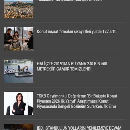
Konut inşaat firmaları şikayetleri yüzde 127 arttı
HALİÇ’TE 2019’DAN BU YANA 240 BİN 500
METREKÜP ÇAMUR TEMİZLENDİ
TSKB Gayrimenkul Değerleme “Bir Bakışta Konut
Piyasası 2026 İlk Yarıyıl” Araştırması: Konut
Piyasasında Dengeli Görünüm Sürerken, İlk El ve
İpotekli Satışlarda Sınırlı Toparlanma Dikkat Çekti
İBB, İSTANBUL’UN YOLLARINI YENİLEMEYE DEVAM