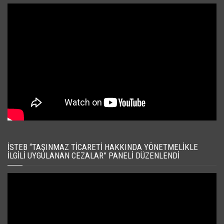
İSTEB “TAŞINMAZ TICARETI HAKKINDA YÖNETMELIKLE
İLGILI UYGULANAN CEZALAR” PANELI DÜZENLENDI