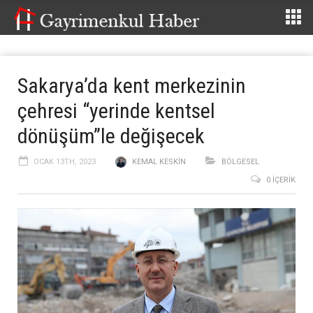
Sakarya’da kent merkezinin
çehresi “yerinde kentsel
dönüşüm”le değişecek
OCAK 13TH, 2023
KEMAL KESKIN
BÖLGESEL
0 İÇERIK