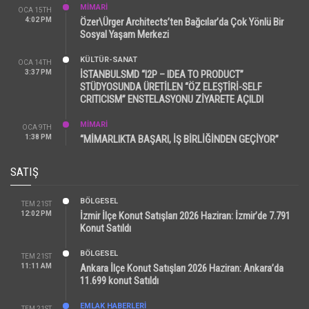
MİMARİ
OCA 15TH
4:02 PM
Özer\Ürger Architects’ten Bağcılar’da Çok Yönlü Bir
Sosyal Yaşam Merkezi
KÜLTÜR-SANAT
OCA 14TH
3:37 PM
İSTANBULSMD “I2P – IDEA TO PRODUCT”
STÜDYOSUNDA ÜRETİLEN “ÖZ ELEŞTİRİ-SELF
CRITICISM” ENSTELASYONU ZİYARETE AÇILDI
MİMARİ
OCA 9TH
1:38 PM
“MİMARLIKTA BAŞARI, İŞ BİRLİĞİNDEN GEÇİYOR”
SATIŞ
BÖLGESEL
TEM 21ST
12:02 PM
İzmir İlçe Konut Satışları 2026 Haziran: İzmir’de 7.791
Konut Satıldı
BÖLGESEL
TEM 21ST
11:11 AM
Ankara İlçe Konut Satışları 2026 Haziran: Ankara’da
11.699 konut Satıldı
EMLAK HABERLERI
TEM 21ST