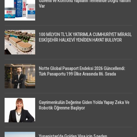
Güvenli ve Konforlu Yapıların Temelinde Doğru Yalıtım
Var
100 MİLYON TL’LİK YATIRIMLA CUMHURİYET MİRASI,
ESKİŞEHİR HALKEVİ YENİDEN HAYAT BULUYOR
Notte Global Pasaport Endeksi 2026 Güncellendi:
Türk Pasaportu 199 Ülke Arasında 86. Sırada
Gayrimenkulün Değerine Giden Yolda Yapay Zeka Ve
Robotik Öğrenme Başlıyor
Yunanistan’da Golden Visa için 5 neden