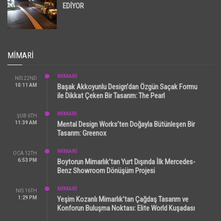
EDİYOR
MIMARI
MİMARİ
NIS 22ND
10:11 AM
Başak Akkoyunlu Design’dan Özgün Saçak Formu
ile Dikkat Çeken Bir Tasarım: The Pearl
MİMARİ
ŞUB 6TH
11:39 AM
Mental Design Works’ten Doğayla Bütünleşen Bir
Tasarım: Greenox
MİMARİ
OCA 12TH
6:53 PM
Boytorun Mimarlık’tan Yurt Dışında İlk Mercedes-
Benz Showroom Dönüşüm Projesi
MİMARİ
NIS 16TH
1:29 PM
Yeşim Kozanlı Mimarlık’tan Çağdaş Tasarım ve
Konforun Buluşma Noktası: Elite World Kuşadası