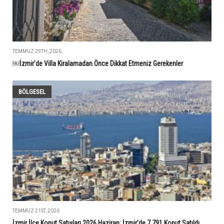
TEMMUZ 29TH, 2026
￼İzmir’de Villa Kiralamadan Önce Dikkat Etmeniz Gerekenler
BÖLGESEL
TEMMUZ 21ST, 2026
İzmir İlçe Konut Satışları 2026 Haziran: İzmir’de 7.791 Konut Satıldı