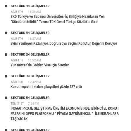
SEKTÖRDEN GELIŞMELER
AĞU 6TH
11:30 AM
SKD Türkiye ve Sabancı Üniversitesi İş Birliğiyle Hazırlanan Yeni
“Sürdürülebilirlik” Tanımı TDK Genel Türkçe Sözlük’e Girdi
SEKTÖRDEN GELIŞMELER
AĞU 6TH
11:27 AM
Evini Yenileyen Kazanıyor, Doğru Boya Seçimi Konutun Değerini Koruyor
SEKTÖRDEN GELIŞMELER
AĞU 4TH
10:52 AM
Yunanistan’da Golden Visa için 5 neden
SEKTÖRDEN GELIŞMELER
AĞU 3RD
12:42 PM
Konut inşaat firmaları şikayetleri yüzde 127 arttı
SEKTÖRDEN GELIŞMELER
TEM 31ST
7:24 PM
İNŞAAT PROJE GELİŞTİRME ÜRETİM EKONOMİSİNDE; BİRİNCİ EL KONUT
PAZARINI GPPS PLATFORMU ” PİYASA GAYRİMENKUL ” İLE EKRANLARA
TAŞIYACAK
SEKTÖRDEN GELIŞMELER