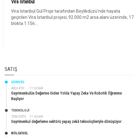
Vira İstanbul
Vira İstanbul Gül Proje tarafından Beylikdüzü'nde hayata
geçirilen Vira İstanbul projesi; 92.000 m2 arsa alanı üzerinde, 17
blokta 1.156...
SATIŞ
GÜNCEL
AĞU 4TH
11:02 AM
Gayrimenkulün Değerine Giden Yolda Yapay Zeka Ve Robotik Öğrenme
Başlıyor
TEKNOLOJİ
TEM 30TH
11:42 AM
Gayrimenkul değerleme sektörü yapay zekâ teknolojileriyle dönüşüyor
BÖLGESEL