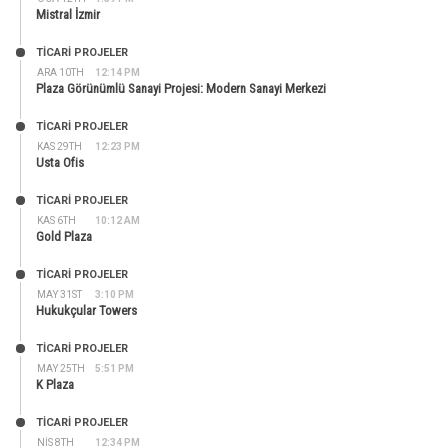
Mistral İzmir
TİCARİ PROJELER
ARA 10TH
12:14 PM
Plaza Görünümlü Sanayi Projesi: Modern Sanayi Merkezi
TİCARİ PROJELER
KAS 29TH
12:23 PM
Usta Ofis
TİCARİ PROJELER
KAS 6TH
10:12 AM
Gold Plaza
TİCARİ PROJELER
MAY 31ST
3:10 PM
Hukukçular Towers
TİCARİ PROJELER
MAY 25TH
5:51 PM
K Plaza
TİCARİ PROJELER
NIS 8TH
12:34 PM