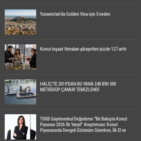
Yunanistan’da Golden Visa için 5 neden
Konut inşaat firmaları şikayetleri yüzde 127 arttı
HALİÇ’TE 2019’DAN BU YANA 240 BİN 500
METREKÜP ÇAMUR TEMİZLENDİ
TSKB Gayrimenkul Değerleme “Bir Bakışta Konut
Piyasası 2026 İlk Yarıyıl” Araştırması: Konut
Piyasasında Dengeli Görünüm Sürerken, İlk El ve
İpotekli Satışlarda Sınırlı Toparlanma Dikkat Çekti