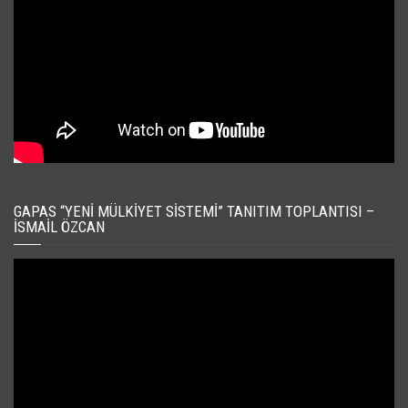
GAPAS “YENI MÜLKIYET SISTEMI” TANITIM TOPLANTISI –
İSMAIL ÖZCAN