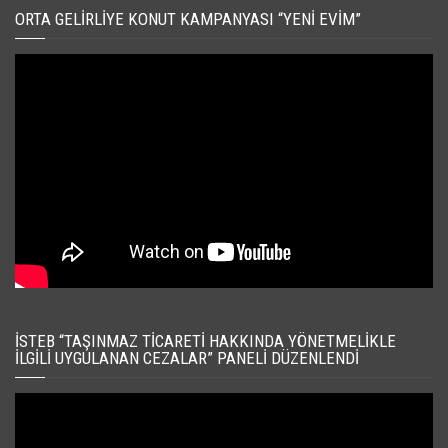
ORTA GELIRLIYE KONUT KAMPANYASI “YENI EVIM”
İSTEB “TAŞINMAZ TICARETI HAKKINDA YÖNETMELIKLE
İLGILI UYGULANAN CEZALAR” PANELI DÜZENLENDI