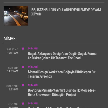
İBB, İSTANBUL’UN YOLLARINI YENİLEMEYE DEVAM
EDİYOR
MIMARI
MİMARİ
NIS 22ND
10:11 AM
Başak Akkoyunlu Design’dan Özgün Saçak Formu
ile Dikkat Çeken Bir Tasarım: The Pearl
MİMARİ
ŞUB 6TH
11:39 AM
Mental Design Works’ten Doğayla Bütünleşen Bir
Tasarım: Greenox
MİMARİ
OCA 12TH
6:53 PM
Boytorun Mimarlık’tan Yurt Dışında İlk Mercedes-
Benz Showroom Dönüşüm Projesi
MİMARİ
NIS 16TH
1:29 PM