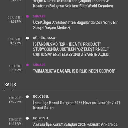
Yeşim Kozanlı Mimarlık’tan Çağdaş Tasarım ve
Konforun Buluşma Noktası: Elite World Kuşadası
MİMARİ
OCA 15TH
4:02 PM
Özer\Ürger Architects’ten Bağcılar’da Çok Yönlü Bir
Sosyal Yaşam Merkezi
KÜLTÜR-SANAT
OCA 14TH
3:37 PM
İSTANBULSMD “I2P – IDEA TO PRODUCT”
STÜDYOSUNDA ÜRETİLEN “ÖZ ELEŞTİRİ-SELF
CRITICISM” ENSTELASYONU ZİYARETE AÇILDI
MİMARİ
OCA 9TH
1:38 PM
“MİMARLIKTA BAŞARI, İŞ BİRLİĞİNDEN GEÇİYOR”
SATIŞ
BÖLGESEL
TEM 21ST
12:02 PM
İzmir İlçe Konut Satışları 2026 Haziran: İzmir’de 7.791
Konut Satıldı
BÖLGESEL
TEM 21ST
11:11 AM
Ankara İlçe Konut Satışları 2026 Haziran: Ankara’da