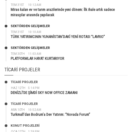
TEM 31ST
10:12 AM
Miras kalan ev ve tarım arazilerinde yeni dönem: İlk ihale artık sadece
mirasçılar arasında yapılacak
SEKTÖRDEN GELIŞMELER
TEM 31ST
10:10 AM
TÜRK YATIRIMCININ YUNANİSTAN’DAKİ YENİ ROTASI “LAVRIO”
SEKTÖRDEN GELIŞMELER
TEM 30TH
11:03 AM
PLATFORMLAR HAYAT KURTARIYOR
TICARI PROJELER
TİCARİ PROJELER
HAZ 12TH
5:14 PM
DENİZLİ’DE ŞİMDİ SKY NOW OFFICE ZAMANI
TİCARİ PROJELER
ARA 10TH
10:52 AM
Turkmall’dan Bodrum’a Dev Yatırım: “Novada Forum”
KONUT PROJELERI
OCA 12TH
1:39 PM