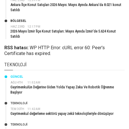
HAZ 23RD
12:59 PM
Ankara İlçe Konut Satışları 2026 Mayıs: Mayıs Ayında Ankara’da 8.021 konut
Satıldı
BÖLGESEL
HAZ 23RD
12:17 PM
2026 Mayıs İzmir İlçe Konut Satışları: Mayıs Ayında İzmir’de 5.624 Konut
Satıldı
RSS hatası:
WP HTTP Error: cURL error 60: Peer's
Certificate has expired.
TEKNOLOJI
GÜNCEL
AĞU 4TH
11:02 AM
Gayrimenkulün Değerine Giden Yolda Yapay Zeka Ve Robotik Öğrenme
Başlıyor
TEKNOLOJİ
TEM 30TH
11:42 AM
Gayrimenkul değerleme sektörü yapay zekâ teknolojileriyle dönüşüyor
TEKNOLOJİ