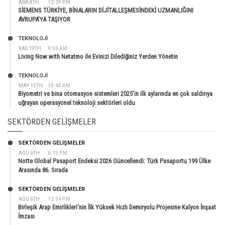
ARA 8TH
12:29 PM
SİEMENS TÜRKİYE, BİNALARIN DİJİTALLEŞMESİNDEKİ UZMANLIĞINI
AVRUPA’YA TAŞIYOR
TEKNOLOJİ
KAS 19TH
9:50 AM
Living Now with Netatmo ile Evinizi Dilediğiniz Yerden Yönetin
TEKNOLOJİ
MAY 15TH
10:40 AM
Biyometri ve bina otomasyon sistemleri 2025’in ilk aylarında en çok saldırıya
uğrayan operasyonel teknoloji sektörleri oldu
SEKTÖRDEN GELIŞMELER
SEKTÖRDEN GELIŞMELER
AĞU 6TH
6:15 PM
Notte Global Pasaport Endeksi 2026 Güncellendi: Türk Pasaportu 199 Ülke
Arasında 86. Sırada
SEKTÖRDEN GELIŞMELER
AĞU 6TH
12:34 PM
Birleşik Arap Emirlikleri’nin İlk Yüksek Hızlı Demiryolu Projesine Kalyon İnşaat
İmzası