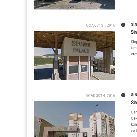
SI
OCAK 31ST, 2016
Sin
Sin
Ümr
otoy
SI
OCAK 30TH, 2016
Sin
Cen
Çek
kon
ve 3