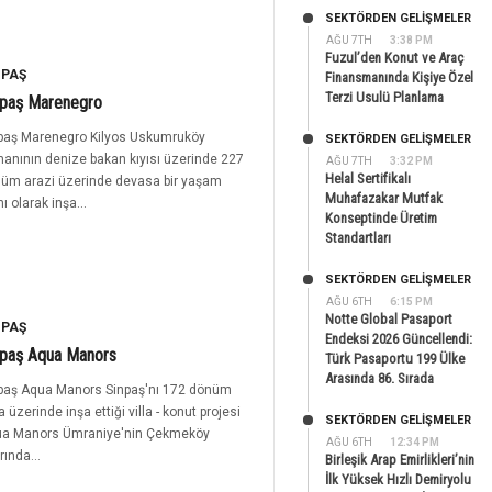
SEKTÖRDEN GELIŞMELER
AĞU 7TH
3:38 PM
Fuzul’den Konut ve Araç
NPAŞ
Finansmanında Kişiye Özel
Terzi Usulü Planlama
npaş Marenegro
paş Marenegro Kilyos Uskumruköy
SEKTÖRDEN GELIŞMELER
anının denize bakan kıyısı üzerinde 227
AĞU 7TH
3:32 PM
Helal Sertifikalı
üm arazi üzerinde devasa bir yaşam
Muhafazakar Mutfak
ı olarak inşa...
Konseptinde Üretim
Standartları
SEKTÖRDEN GELIŞMELER
AĞU 6TH
6:15 PM
Notte Global Pasaport
NPAŞ
Endeksi 2026 Güncellendi:
npaş Aqua Manors
Türk Pasaportu 199 Ülke
Arasında 86. Sırada
paş Aqua Manors Sinpaş'nı 172 dönüm
a üzerinde inşa ettiği villa - konut projesi
SEKTÖRDEN GELIŞMELER
a Manors Ümraniye'nin Çekmeköy
AĞU 6TH
12:34 PM
rında...
Birleşik Arap Emirlikleri’nin
İlk Yüksek Hızlı Demiryolu