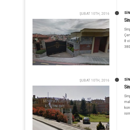
SI
ŞUBAT 10TH, 2016
Si
Sin
Çen
8 v
380.
SI
ŞUBAT 10TH, 2016
Sin
Sin
mah
kon
isim