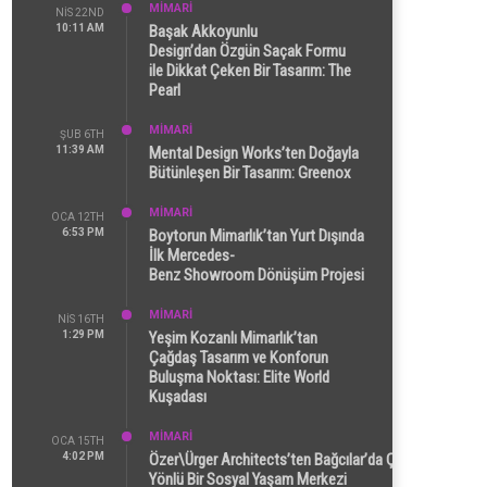
MİMARİ
NIS 22ND
10:11 AM
Başak Akkoyunlu
Design’dan Özgün Saçak Formu
ile Dikkat Çeken Bir Tasarım: The
Pearl
MİMARİ
ŞUB 6TH
11:39 AM
Mental Design Works’ten Doğayla
Bütünleşen Bir Tasarım: Greenox
MİMARİ
OCA 12TH
6:53 PM
Boytorun Mimarlık’tan Yurt Dışında
İlk Mercedes-
Benz Showroom Dönüşüm Projesi
MİMARİ
NIS 16TH
1:29 PM
Yeşim Kozanlı Mimarlık’tan
Çağdaş Tasarım ve Konforun
Buluşma Noktası: Elite World
Kuşadası
MİMARİ
OCA 15TH
4:02 PM
Özer\Ürger Architects’ten Bağcılar’da Çok
Yönlü Bir Sosyal Yaşam Merkezi