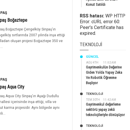
Konut Satıldı
NPAŞ
RSS hatası:
WP HTTP
npaş Boğaztepe
Error: cURL error 60:
Peer's Certificate has
paş Boğaztepe Çengelköy Sinpaş'ın
expired.
gelköy sırtlarında 2007 yılında inşa ettiği
illadan oluşan projesi Boğaztepe 350 ve
TEKNOLOJI
..
GÜNCEL
AĞU 4TH
11:02 AM
Gayrimenkulün Değerine
Giden Yolda Yapay Zeka
Ve Robotik Öğrenme
NPAŞ
Başlıyor
paş Aqua City
TEKNOLOJİ
paş Aqua City Sinpaş'ın Aşağı Dudullu
TEM 30TH
11:42 AM
allesi içerisinde inşa ettiği, villa ve
Gayrimenkul değerleme
ut karma projesidir. Aynı bölgede aynı
sektörü yapay zekâ
li...
teknolojileriyle dönüşüyor
TEKNOLOJİ