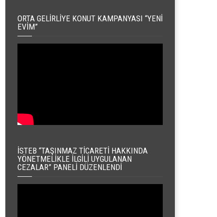
ORTA GELIRLIYE KONUT KAMPANYASI “YENI
EVIM”
İSTEB “TAŞINMAZ TICARETI HAKKINDA
YÖNETMELIKLE İLGILI UYGULANAN
CEZALAR” PANELI DÜZENLENDI