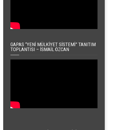
GAPAS “YENI MÜLKIYET SISTEMI” TANITIM
TOPLANTISI – İSMAIL ÖZCAN