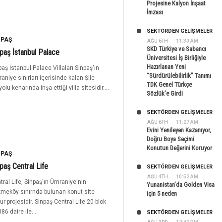
Projesine Kalyon İnşaat
İmzası
SEKTÖRDEN GELIŞMELER
NPAŞ
AĞU 6TH
11:30 AM
SKD Türkiye ve Sabancı
paş İstanbul Palace
Üniversitesi İş Birliğiyle
Hazırlanan Yeni
paş İstanbul Palace Villaları Sinpaş'ın
“Sürdürülebilirlik” Tanımı
aniye sınırları içerisinde kalan Şile
TDK Genel Türkçe
olu kenarında inşa ettiği villa sitesidir....
Sözlük’e Girdi
SEKTÖRDEN GELIŞMELER
AĞU 6TH
11:27 AM
Evini Yenileyen Kazanıyor,
Doğru Boya Seçimi
Konutun Değerini Koruyor
NPAŞ
paş Central Life
SEKTÖRDEN GELIŞMELER
AĞU 4TH
10:52 AM
tral Life, Sinpaş'ın Ümraniye'nin
Yunanistan’da Golden Visa
meköy sınırnda bulunan konut site
için 5 neden
ur projesidir. Sinpaş Central Life 20 blok
86 daire ile...
SEKTÖRDEN GELIŞMELER