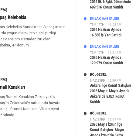
2026 İlk 6 Aylık Döneminde
699.516 Konut Satıldı
NPAŞ
paş Kelebekia
EMLAK HABERLERI
TEM 17TH
11:22 AM
paş Kelebekia Sancaktepe Sinpaş'ın son
2026 Haziran Ayında
larda yoğun olarak proje geliştirdiği
16.565 İş Yeri Satıldı
caktepe projelerinden biri olan
ebekia, 47 dönüm...
EMLAK HABERLERI
TEM 17TH
10:31 AM
2026 Haziran Ayında
129.979 Konut Satıldı
BÖLGESEL
NPAŞ
HAZ 23RD
12:59 PM
Ankara İlçe Konut Satışları
eli Konakları
2026 Mayıs: Mayıs Ayında
Ankara’da 8.021 konut
paş Rumeli Konakları Zekeriyaköy
Satıldı
paş'ın Zekeriyaköy sırtlarında hayata
irdiği Rumeli Konakları Villa projesi
BÖLGESEL
6 yılında...
HAZ 23RD
12:17 PM
2026 Mayıs İzmir İlçe
Konut Satışları: Mayıs
Ayında İzmir’de 5.624