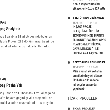
AĞU 3RD
12:42 PM
Konut inşaat firmaları
şikayetleri yüzde 127 arttı
SEKTÖRDEN GELIŞMELER
NPAŞ
TEM 31ST
7:24 PM
İNŞAAT PROJE
paş Sealybria
GELİŞTİRME ÜRETİM
EKONOMİSİNDE; BİRİNCİ
paş Sealybria Silivri bölgesinde bulunan
EL KONUT PAZARINI GPPS
lybria Projesi 288 dönüm arazi üzerinde
PLATFORMU ” PİYASA
 adet villadan oluşmaktadır. Üç farklı...
GAYRİMENKUL ” İLE
EKRANLARA TAŞIYACAK
SEKTÖRDEN GELIŞMELER
TEM 31ST
10:12 AM
Miras kalan ev ve tarım
arazilerinde yeni dönem:
NPAŞ
İlk ihale artık sadece
mirasçılar arasında
paş Pasha Yalı
yapılacak
paş Pasha Yalı Sinpaş'ın Silivri Alipaşa'da
TICARI PROJELER
3'ta hayata geçirdiği villa projesidir. 42
takil villadan oluşmaktadır. E-5 otoyolu...
TİCARİ PROJELER