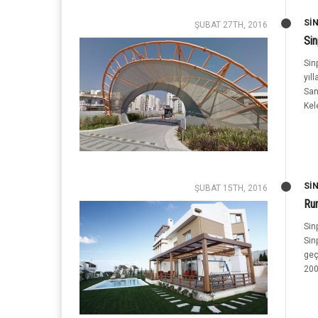
SI
ŞUBAT 27TH, 2016
Sin
Sin
yıl
San
Kel
SI
ŞUBAT 15TH, 2016
Rum
Sin
Sin
geç
200