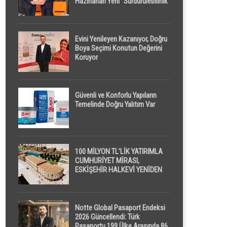
Hazırlanan Yeni “Sürdürülebilirlik”
Tanımı TDK Genel Türkçe
Sözlük’e Girdi
Evini Yenileyen Kazanıyor, Doğru
Boya Seçimi Konutun Değerini
Koruyor
Güvenli ve Konforlu Yapıların
Temelinde Doğru Yalıtım Var
100 MİLYON TL’LİK YATIRIMLA
CUMHURİYET MİRASI,
ESKİŞEHİR HALKEVİ YENİDEN
HAYAT BULUYOR
Notte Global Pasaport Endeksi
2026 Güncellendi: Türk
Pasaportu 199 Ülke Arasında 86.