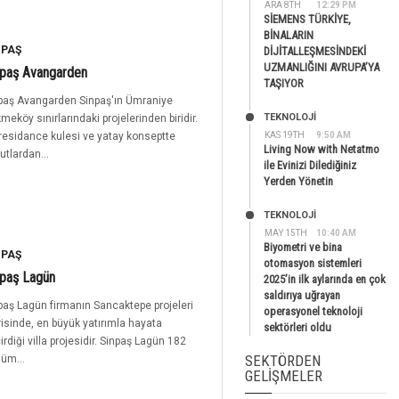
ARA 8TH
12:29 PM
SİEMENS TÜRKİYE,
BİNALARIN
NPAŞ
DİJİTALLEŞMESİNDEKİ
UZMANLIĞINI AVRUPA’YA
npaş Avangarden
TAŞIYOR
paş Avangarden Sinpaş'ın Ümraniye
TEKNOLOJİ
meköy sınırlarındaki projelerinden biridir.
 residance kulesi ve yatay konseptte
KAS 19TH
9:50 AM
Living Now with Netatmo
utlardan...
ile Evinizi Dilediğiniz
Yerden Yönetin
TEKNOLOJİ
MAY 15TH
10:40 AM
Biyometri ve bina
NPAŞ
otomasyon sistemleri
npaş Lagün
2025’in ilk aylarında en çok
saldırıya uğrayan
paş Lagün firmanın Sancaktepe projeleri
operasyonel teknoloji
risinde, en büyük yatırımla hayata
sektörleri oldu
irdiği villa projesidir. Sinpaş Lagün 182
SEKTÖRDEN
üm...
GELIŞMELER