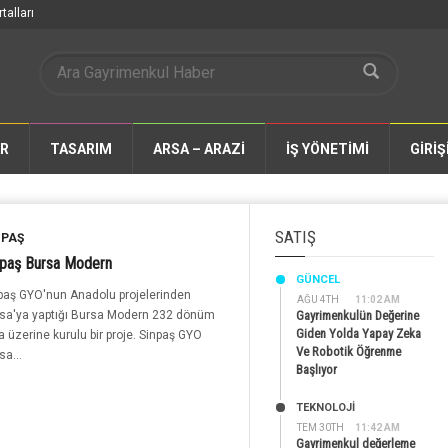
talları
AR
TASARIM
ARSA – ARAZİ
İŞ YÖNETİMİ
GİRİŞ
SATIŞ
NPAŞ
npaş Bursa Modern
GÜNCEL
paş GYO'nun Anadolu projelerinden
AĞU 4TH
11:02 AM
sa'ya yaptığı Bursa Modern 232 dönüm
Gayrimenkulün Değerine
Giden Yolda Yapay Zeka
a üzerine kurulu bir proje. Sinpaş GYO
Ve Robotik Öğrenme
sa...
Başlıyor
TEKNOLOJİ
TEM 30TH
11:42 AM
Gayrimenkul değerleme