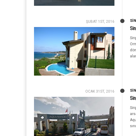
SI
ŞUBAT 1ST, 2016
Si
Sin
Orm
dön
alan
SI
OCAK 31ST, 2016
Si
Sin
ars
Aqu
sını