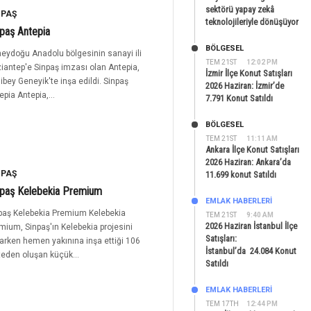
sektörü yapay zekâ
NPAŞ
teknolojileriyle dönüşüyor
paş Antepia
BÖLGESEL
eydoğu Anadolu bölgesinin sanayi ili
TEM 21ST
12:02 PM
iantep'e Sinpaş imzası olan Antepia,
İzmir İlçe Konut Satışları
ibey Geneyik'te inşa edildi. Sinpaş
2026 Haziran: İzmir’de
epia Antepia,...
7.791 Konut Satıldı
BÖLGESEL
TEM 21ST
11:11 AM
Ankara İlçe Konut Satışları
2026 Haziran: Ankara’da
NPAŞ
11.699 konut Satıldı
npaş Kelebekia Premium
EMLAK HABERLERI
paş Kelebekia Premium Kelebekia
TEM 21ST
9:40 AM
2026 Haziran İstanbul İlçe
mium, Sinpaş'ın Kelebekia projesini
Satışları:
arken hemen yakınına inşa ettiği 106
İstanbul’da 24.084 Konut
teden oluşan küçük...
Satıldı
EMLAK HABERLERI
TEM 17TH
12:44 PM