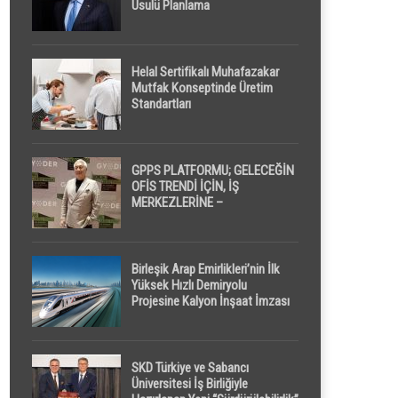
Usulü Planlama
Helal Sertifikalı Muhafazakar
Mutfak Konseptinde Üretim
Standartları
GPPS PLATFORMU; GELECEĞİN
OFİS TRENDİ İÇİN, İŞ
MERKEZLERİNE –
GELİŞTİRİCİLERE ” POD /
KAPSÜL ” UYKU KABİNİ
ÖNERİYOR
Birleşik Arap Emirlikleri’nin İlk
Yüksek Hızlı Demiryolu
Projesine Kalyon İnşaat İmzası
SKD Türkiye ve Sabancı
Üniversitesi İş Birliğiyle