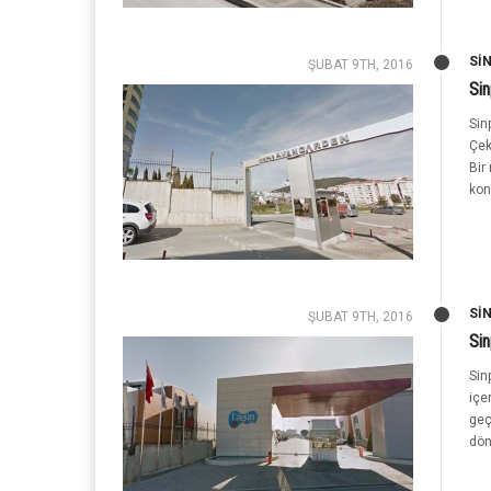
SI
ŞUBAT 9TH, 2016
Si
Sin
Çek
Bir
kon
SI
ŞUBAT 9TH, 2016
Si
Sin
içe
geç
dön