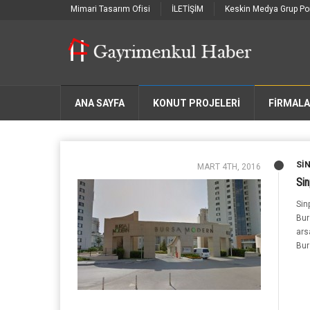
Mimari Tasarım Ofisi
İLETİŞİM
Keskin Medya Grup Por
ANA SAYFA
KONUT PROJELERİ
FIRMAL
SI
MART 4TH, 2016
Si
Sin
Bur
ars
Bur