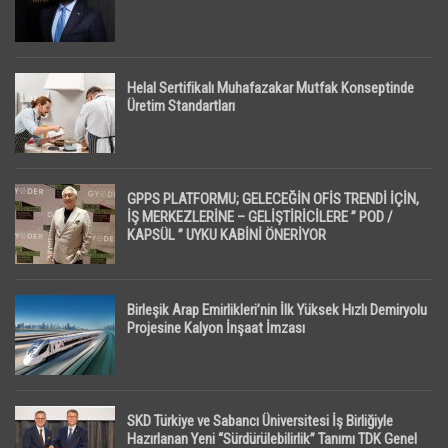
Helal Sertifikalı Muhafazakar Mutfak Konseptinde
Üretim Standartları
GPPS PLATFORMU; GELECEĞİN OFİS TRENDİ İÇİN,
İŞ MERKEZLERİNE – GELİŞTİRİCİLERE ” POD /
KAPSÜL ” UYKU KABİNİ ÖNERİYOR
Birleşik Arap Emirlikleri’nin İlk Yüksek Hızlı Demiryolu
Projesine Kalyon İnşaat İmzası
SKD Türkiye ve Sabancı Üniversitesi İş Birliğiyle
Hazırlanan Yeni “Sürdürülebilirlik” Tanımı TDK Genel