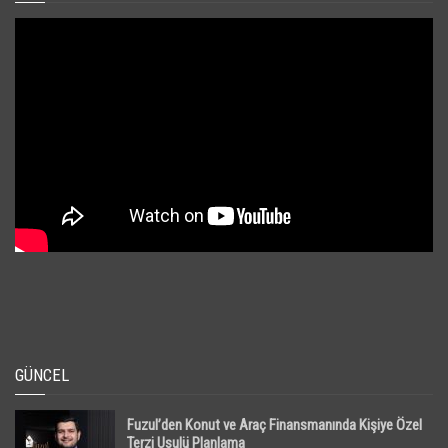
GÜNCEL
Fuzul’den Konut ve Araç Finansmanında Kişiye Özel
Terzi Usulü Planlama