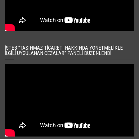
İSTEB “TAŞINMAZ TICARETI HAKKINDA YÖNETMELIKLE
İLGILI UYGULANAN CEZALAR” PANELI DÜZENLENDI