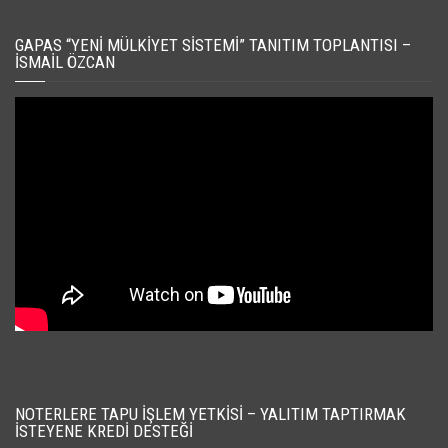
GAPAS “YENI MÜLKIYET SISTEMI” TANITIM TOPLANTISI –
İSMAIL ÖZCAN
NOTERLERE TAPU İŞLEM YETKISI – YALITIM TAPTIRMAK
İSTEYENE KREDI DESTEĞI