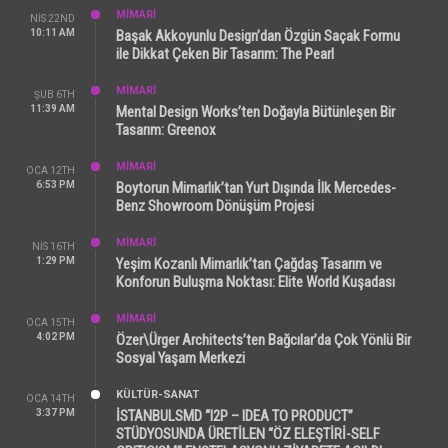
MİMARİ
NIS 22ND
10:11 AM
Başak Akkoyunlu Design’dan Özgün Saçak Formu
ile Dikkat Çeken Bir Tasarım: The Pearl
MİMARİ
ŞUB 6TH
11:39 AM
Mental Design Works’ten Doğayla Bütünleşen Bir
Tasarım: Greenox
MİMARİ
OCA 12TH
6:53 PM
Boytorun Mimarlık’tan Yurt Dışında İlk Mercedes-
Benz Showroom Dönüşüm Projesi
MİMARİ
NIS 16TH
1:29 PM
Yeşim Kozanlı Mimarlık’tan Çağdaş Tasarım ve
Konforun Buluşma Noktası: Elite World Kuşadası
MİMARİ
OCA 15TH
4:02 PM
Özer\Ürger Architects’ten Bağcılar’da Çok Yönlü Bir
Sosyal Yaşam Merkezi
KÜLTÜR-SANAT
OCA 14TH
3:37 PM
İSTANBULSMD “I2P – IDEA TO PRODUCT”
STÜDYOSUNDA ÜRETİLEN “ÖZ ELEŞTİRİ-SELF