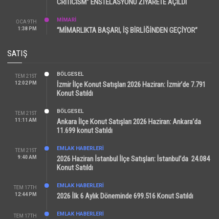
CRITICISM” ENSTELASYONU ZİYARETE AÇILDI
MİMARİ
OCA 9TH
1:38 PM
“MİMARLIKTA BAŞARI, İŞ BİRLİĞİNDEN GEÇİYOR”
SATIŞ
BÖLGESEL
TEM 21ST
12:02 PM
İzmir İlçe Konut Satışları 2026 Haziran: İzmir’de 7.791
Konut Satıldı
BÖLGESEL
TEM 21ST
11:11 AM
Ankara İlçe Konut Satışları 2026 Haziran: Ankara’da
11.699 konut Satıldı
EMLAK HABERLERI
TEM 21ST
9:40 AM
2026 Haziran İstanbul İlçe Satışları: İstanbul’da 24.084
Konut Satıldı
EMLAK HABERLERI
TEM 17TH
12:44 PM
2026 İlk 6 Aylık Döneminde 699.516 Konut Satıldı
EMLAK HABERLERI
TEM 17TH