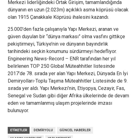
Merkezi liderliğindeki Ortak Girişim, tamamlandığında
dünyanın en uzun (2.023m) açıklıklı asma köprüsü olacak
olan 1915 Çanakkale Köprüsü ihalesini kazandı.
25.000’den fazla çalışanıyla Yapı Merkezi, aranan ve
güven duyulan bir “dünya markası” olma vasfını gittikçe
pekiştirmeyi, Türkiye’nin ve dünyanın bayındırlık
tarihindeki seçkin konumunu sürdürmeyi hedefliyor.
Engineering News-Record – ENR tarafından her yıl
belirlenen TOP 250 Global Müteahhitler listesinde
2017’de 78. sırada yer alan Yapı Merkezi, Dünyada En İyi
Demiryolları-Toplu Taşıma Müteahhitler Listesinde de 9.
sırada yer aldı. Yapı Merkezi’nin, Etiyopya, Cezayir, Fas,
Senegal ve Sudan gibi diğer Afrika ülkelerinde de devam
eden ve tamamlanmış ulaşım projelerinde imzası
bulunuyor.
ETIKETLER
DEMIRYOLU
GÜNCEL HABERLER