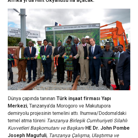
Afrika’yı da Hint Okyanusu’na açacak.
Dünya çapında tanınan
Türk inşaat firması Yapı
Merkezi
, Tanzanya’da Morogoro ve Makutupora
demiryolu projesinin temelini attı. Ihumwa/Dodoma’daki
temel atma töreni
Tanzanya Birleşik Cumhuriyeti Silahlı
Kuvvetleri Başkomutanı ve Başkanı
HE Dr. John Pombe
Joseph Magufuli
,
Tanzanya Çalışma, Ulaştırma ve