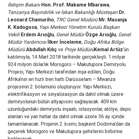
İletişim Bakanı
Hon. Prof. Makame Mbarawa
,
Tanzanya Bayındırlık ve İskan Bakanlığı Müsteşarı
Dr.
Leonard Chamuriho
,
TRC Genel Müdürü
Mr. Masanja
K. Kadogosa
,
Yapı Merkezi Yönetim Kurulu Başkan
Vekili
Erdem Arıoğlu
,
Genel Müdür
Özge Arıoğlu
,
Genel
Müdür Yardımcısı
İlker İnceleme
,
Doğu Afrika Bölge
Müdürü
Abdullah Kılıç
ve
Proje Müdürü
Kemal Artüz
‘ün
katılımıyla, 14 Mart 2018 tarihinde gerçekleşti. 1 milyar
924 milyon dolarlık Morogoro – Makutupora Demiryolu
Projesi, Yapı Merkezi tarafından inşa edilen, Doğu
Afrika’nın en hızlı tren hattı Darüsselam – Mwanza
projesinin 2. bölümünü oluşturuyor. Yapı Merkezi,
elektrifikasyon ve sinyalizasyon da dahil olmak üzere
demiryolunun bütün altyapısını sağlayacak. 409 km
uzunluğundaki demiryolu inşaatı, istasyonlar, atölye, depo
alanları ve yan hatlar da dahil olmak üzere 36 ay içinde
tamamlanacak. Projenin 2. kısmı, başkent Dodoma’dan da
geçerek Morogoro ve Makutupora şehirlerini birbirine
bağlayacak.