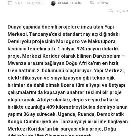
MART 14TH, 2018
KEMAL KESKIN
DÜNYA
0 İÇERIK
Dünya çapında önemli projelere imza atan Yapı
Merkezi, Tanzanya’daki standart ray açıklığındaki
Demiryolu projesinin Morogoro ve Makutupora
kısmının temelini attı. 1 milyar 924 milyon dolarlık
proje, Merkezi Koridor olarak bilinen Darüsselam –
Mwanza arasını bağlayan Doğu Afrika’nın en hızlı
tren hattının 2. bölümünü oluşturuyor.
Yapı Merkezi,
elektrifikasyon ve sinyalizasyon gibi teknolojik
birimler de dahil olmak üzere tüm altyapı ve üstyapı
çalışmalarını da kapsayan anahtar teslimi bir proje
oluşturacak.
Atölye alanları, depo ve yan hatlarla
birlikte
uzunluğu 409 kilometreyi bulan demiryolunun
yapımı 36 ay sürecek. Uganda, Ruanda, Demokratik
Kongo Cumhuriyeti ve Tanzanya’yı birbirine bağlayan
Merkezi Koridor’un bir parçası olan proje, Doğu