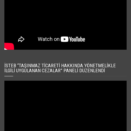
İSTEB “TAŞINMAZ TICARETI HAKKINDA YÖNETMELIKLE
İLGILI UYGULANAN CEZALAR” PANELI DÜZENLENDI