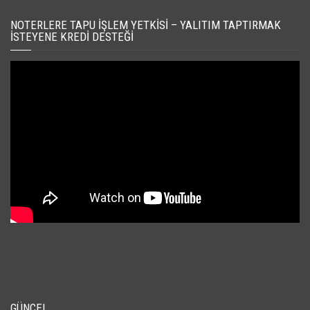
NOTERLERE TAPU İŞLEM YETKISI – YALITIM TAPTIRMAK
İSTEYENE KREDI DESTEĞI
GÜNCEL