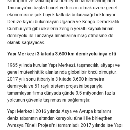
Morogoro ve Makutupora demiryolu tamamlandığında
Tanzanya’nın başta ticaret ve turizm olmak üzere genel
ekonomisine çok büyük katkıda bulunacağı bekleniyor.
Denize kıyısı bulunmayan Uganda ve Kongo Demokratik
Cumhuriyeti gibi ülkelerin zengin yeraltı kaynaklarının
demiryolu ile Tanzanya limanlarına ihraç etmesine de
olanak sağlayacak.
Yapı Merkezi 3 kıtada 3.600 km demiryolu inşa etti
1965 yılında kurulan Yapı Merkezi, taşımacılık, altyapı ve
genel müteahhitlik alanlarında global bir öncü olmuştur.
2017 yılı sonu itibariyle 3 kıtada 3.600 kilometre
demiryolu ve 51 raylı sistem projesini başarıyla
tamamlayan firma dünyada günde 3,5 milyondan fazla
yolcunun güvenle taşınmasını sağlamıştır.
Yapı Merkezi, 2016 yılında Asya ve Avrupa kıtalarını
deniz tabanının altından karayolu tüneli ile birleştiren
Avrasya Tüneli Projesi’ni tamamladı. 2017 yılında ise Yapı