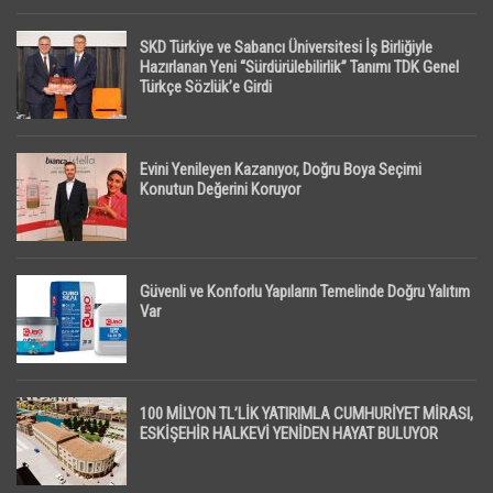
SKD Türkiye ve Sabancı Üniversitesi İş Birliğiyle
Hazırlanan Yeni “Sürdürülebilirlik” Tanımı TDK Genel
Türkçe Sözlük’e Girdi
Evini Yenileyen Kazanıyor, Doğru Boya Seçimi
Konutun Değerini Koruyor
Güvenli ve Konforlu Yapıların Temelinde Doğru Yalıtım
Var
100 MİLYON TL’LİK YATIRIMLA CUMHURİYET MİRASI,
ESKİŞEHİR HALKEVİ YENİDEN HAYAT BULUYOR