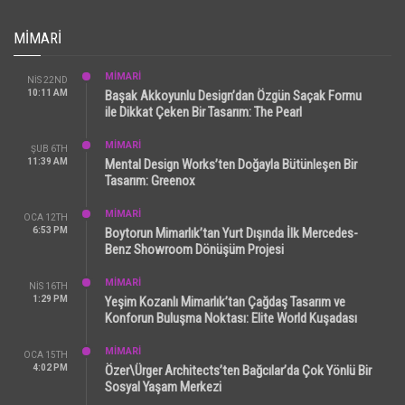
MIMARI
MİMARİ
NIS 22ND
10:11 AM
Başak Akkoyunlu Design’dan Özgün Saçak Formu
ile Dikkat Çeken Bir Tasarım: The Pearl
MİMARİ
ŞUB 6TH
11:39 AM
Mental Design Works’ten Doğayla Bütünleşen Bir
Tasarım: Greenox
MİMARİ
OCA 12TH
6:53 PM
Boytorun Mimarlık’tan Yurt Dışında İlk Mercedes-
Benz Showroom Dönüşüm Projesi
MİMARİ
NIS 16TH
1:29 PM
Yeşim Kozanlı Mimarlık’tan Çağdaş Tasarım ve
Konforun Buluşma Noktası: Elite World Kuşadası
MİMARİ
OCA 15TH
4:02 PM
Özer\Ürger Architects’ten Bağcılar’da Çok Yönlü Bir
Sosyal Yaşam Merkezi