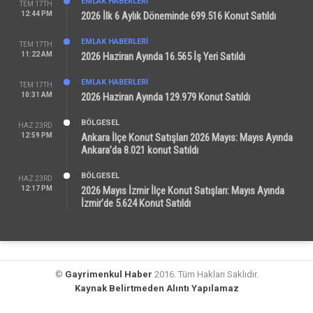
EMLAK HABERLERI
TEM 17TH
12:44 PM
2026 İlk 6 Aylık Döneminde 699.516 Konut Satıldı
EMLAK HABERLERI
TEM 17TH
11:22 AM
2026 Haziran Ayında 16.565 İş Yeri Satıldı
EMLAK HABERLERI
TEM 17TH
10:31 AM
2026 Haziran Ayında 129.979 Konut Satıldı
BÖLGESEL
HAZ 23RD
12:59 PM
Ankara İlçe Konut Satışları 2026 Mayıs: Mayıs Ayında
Ankara’da 8.021 konut Satıldı
BÖLGESEL
HAZ 23RD
12:17 PM
2026 Mayıs İzmir İlçe Konut Satışları: Mayıs Ayında
İzmir’de 5.624 Konut Satıldı
©
Gayrimenkul Haber
2016. Tüm Hakları Saklıdır.
Kaynak Belirtmeden Alıntı Yapılamaz