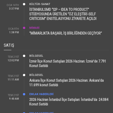
KÜLTÜR-SANAT
OCA 14TH
3:37 PM
İSTANBULSMD “I2P – IDEA TO PRODUCT”
STÜDYOSUNDA ÜRETİLEN “ÖZ ELEŞTİRİ-SELF
CRITICISM” ENSTELASYONU ZİYARETE AÇILDI
MİMARİ
OCA 9TH
1:38 PM
“MİMARLIKTA BAŞARI, İŞ BİRLİĞİNDEN GEÇİYOR”
SATIŞ
BÖLGESEL
TEM 21ST
12:02 PM
İzmir İlçe Konut Satışları 2026 Haziran: İzmir’de 7.791
Konut Satıldı
BÖLGESEL
TEM 21ST
11:11 AM
Ankara İlçe Konut Satışları 2026 Haziran: Ankara’da
11.699 konut Satıldı
EMLAK HABERLERI
TEM 21ST
9:40 AM
2026 Haziran İstanbul İlçe Satışları: İstanbul’da 24.084
Konut Satıldı