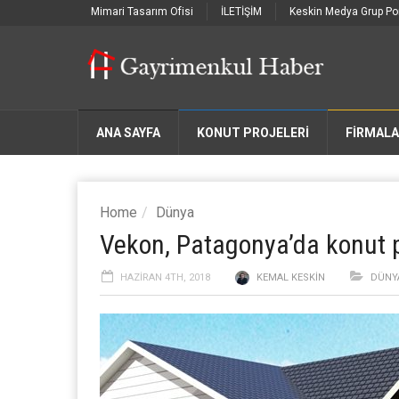
Mimari Tasarım Ofisi
İLETİŞİM
Keskin Medya Grup Por
ANA SAYFA
KONUT PROJELERİ
FIRMAL
Home
Dünya
Vekon, Patagonya’da konut p
HAZIRAN 4TH, 2018
KEMAL KESKIN
DÜNY