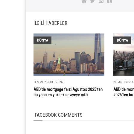
İLGILI HABERLER
DÜNYA
DÜNYA
TEMMUZ 30TH, 2026
NISAN 1ST, 20
ABD'de mortgage faizi Ağustos 2025'ten
ABD'de mort
bu yana en yüksek seviyeye çıktı
2025'ten bu
FACEBOOK COMMENTS