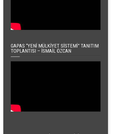
GAPAS “YENI MÜLKIYET SISTEMI” TANITIM
TOPLANTISI – İSMAIL ÖZCAN