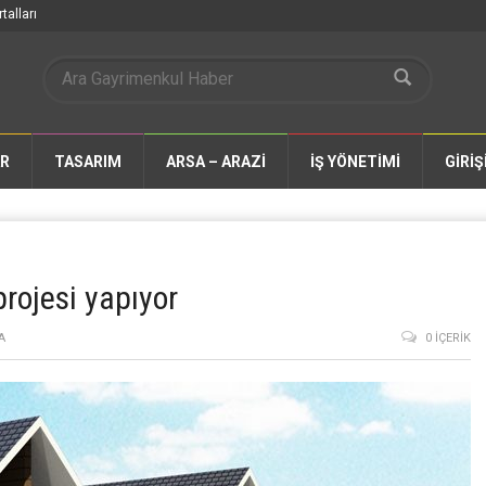
talları
AR
TASARIM
ARSA – ARAZİ
İŞ YÖNETİMİ
GİRİŞ
rojesi yapıyor
A
0 İÇERIK