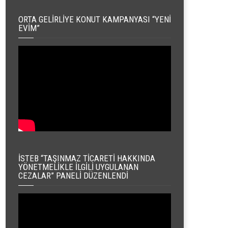
ORTA GELIRLIYE KONUT KAMPANYASI “YENI
EVIM”
İSTEB “TAŞINMAZ TICARETI HAKKINDA
YÖNETMELIKLE İLGILI UYGULANAN
CEZALAR” PANELI DÜZENLENDI