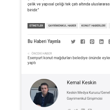
çelik ve yapısal çeliği tek çatı altında uluslarar
biridir.”
ETIKETLER
GAYRIMENKUL HABER
KONUT HABERLERI
Bu Haberi Yayınla
ÖNCEKI HABER
Esenyurt konut mağdurları belediye önünde eyl
yaptı
Kemal Keskin
Keskin Medya Kurucu/Genel 
Gayrimenkul Girişimcisi