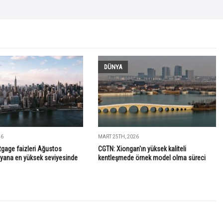
DÜNYA
26
MART 25TH, 2026
gage faizleri Ağustos
CGTN: Xiongan'ın yüksek kaliteli
 yana en yüksek seviyesinde
kentleşmede örnek model olma süreci