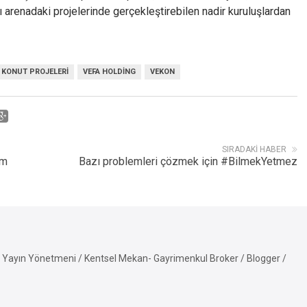
ası arenadaki projelerinde gerçekleştirebilen nadir kuruluşlardan
KONUT PROJELERI
VEFA HOLDING
VEKON
SIRADAKI HABER
em
Bazı problemleri çözmek için #BilmekYetmez
Yayın Yönetmeni / Kentsel Mekan- Gayrimenkul Broker / Blogger /