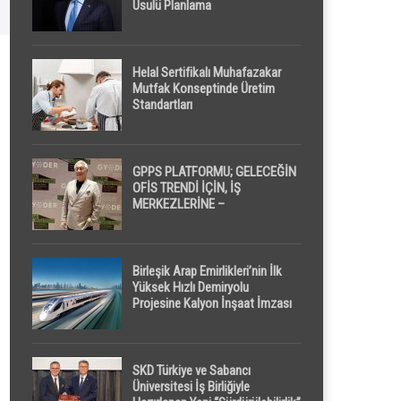
Usulü Planlama
Helal Sertifikalı Muhafazakar
Mutfak Konseptinde Üretim
Standartları
GPPS PLATFORMU; GELECEĞİN
OFİS TRENDİ İÇİN, İŞ
MERKEZLERİNE –
GELİŞTİRİCİLERE ” POD /
KAPSÜL ” UYKU KABİNİ
ÖNERİYOR
Birleşik Arap Emirlikleri’nin İlk
Yüksek Hızlı Demiryolu
Projesine Kalyon İnşaat İmzası
SKD Türkiye ve Sabancı
Üniversitesi İş Birliğiyle