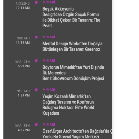
MİMARİ
NIS 22ND
10:11 AM
Başak Akkoyunlu
Design’dan Özgün Saçak Formu
ile Dikkat Çeken Bir Tasarım: The
Pearl
MİMARİ
ŞUB 6TH
11:39 AM
Mental Design Works’ten Doğayla
Bütünleşen Bir Tasarım: Greenox
MİMARİ
OCA 12TH
6:53 PM
Boytorun Mimarlık’tan Yurt Dışında
İlk Mercedes-
Benz Showroom Dönüşüm Projesi
MİMARİ
NIS 16TH
1:29 PM
Yeşim Kozanlı Mimarlık’tan
Çağdaş Tasarım ve Konforun
Buluşma Noktası: Elite World
Kuşadası
MİMARİ
OCA 15TH
4:02 PM
Özer\Ürger Architects’ten Bağcılar’da Çok
Yönlü Bir Sosyal Yaşam Merkezi