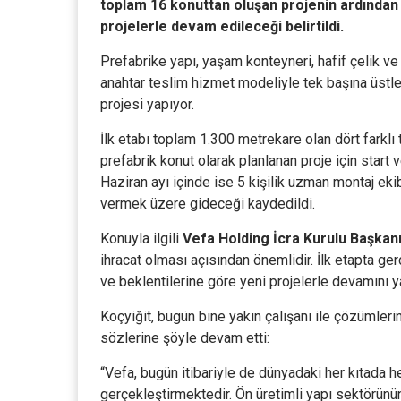
toplam 16 konuttan oluşan projenin ardından 
projelerle devam edileceği belirtildi.
Prefabrike yapı, yaşam konteyneri, hafif çelik ve
anahtar teslim hizmet modeliyle tek başına üst
projesi yapıyor.
İlk etabı toplam 1.300 metrekare olan dört farklı
prefabrik konut olarak planlanan proje için start v
Haziran ayı içinde ise 5 kişilik uzman montaj ekib
vermek üzere gideceği kaydedildi.
Konuyla ilgili
Vefa Holding İcra Kurulu Başkanı
ihracat olması açısından önemlidir. İlk etapta ge
ve beklentilerine göre yeni projelerle devamını 
Koçyiğit, bugün bine yakın çalışanı ile çözümlerini
sözlerine şöyle devam etti:
“Vefa, bugün itibariyle de dünyadaki her kıtada he
gerçekleştirmektedir. Ön üretimli yapı sektörünün