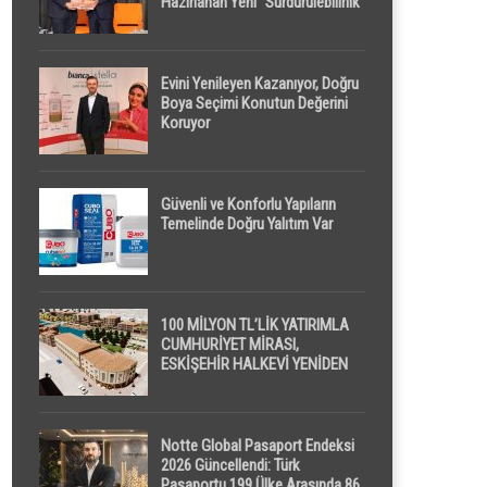
Hazırlanan Yeni “Sürdürülebilirlik”
Tanımı TDK Genel Türkçe
Sözlük’e Girdi
Evini Yenileyen Kazanıyor, Doğru
Boya Seçimi Konutun Değerini
Koruyor
Güvenli ve Konforlu Yapıların
Temelinde Doğru Yalıtım Var
100 MİLYON TL’LİK YATIRIMLA
CUMHURİYET MİRASI,
ESKİŞEHİR HALKEVİ YENİDEN
HAYAT BULUYOR
Notte Global Pasaport Endeksi
2026 Güncellendi: Türk
Pasaportu 199 Ülke Arasında 86.