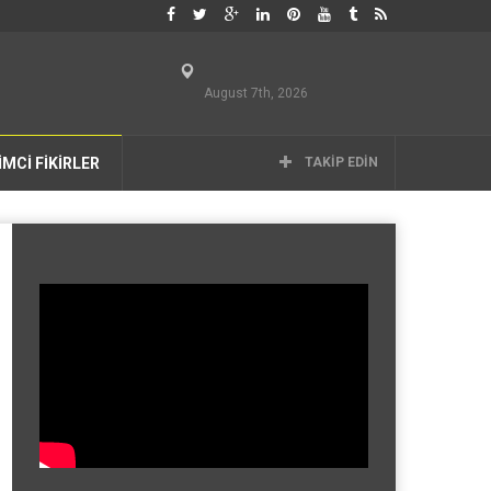
August 7th, 2026
İMCİ FİKİRLER
TAKIP EDIN