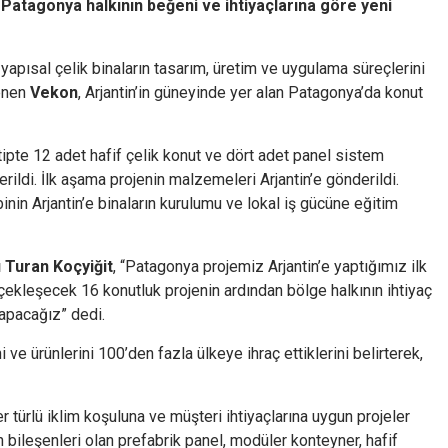
Patagonya halkının beğeni ve ihtiyaçlarına göre yeni
 yapısal çelik binaların tasarım, üretim ve uygulama süreçlerini
lenen
Vekon
, Arjantin’in güneyinde yer alan Patagonya’da konut
 tipte 12 adet hafif çelik konut ve dört adet panel sistem
erildi. İlk aşama projenin malzemeleri Arjantin’e gönderildi.
inin Arjantin’e binaların kurulumu ve lokal iş gücüne eğitim
 Turan Koçyiğit
, “Patagonya projemiz Arjantin’e yaptığımız ilk
rçekleşecek 16 konutluk projenin ardından bölge halkının ihtiyaç
yapacağız” dedi.
 ve ürünlerini 100’den fazla ülkeye ihraç ettiklerini belirterek,
r türlü iklim koşuluna ve müşteri ihtiyaçlarına uygun projeler
 bileşenleri olan prefabrik panel, modüler konteyner, hafif