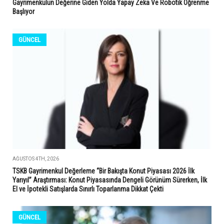
Gayrimenkulün Değerine Giden Yolda Yapay Zeka Ve Robotik Öğrenme
Başlıyor
GÜNCEL
AĞUSTOS 4TH, 2026
TSKB Gayrimenkul Değerleme “Bir Bakışta Konut Piyasası 2026 İlk
Yarıyıl” Araştırması: Konut Piyasasında Dengeli Görünüm Sürerken, İlk
El ve İpotekli Satışlarda Sınırlı Toparlanma Dikkat Çekti
GÜNCEL