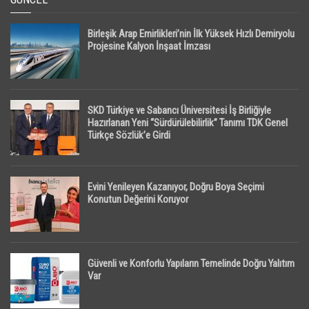
Birleşik Arap Emirlikleri’nin İlk Yüksek Hızlı Demiryolu
Projesine Kalyon İnşaat İmzası
SKD Türkiye ve Sabancı Üniversitesi İş Birliğiyle
Hazırlanan Yeni “Sürdürülebilirlik” Tanımı TDK Genel
Türkçe Sözlük’e Girdi
Evini Yenileyen Kazanıyor, Doğru Boya Seçimi
Konutun Değerini Koruyor
Güvenli ve Konforlu Yapıların Temelinde Doğru Yalıtım
Var