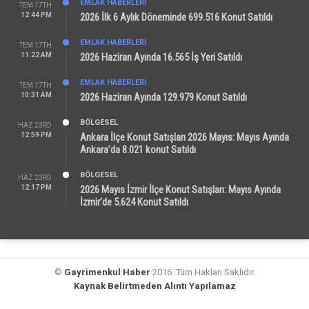
EMLAK HABERLERI
TEM 17TH
12:44 PM
2026 İlk 6 Aylık Döneminde 699.516 Konut Satıldı
EMLAK HABERLERI
TEM 17TH
11:22 AM
2026 Haziran Ayında 16.565 İş Yeri Satıldı
EMLAK HABERLERI
TEM 17TH
10:31 AM
2026 Haziran Ayında 129.979 Konut Satıldı
BÖLGESEL
HAZ 23RD
12:59 PM
Ankara İlçe Konut Satışları 2026 Mayıs: Mayıs Ayında
Ankara’da 8.021 konut Satıldı
BÖLGESEL
HAZ 23RD
12:17 PM
2026 Mayıs İzmir İlçe Konut Satışları: Mayıs Ayında
İzmir’de 5.624 Konut Satıldı
©
Gayrimenkul Haber
2016. Tüm Hakları Saklıdır.
Kaynak Belirtmeden Alıntı Yapılamaz