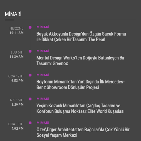
MIMARI
MİMARİ
NIS 22ND
10:11 AM
Başak Akkoyunlu Design’dan Özgün Saçak Formu
ile Dikkat Çeken Bir Tasarım: The Pearl
MİMARİ
ŞUB 6TH
11:39 AM
Mental Design Works’ten Doğayla Bütünleşen Bir
Tasarım: Greenox
MİMARİ
OCA 12TH
6:53 PM
Boytorun Mimarlık’tan Yurt Dışında İlk Mercedes-
Benz Showroom Dönüşüm Projesi
MİMARİ
NIS 16TH
1:29 PM
Yeşim Kozanlı Mimarlık’tan Çağdaş Tasarım ve
Konforun Buluşma Noktası: Elite World Kuşadası
MİMARİ
OCA 15TH
4:02 PM
Özer\Ürger Architects’ten Bağcılar’da Çok Yönlü Bir
Sosyal Yaşam Merkezi