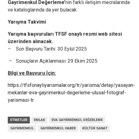
Gayrimenkul Değerleme’
nin farklı iletişim mecralarında
ve kataloglarında da yer bulacak.
Yarışma Takvimi
Yarışma başvuruları TFSF onaylı resmi web sitesi
üzerinden alınacak.
– Son Başvuru Tarihi: 30 Eylül 2025
– Sonuçların Açıklanması: 29 Ekim 2025
Bilgi ve Başvuru İçin:
https://tfsfonayliyarismalar.org/tr/yarisma/detay/yasayan-
mekanlar-eva-gayrimenkul-degerleme-ulusal-fotograf-
yarismasi-tr
ETIKETLER
EMLAK
EVA GAYRIMENKUL DEĞERLEME
GAYRIMENKUL
GAYRIMENKUL HABER
KÜLTÜR SANAT