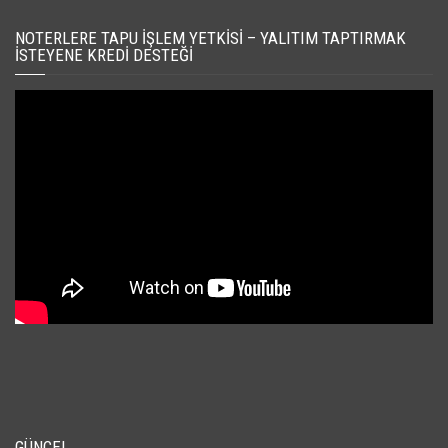
NOTERLERE TAPU İŞLEM YETKISI – YALITIM TAPTIRMAK
İSTEYENE KREDI DESTEĞI
GÜNCEL