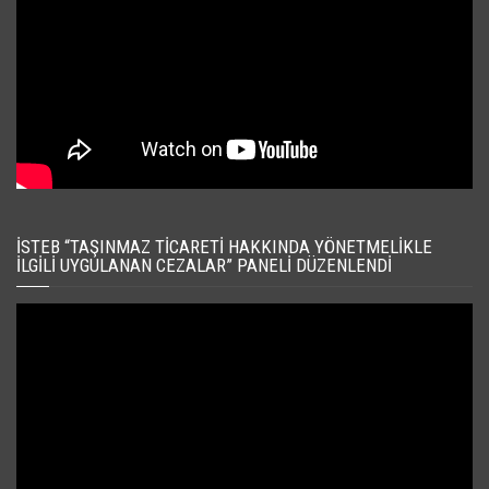
İSTEB “TAŞINMAZ TICARETI HAKKINDA YÖNETMELIKLE
İLGILI UYGULANAN CEZALAR” PANELI DÜZENLENDI