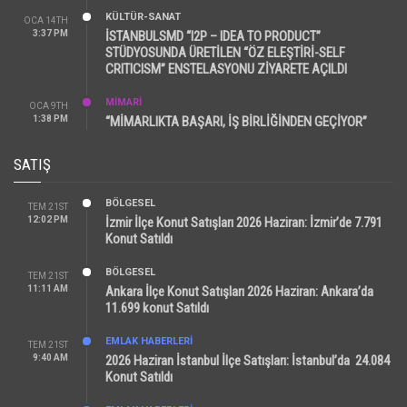
KÜLTÜR-SANAT
OCA 14TH
3:37 PM
İSTANBULSMD “I2P – IDEA TO PRODUCT”
STÜDYOSUNDA ÜRETİLEN “ÖZ ELEŞTİRİ-SELF
CRITICISM” ENSTELASYONU ZİYARETE AÇILDI
MİMARİ
OCA 9TH
1:38 PM
“MİMARLIKTA BAŞARI, İŞ BİRLİĞİNDEN GEÇİYOR”
SATIŞ
BÖLGESEL
TEM 21ST
12:02 PM
İzmir İlçe Konut Satışları 2026 Haziran: İzmir’de 7.791
Konut Satıldı
BÖLGESEL
TEM 21ST
11:11 AM
Ankara İlçe Konut Satışları 2026 Haziran: Ankara’da
11.699 konut Satıldı
EMLAK HABERLERI
TEM 21ST
9:40 AM
2026 Haziran İstanbul İlçe Satışları: İstanbul’da 24.084
Konut Satıldı