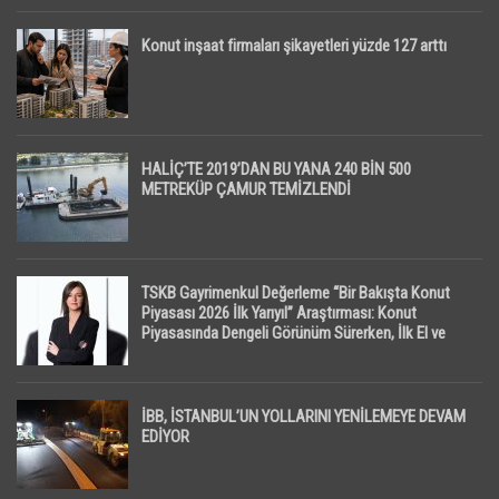
Konut inşaat firmaları şikayetleri yüzde 127 arttı
HALİÇ’TE 2019’DAN BU YANA 240 BİN 500
METREKÜP ÇAMUR TEMİZLENDİ
TSKB Gayrimenkul Değerleme “Bir Bakışta Konut
Piyasası 2026 İlk Yarıyıl” Araştırması: Konut
Piyasasında Dengeli Görünüm Sürerken, İlk El ve
İpotekli Satışlarda Sınırlı Toparlanma Dikkat Çekti
İBB, İSTANBUL’UN YOLLARINI YENİLEMEYE DEVAM
EDİYOR