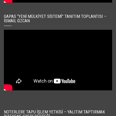
GAPAS “YENI MÜLKIYET SISTEMI” TANITIM TOPLANTISI –
İSMAIL ÖZCAN
NOTERLERE TAPU İŞLEM YETKISI – YALITIM TAPTIRMAK