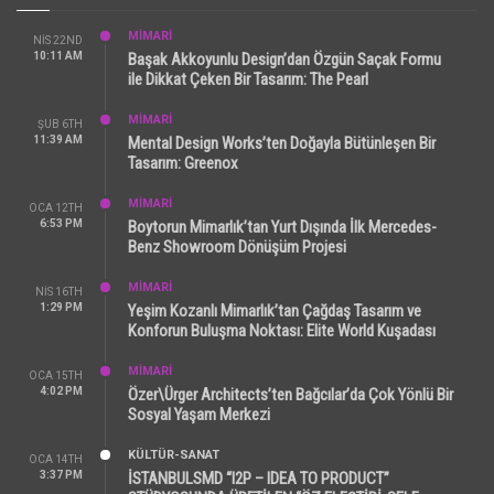
MİMARİ
NIS 22ND
10:11 AM
Başak Akkoyunlu Design’dan Özgün Saçak Formu
ile Dikkat Çeken Bir Tasarım: The Pearl
MİMARİ
ŞUB 6TH
11:39 AM
Mental Design Works’ten Doğayla Bütünleşen Bir
Tasarım: Greenox
MİMARİ
OCA 12TH
6:53 PM
Boytorun Mimarlık’tan Yurt Dışında İlk Mercedes-
Benz Showroom Dönüşüm Projesi
MİMARİ
NIS 16TH
1:29 PM
Yeşim Kozanlı Mimarlık’tan Çağdaş Tasarım ve
Konforun Buluşma Noktası: Elite World Kuşadası
MİMARİ
OCA 15TH
4:02 PM
Özer\Ürger Architects’ten Bağcılar’da Çok Yönlü Bir
Sosyal Yaşam Merkezi
KÜLTÜR-SANAT
OCA 14TH
3:37 PM
İSTANBULSMD “I2P – IDEA TO PRODUCT”