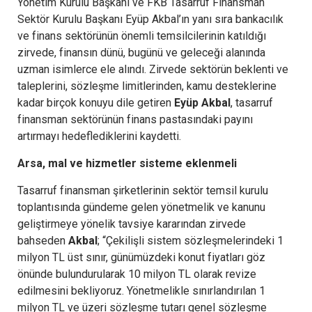
Yönetim Kurulu Başkanı ve FKB Tasarruf Finansman
Sektör Kurulu Başkanı Eyüp Akbal’ın yanı sıra bankacılık
ve finans sektörünün önemli temsilcilerinin katıldığı
zirvede, finansın dünü, bugünü ve geleceği alanında
uzman isimlerce ele alındı. Zirvede sektörün beklenti ve
taleplerini, sözleşme limitlerinden, kamu desteklerine
kadar birçok konuyu dile getiren
Eyüp Akbal
, tasarruf
finansman sektörünün finans pastasındaki payını
artırmayı hedeflediklerini kaydetti.
Arsa, mal ve hizmetler sisteme eklenmeli
Tasarruf finansman şirketlerinin sektör temsil kurulu
toplantısında gündeme gelen yönetmelik ve kanunu
geliştirmeye yönelik tavsiye kararından zirvede
bahseden
Akbal
; “Çekilişli sistem sözleşmelerindeki 1
milyon TL üst sınır, günümüzdeki konut fiyatları göz
önünde bulundurularak 10 milyon TL olarak revize
edilmesini bekliyoruz. Yönetmelikle sınırlandırılan 1
milyon TL ve üzeri sözleşme tutarı genel sözleşme