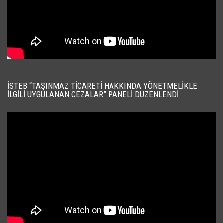
İSTEB “TAŞINMAZ TICARETI HAKKINDA YÖNETMELIKLE
İLGILI UYGULANAN CEZALAR” PANELI DÜZENLENDI