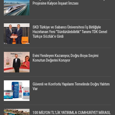
Projesine Kalyon İnşaat İmzası
SKD Türkiye ve Sabancı Üniversitesi İş Birliğiyle
Hazırlanan Yeni “Sürdürülebilirlik” Tanımı TDK Genel
Türkçe Sözlük’e Girdi
Evini Yenileyen Kazanıyor, Doğru Boya Seçimi
Konutun Değerini Koruyor
Güvenli ve Konforlu Yapıların Temelinde Doğru Yalıtım
Var
100 MİLYON TL’LİK YATIRIMLA CUMHURİYET MİRASI,