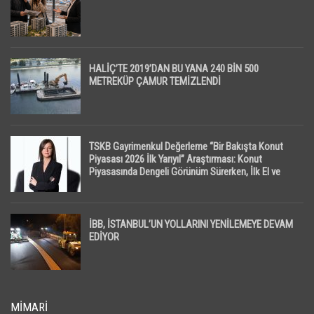
HALİÇ’TE 2019’DAN BU YANA 240 BİN 500
METREKÜP ÇAMUR TEMİZLENDİ
TSKB Gayrimenkul Değerleme “Bir Bakışta Konut
Piyasası 2026 İlk Yarıyıl” Araştırması: Konut
Piyasasında Dengeli Görünüm Sürerken, İlk El ve
İpotekli Satışlarda Sınırlı Toparlanma Dikkat Çekti
İBB, İSTANBUL’UN YOLLARINI YENİLEMEYE DEVAM
EDİYOR
MIMARI