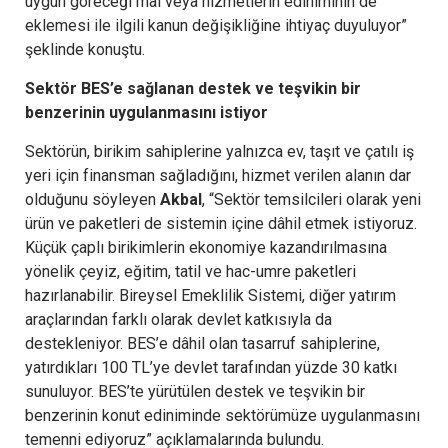
uygun göreceği mal veya hizmetlerin ediniminin de
eklemesi ile ilgili kanun değişikliğine ihtiyaç duyuluyor”
şeklinde konuştu.
Sektör BES’e sağlanan destek ve teşvikin bir
benzerinin uygulanmasını istiyor
Sektörün, birikim sahiplerine yalnızca ev, taşıt ve çatılı iş
yeri için finansman sağladığını, hizmet verilen alanın dar
olduğunu söyleyen
Akbal
, “Sektör temsilcileri olarak yeni
ürün ve paketleri de sistemin içine dâhil etmek istiyoruz.
Küçük çaplı birikimlerin ekonomiye kazandırılmasına
yönelik çeyiz, eğitim, tatil ve hac-umre paketleri
hazırlanabilir. Bireysel Emeklilik Sistemi, diğer yatırım
araçlarından farklı olarak devlet katkısıyla da
destekleniyor. BES’e dâhil olan tasarruf sahiplerine,
yatırdıkları 100 TL’ye devlet tarafından yüzde 30 katkı
sunuluyor. BES’te yürütülen destek ve teşvikin bir
benzerinin konut ediniminde sektörümüze uygulanmasını
temenni ediyoruz” açıklamalarında bulundu.