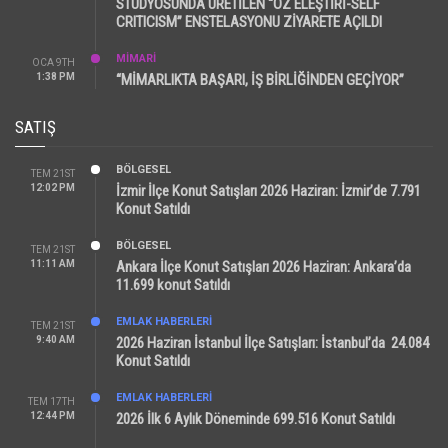
STÜDYOSUNDA ÜRETİLEN “ÖZ ELEŞTİRİ-SELF
CRITICISM” ENSTELASYONU ZİYARETE AÇILDI
MİMARİ
OCA 9TH
1:38 PM
“MİMARLIKTA BAŞARI, İŞ BİRLİĞİNDEN GEÇİYOR”
SATIŞ
BÖLGESEL
TEM 21ST
12:02 PM
İzmir İlçe Konut Satışları 2026 Haziran: İzmir’de 7.791
Konut Satıldı
BÖLGESEL
TEM 21ST
11:11 AM
Ankara İlçe Konut Satışları 2026 Haziran: Ankara’da
11.699 konut Satıldı
EMLAK HABERLERI
TEM 21ST
9:40 AM
2026 Haziran İstanbul İlçe Satışları: İstanbul’da 24.084
Konut Satıldı
EMLAK HABERLERI
TEM 17TH
12:44 PM
2026 İlk 6 Aylık Döneminde 699.516 Konut Satıldı