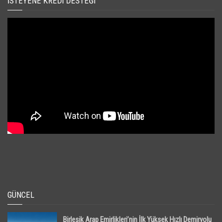
İSTEYENE KREDI DESTEĞI
GÜNCEL
Birleşik Arap Emirlikleri’nin İlk Yüksek Hızlı Demiryolu