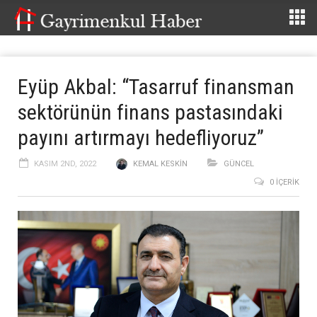
Eyüp Akbal: “Tasarruf finansman
sektörünün finans pastasındaki
payını artırmayı hedefliyoruz”
KASIM 2ND, 2022
KEMAL KESKIN
GÜNCEL
0 İÇERIK