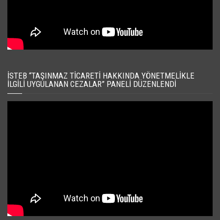
İSTEB “TAŞINMAZ TICARETI HAKKINDA YÖNETMELIKLE
İLGILI UYGULANAN CEZALAR” PANELI DÜZENLENDI