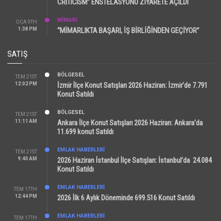
CRITICISM” ENSTELASYONU ZİYARETE AÇILDI
MİMARİ
OCA 9TH
1:38 PM
“MİMARLIKTA BAŞARI, İŞ BİRLİĞİNDEN GEÇİYOR”
SATIŞ
BÖLGESEL
TEM 21ST
12:02 PM
İzmir İlçe Konut Satışları 2026 Haziran: İzmir’de 7.791
Konut Satıldı
BÖLGESEL
TEM 21ST
11:11 AM
Ankara İlçe Konut Satışları 2026 Haziran: Ankara’da
11.699 konut Satıldı
EMLAK HABERLERI
TEM 21ST
9:40 AM
2026 Haziran İstanbul İlçe Satışları: İstanbul’da 24.084
Konut Satıldı
EMLAK HABERLERI
TEM 17TH
12:44 PM
2026 İlk 6 Aylık Döneminde 699.516 Konut Satıldı
EMLAK HABERLERI
TEM 17TH