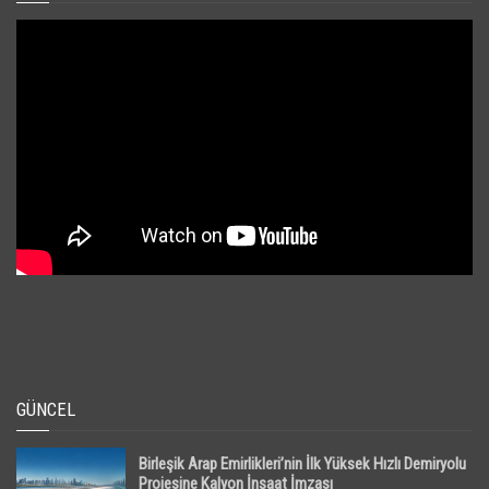
GÜNCEL
Birleşik Arap Emirlikleri’nin İlk Yüksek Hızlı Demiryolu
Projesine Kalyon İnşaat İmzası