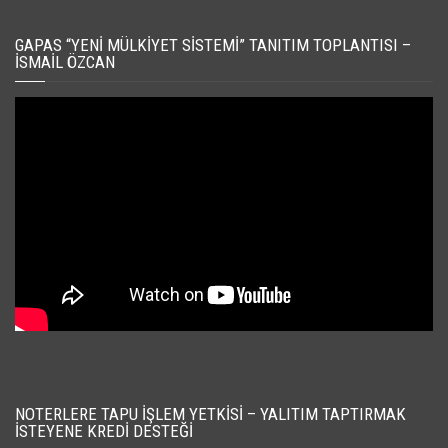
GAPAS “YENI MÜLKIYET SISTEMI” TANITIM TOPLANTISI –
İSMAIL ÖZCAN
NOTERLERE TAPU İŞLEM YETKISI – YALITIM TAPTIRMAK
İSTEYENE KREDI DESTEĞI