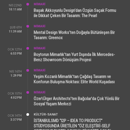
MİMARİ
NIS 22ND
10:11 AM
Başak Akkoyunlu Design’dan Özgün Saçak Formu
ile Dikkat Çeken Bir Tasarım: The Pearl
MİMARİ
ŞUB 6TH
11:39 AM
Mental Design Works’ten Doğayla Bütünleşen Bir
Tasarım: Greenox
MİMARİ
OCA 12TH
6:53 PM
Boytorun Mimarlık’tan Yurt Dışında İlk Mercedes-
Benz Showroom Dönüşüm Projesi
MİMARİ
NIS 16TH
1:29 PM
Yeşim Kozanlı Mimarlık’tan Çağdaş Tasarım ve
Konforun Buluşma Noktası: Elite World Kuşadası
MİMARİ
OCA 15TH
4:02 PM
Özer\Ürger Architects’ten Bağcılar’da Çok Yönlü Bir
Sosyal Yaşam Merkezi
KÜLTÜR-SANAT
OCA 14TH
3:37 PM
İSTANBULSMD “I2P – IDEA TO PRODUCT”
STÜDYOSUNDA ÜRETİLEN “ÖZ ELEŞTİRİ-SELF