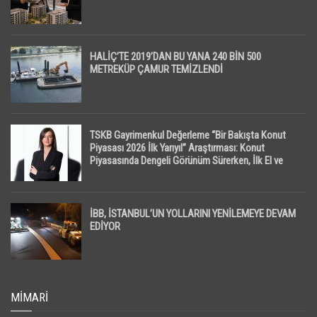
HALİÇ’TE 2019’DAN BU YANA 240 BİN 500
METREKÜP ÇAMUR TEMİZLENDİ
TSKB Gayrimenkul Değerleme “Bir Bakışta Konut
Piyasası 2026 İlk Yarıyıl” Araştırması: Konut
Piyasasında Dengeli Görünüm Sürerken, İlk El ve
İpotekli Satışlarda Sınırlı Toparlanma Dikkat Çekti
İBB, İSTANBUL’UN YOLLARINI YENİLEMEYE DEVAM
EDİYOR
MIMARI