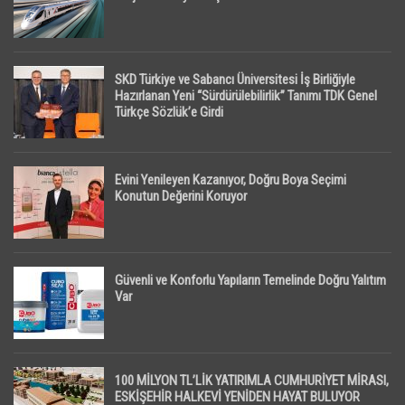
SKD Türkiye ve Sabancı Üniversitesi İş Birliğiyle
Hazırlanan Yeni “Sürdürülebilirlik” Tanımı TDK Genel
Türkçe Sözlük’e Girdi
Evini Yenileyen Kazanıyor, Doğru Boya Seçimi
Konutun Değerini Koruyor
Güvenli ve Konforlu Yapıların Temelinde Doğru Yalıtım
Var
100 MİLYON TL’LİK YATIRIMLA CUMHURİYET MİRASI,
ESKİŞEHİR HALKEVİ YENİDEN HAYAT BULUYOR