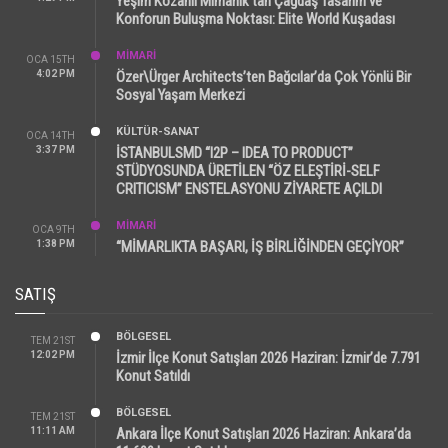
Yeşim Kozanlı Mimarlık’tan Çağdaş Tasarım ve
Konforun Buluşma Noktası: Elite World Kuşadası
MİMARİ
OCA 15TH
4:02 PM
Özer\Ürger Architects’ten Bağcılar’da Çok Yönlü Bir
Sosyal Yaşam Merkezi
KÜLTÜR-SANAT
OCA 14TH
3:37 PM
İSTANBULSMD “I2P – IDEA TO PRODUCT”
STÜDYOSUNDA ÜRETİLEN “ÖZ ELEŞTİRİ-SELF
CRITICISM” ENSTELASYONU ZİYARETE AÇILDI
MİMARİ
OCA 9TH
1:38 PM
“MİMARLIKTA BAŞARI, İŞ BİRLİĞİNDEN GEÇİYOR”
SATIŞ
BÖLGESEL
TEM 21ST
12:02 PM
İzmir İlçe Konut Satışları 2026 Haziran: İzmir’de 7.791
Konut Satıldı
BÖLGESEL
TEM 21ST
11:11 AM
Ankara İlçe Konut Satışları 2026 Haziran: Ankara’da