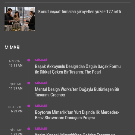
Konut inşaat firmaları şikayetleri yüzde 127 arttı
MIMARI
MİMARİ
NIS 22ND
10:11 AM
Başak Akkoyunlu Design’dan Özgün Saçak Formu
ile Dikkat Çeken Bir Tasarım: The Pearl
MİMARİ
ŞUB 6TH
11:39 AM
Mental Design Works’ten Doğayla Bütünleşen Bir
Tasarım: Greenox
MİMARİ
OCA 12TH
6:53 PM
Boytorun Mimarlık’tan Yurt Dışında İlk Mercedes-
Benz Showroom Dönüşüm Projesi
MİMARİ
NIS 16TH
1:29 PM