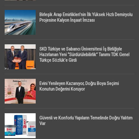
Birleşik Arap Emirlikleri’nin İlk Yüksek Hızlı Demiryolu
Projesine Kalyon İnşaat İmzası
SKD Türkiye ve Sabancı Üniversitesi İş Birliğiyle
Hazırlanan Yeni “Sürdürülebilirlik” Tanımı TDK Genel
Türkçe Sözlük’e Girdi
Evini Yenileyen Kazanıyor, Doğru Boya Seçimi
Konutun Değerini Koruyor
Güvenli ve Konforlu Yapıların Temelinde Doğru Yalıtım
Var