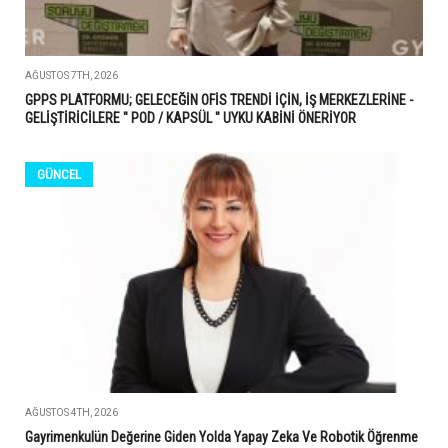
AĞUSTOS 7TH, 2026
GPPS PLATFORMU; GELECEĞİN OFİS TRENDİ İÇİN, İŞ MERKEZLERİNE -
GELİŞTİRİCİLERE " POD / KAPSÜL " UYKU KABİNİ ÖNERİYOR
GÜNCEL
AĞUSTOS 4TH, 2026
Gayrimenkulün Değerine Giden Yolda Yapay Zeka Ve Robotik Öğrenme