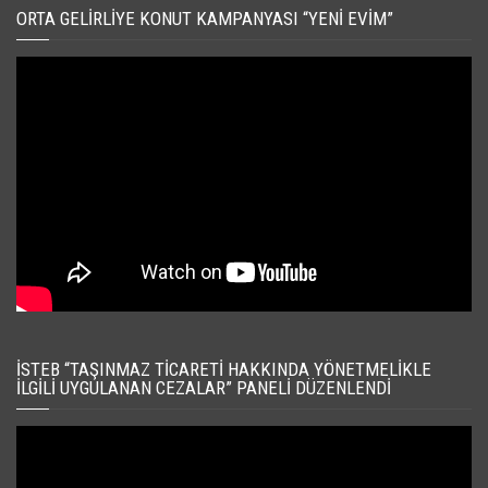
ORTA GELIRLIYE KONUT KAMPANYASI “YENI EVIM”
İSTEB “TAŞINMAZ TICARETI HAKKINDA YÖNETMELIKLE
İLGILI UYGULANAN CEZALAR” PANELI DÜZENLENDI