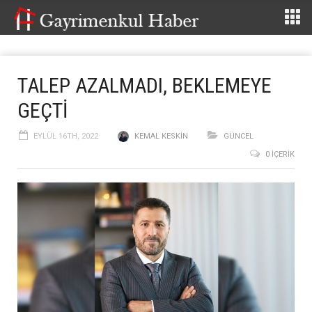
TALEP AZALMADI, BEKLEMEYE
GEÇTİ
EYLÜL 16TH, 2022
KEMAL KESKIN
GÜNCEL
0 İÇERIK