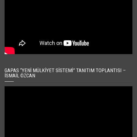
GAPAS “YENI MÜLKIYET SISTEMI” TANITIM TOPLANTISI –
İSMAIL ÖZCAN