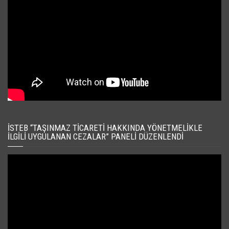
İSTEB “TAŞINMAZ TICARETI HAKKINDA YÖNETMELIKLE
İLGILI UYGULANAN CEZALAR” PANELI DÜZENLENDI