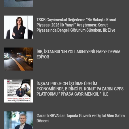
TSKB Gayrimenkul Değerleme “Bir Bakışta Konut
Piyasası 2026 İlk Yarıyıl” Araştırması: Konut
Piyasasında Dengeli Görünüm Sürerken, İlk El ve
İpotekli Satışlarda Sınırlı Toparlanma Dikkat Çekti
İBB, İSTANBUL’UN YOLLARINI YENİLEMEYE DEVAM
EDİYOR
İNŞAAT PROJE GELİŞTİRME ÜRETİM
EKONOMİSİNDE; BİRİNCİ EL KONUT PAZARINI GPPS
PLATFORMU ” PİYASA GAYRİMENKUL ” İLE
EKRANLARA TAŞIYACAK
Garanti BBVA’dan Tapuda Güvenli ve Dijital Alım Satım
Dönemi