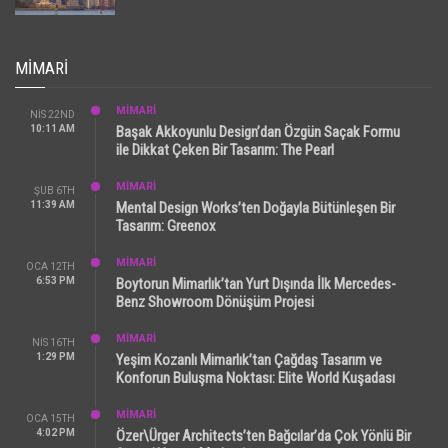
MIMARI
MİMARİ
NIS 22ND
10:11 AM
Başak Akkoyunlu Design’dan Özgün Saçak Formu
ile Dikkat Çeken Bir Tasarım: The Pearl
MİMARİ
ŞUB 6TH
11:39 AM
Mental Design Works’ten Doğayla Bütünleşen Bir
Tasarım: Greenox
MİMARİ
OCA 12TH
6:53 PM
Boytorun Mimarlık’tan Yurt Dışında İlk Mercedes-
Benz Showroom Dönüşüm Projesi
MİMARİ
NIS 16TH
1:29 PM
Yeşim Kozanlı Mimarlık’tan Çağdaş Tasarım ve
Konforun Buluşma Noktası: Elite World Kuşadası
MİMARİ
OCA 15TH
4:02 PM
Özer\Ürger Architects’ten Bağcılar’da Çok Yönlü Bir