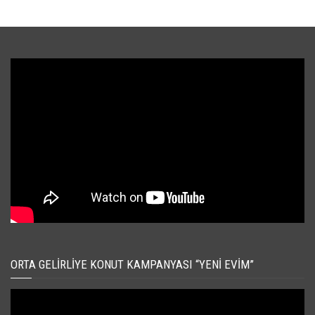
ORTA GELIRLIYE KONUT KAMPANYASI “YENI EVIM”