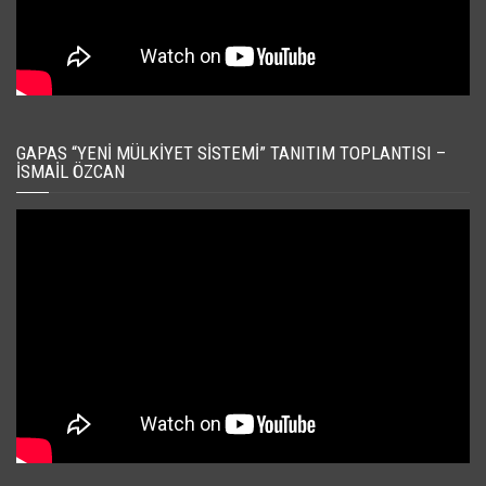
GAPAS “YENI MÜLKIYET SISTEMI” TANITIM TOPLANTISI –
İSMAIL ÖZCAN