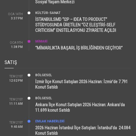
Sosyal Yaşam Merkezi
KÜLTÜR-SANAT
OCA 14TH
3:37 PM
İSTANBULSMD “I2P – IDEA TO PRODUCT”
STÜDYOSUNDA ÜRETİLEN “ÖZ ELEŞTİRİ-SELF
CRITICISM” ENSTELASYONU ZİYARETE AÇILDI
MİMARİ
OCA 9TH
1:38 PM
“MİMARLIKTA BAŞARI, İŞ BİRLİĞİNDEN GEÇİYOR”
SATIŞ
BÖLGESEL
TEM 21ST
12:02 PM
İzmir İlçe Konut Satışları 2026 Haziran: İzmir’de 7.791
Konut Satıldı
BÖLGESEL
TEM 21ST
11:11 AM
Ankara İlçe Konut Satışları 2026 Haziran: Ankara’da
11.699 konut Satıldı
EMLAK HABERLERI
TEM 21ST
9:40 AM
2026 Haziran İstanbul İlçe Satışları: İstanbul’da 24.084
Konut Satıldı