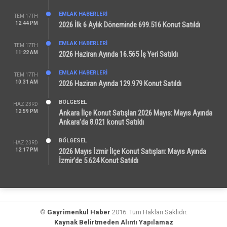
EMLAK HABERLERI
TEM 17TH
12:44 PM
2026 İlk 6 Aylık Döneminde 699.516 Konut Satıldı
EMLAK HABERLERI
TEM 17TH
11:22 AM
2026 Haziran Ayında 16.565 İş Yeri Satıldı
EMLAK HABERLERI
TEM 17TH
10:31 AM
2026 Haziran Ayında 129.979 Konut Satıldı
BÖLGESEL
HAZ 23RD
12:59 PM
Ankara İlçe Konut Satışları 2026 Mayıs: Mayıs Ayında
Ankara’da 8.021 konut Satıldı
BÖLGESEL
HAZ 23RD
12:17 PM
2026 Mayıs İzmir İlçe Konut Satışları: Mayıs Ayında
İzmir’de 5.624 Konut Satıldı
©
Gayrimenkul Haber
2016. Tüm Hakları Saklıdır.
Kaynak Belirtmeden Alıntı Yapılamaz