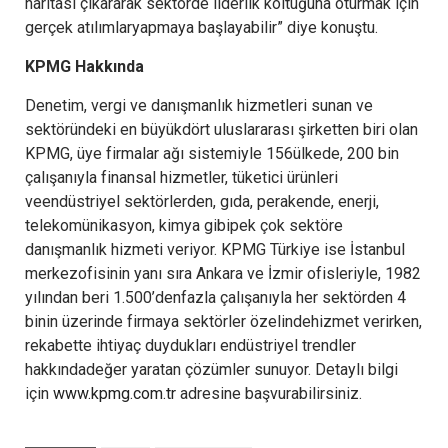
haritası çıkararak sektörde liderlik koltuğuna oturmak için
gerçek atılımlaryapmaya başlayabilir” diye konuştu.
KPMG Hakkında
Denetim, vergi ve danışmanlık hizmetleri sunan ve
sektöründeki en büyükdört uluslararası şirketten biri olan
KPMG, üye firmalar ağı sistemiyle 156ülkede, 200 bin
çalışanıyla finansal hizmetler, tüketici ürünleri
veendüstriyel sektörlerden, gıda, perakende, enerji,
telekomünikasyon, kimya gibipek çok sektöre
danışmanlık hizmeti veriyor. KPMG Türkiye ise İstanbul
merkezofisinin yanı sıra Ankara ve İzmir ofisleriyle, 1982
yılından beri 1.500’denfazla çalışanıyla her sektörden 4
binin üzerinde firmaya sektörler özelindehizmet verirken,
rekabette ihtiyaç duydukları endüstriyel trendler
hakkındadeğer yaratan çözümler sunuyor. Detaylı bilgi
için
www.kpmg.com.tr
adresine başvurabilirsiniz.