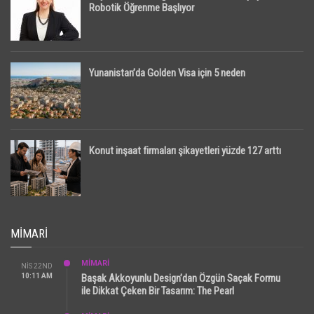
Robotik Öğrenme Başlıyor
Yunanistan’da Golden Visa için 5 neden
Konut inşaat firmaları şikayetleri yüzde 127 arttı
MIMARI
MİMARİ
NIS 22ND
10:11 AM
Başak Akkoyunlu Design’dan Özgün Saçak Formu
ile Dikkat Çeken Bir Tasarım: The Pearl