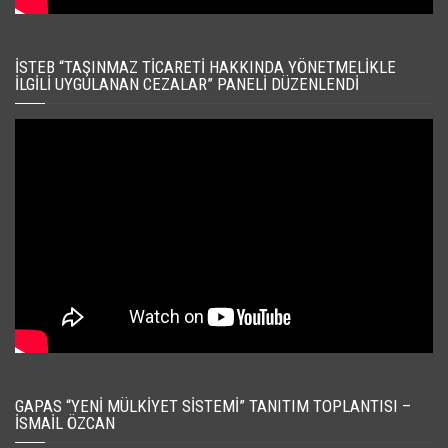
İSTEB “TAŞINMAZ TICARETI HAKKINDA YÖNETMELIKLE
İLGILI UYGULANAN CEZALAR” PANELI DÜZENLENDI
GAPAS “YENI MÜLKIYET SISTEMI” TANITIM TOPLANTISI –
İSMAIL ÖZCAN