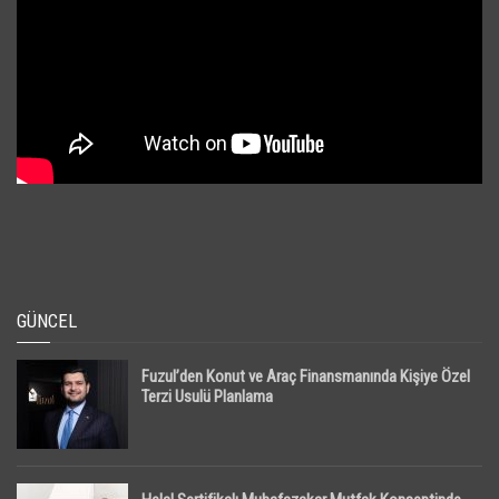
GÜNCEL
Fuzul’den Konut ve Araç Finansmanında Kişiye Özel
Terzi Usulü Planlama