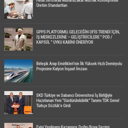
Helal Sertifikalı Muhafazakar Mutfak Konseptinde
Üretim Standartları
GPPS PLATFORMU; GELECEĞİN OFİS TRENDİ İÇİN,
İŞ MERKEZLERİNE – GELİŞTİRİCİLERE ” POD /
KAPSÜL ” UYKU KABİNİ ÖNERİYOR
Birleşik Arap Emirlikleri’nin İlk Yüksek Hızlı Demiryolu
Projesine Kalyon İnşaat İmzası
SKD Türkiye ve Sabancı Üniversitesi İş Birliğiyle
Hazırlanan Yeni “Sürdürülebilirlik” Tanımı TDK Genel
Türkçe Sözlük’e Girdi
Evini Yenileyen Kazanıyor, Doğru Boya Seçimi