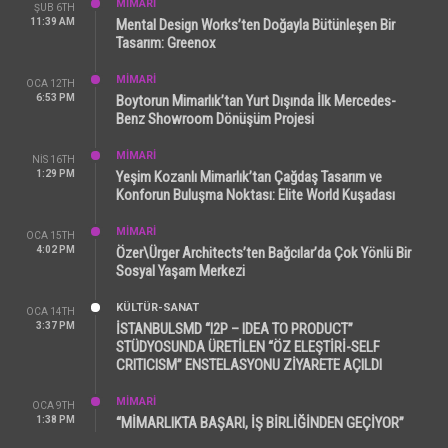
MİMARİ
ŞUB 6TH
11:39 AM
Mental Design Works’ten Doğayla Bütünleşen Bir
Tasarım: Greenox
MİMARİ
OCA 12TH
6:53 PM
Boytorun Mimarlık’tan Yurt Dışında İlk Mercedes-
Benz Showroom Dönüşüm Projesi
MİMARİ
NIS 16TH
1:29 PM
Yeşim Kozanlı Mimarlık’tan Çağdaş Tasarım ve
Konforun Buluşma Noktası: Elite World Kuşadası
MİMARİ
OCA 15TH
4:02 PM
Özer\Ürger Architects’ten Bağcılar’da Çok Yönlü Bir
Sosyal Yaşam Merkezi
KÜLTÜR-SANAT
OCA 14TH
3:37 PM
İSTANBULSMD “I2P – IDEA TO PRODUCT”
STÜDYOSUNDA ÜRETİLEN “ÖZ ELEŞTİRİ-SELF
CRITICISM” ENSTELASYONU ZİYARETE AÇILDI
MİMARİ
OCA 9TH
1:38 PM
“MİMARLIKTA BAŞARI, İŞ BİRLİĞİNDEN GEÇİYOR”