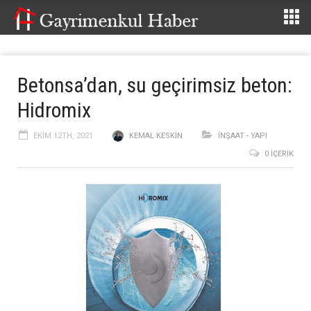
Betonsa’dan, su geçirimsiz beton:
Hidromix
EKIM 12TH, 2021
KEMAL KESKIN
İNŞAAT - YAPI
0 İÇERIK