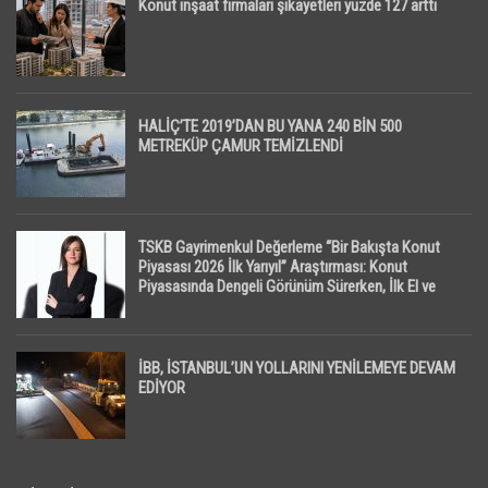
Konut inşaat firmaları şikayetleri yüzde 127 arttı
HALİÇ’TE 2019’DAN BU YANA 240 BİN 500
METREKÜP ÇAMUR TEMİZLENDİ
TSKB Gayrimenkul Değerleme “Bir Bakışta Konut
Piyasası 2026 İlk Yarıyıl” Araştırması: Konut
Piyasasında Dengeli Görünüm Sürerken, İlk El ve
İpotekli Satışlarda Sınırlı Toparlanma Dikkat Çekti
İBB, İSTANBUL’UN YOLLARINI YENİLEMEYE DEVAM
EDİYOR