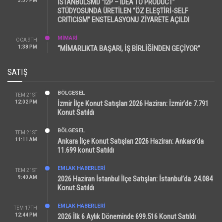
3:37 PM
İSTANBULSMD “I2P – IDEA TO PRODUCT”
STÜDYOSUNDA ÜRETİLEN “ÖZ ELEŞTİRİ-SELF
CRITICISM” ENSTELASYONU ZİYARETE AÇILDI
MİMARİ
OCA 9TH
1:38 PM
“MİMARLIKTA BAŞARI, İŞ BİRLİĞİNDEN GEÇİYOR”
SATIŞ
BÖLGESEL
TEM 21ST
12:02 PM
İzmir İlçe Konut Satışları 2026 Haziran: İzmir’de 7.791
Konut Satıldı
BÖLGESEL
TEM 21ST
11:11 AM
Ankara İlçe Konut Satışları 2026 Haziran: Ankara’da
11.699 konut Satıldı
EMLAK HABERLERI
TEM 21ST
9:40 AM
2026 Haziran İstanbul İlçe Satışları: İstanbul’da 24.084
Konut Satıldı
EMLAK HABERLERI
TEM 17TH
12:44 PM
2026 İlk 6 Aylık Döneminde 699.516 Konut Satıldı