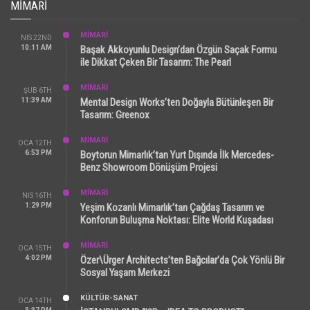
MIMARI
MİMARİ
NIS 22ND
10:11 AM
Başak Akkoyunlu Design’dan Özgün Saçak Formu
ile Dikkat Çeken Bir Tasarım: The Pearl
MİMARİ
ŞUB 6TH
11:39 AM
Mental Design Works’ten Doğayla Bütünleşen Bir
Tasarım: Greenox
MİMARİ
OCA 12TH
6:53 PM
Boytorun Mimarlık’tan Yurt Dışında İlk Mercedes-
Benz Showroom Dönüşüm Projesi
MİMARİ
NIS 16TH
1:29 PM
Yeşim Kozanlı Mimarlık’tan Çağdaş Tasarım ve
Konforun Buluşma Noktası: Elite World Kuşadası
MİMARİ
OCA 15TH
4:02 PM
Özer\Ürger Architects’ten Bağcılar’da Çok Yönlü Bir
Sosyal Yaşam Merkezi
KÜLTÜR-SANAT
OCA 14TH