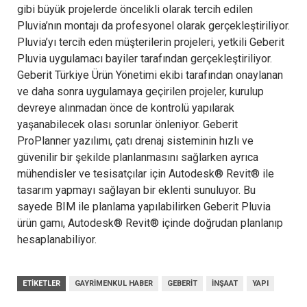
gibi büyük projelerde öncelikli olarak tercih edilen
Pluvia’nın montajı da profesyonel olarak gerçekleştiriliyor.
Pluvia’yı tercih eden müşterilerin projeleri, yetkili Geberit
Pluvia uygulamacı bayiler tarafından gerçekleştiriliyor.
Geberit Türkiye Ürün Yönetimi ekibi tarafından onaylanan
ve daha sonra uygulamaya geçirilen projeler, kurulup
devreye alınmadan önce de kontrolü yapılarak
yaşanabilecek olası sorunlar önleniyor. Geberit
ProPlanner yazılımı, çatı drenaj sisteminin hızlı ve
güvenilir bir şekilde planlanmasını sağlarken ayrıca
mühendisler ve tesisatçılar için Autodesk® Revit® ile
tasarım yapmayı sağlayan bir eklenti sunuluyor. Bu
sayede BIM ile planlama yapılabilirken Geberit Pluvia
ürün gamı, Autodesk® Revit® içinde doğrudan planlanıp
hesaplanabiliyor.
ETIKETLER
GAYRIMENKUL HABER
GEBERIT
INŞAAT
YAPI