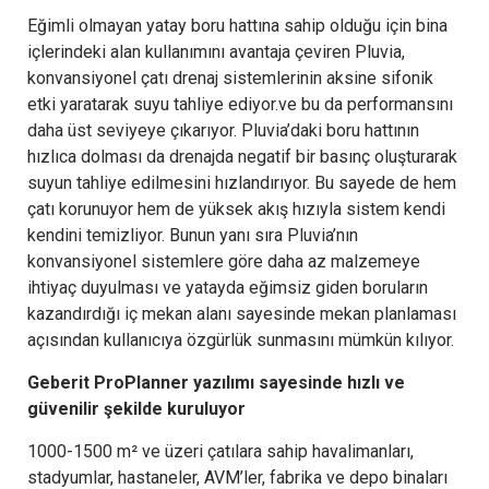
Eğimli olmayan yatay boru hattına sahip olduğu için bina
içlerindeki alan kullanımını avantaja çeviren Pluvia,
konvansiyonel çatı drenaj sistemlerinin aksine sifonik
etki yaratarak suyu tahliye ediyor.ve bu da performansını
daha üst seviyeye çıkarıyor. Pluvia’daki boru hattının
hızlıca dolması da drenajda negatif bir basınç oluşturarak
suyun tahliye edilmesini hızlandırıyor. Bu sayede de hem
çatı korunuyor hem de yüksek akış hızıyla sistem kendi
kendini temizliyor. Bunun yanı sıra Pluvia’nın
konvansiyonel sistemlere göre daha az malzemeye
ihtiyaç duyulması ve yatayda eğimsiz giden boruların
kazandırdığı iç mekan alanı sayesinde mekan planlaması
açısından kullanıcıya özgürlük sunmasını mümkün kılıyor.
Geberit ProPlanner yazılımı sayesinde hızlı ve
güvenilir şekilde kuruluyor
1000-1500 m² ve üzeri çatılara sahip havalimanları,
stadyumlar, hastaneler, AVM’ler, fabrika ve depo binaları