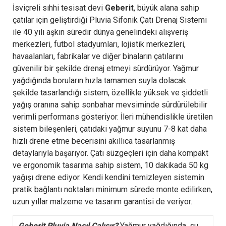
İsviçreli sıhhi tesisat devi
Geberit
, büyük alana sahip
çatılar için geliştirdiği Pluvia Sifonik Çatı Drenaj Sistemi
ile 40 yılı aşkın süredir dünya genelindeki alışveriş
merkezleri, futbol stadyumları, lojistik merkezleri,
havaalanları, fabrikalar ve diğer binaların çatılarını
güvenilir bir şekilde drenaj etmeyi sürdürüyor. Yağmur
yağdığında boruların hızla tamamen suyla dolacak
şekilde tasarlandığı sistem, özellikle yüksek ve şiddetli
yağış oranına sahip sonbahar mevsiminde sürdürülebilir
verimli performans gösteriyor. İleri mühendislikle üretilen
sistem bileşenleri, çatıdaki yağmur suyunu 7-8 kat daha
hızlı drene etme becerisini akıllıca tasarlanmış
detaylarıyla başarıyor. Çatı süzgeçleri için daha kompakt
ve ergonomik tasarıma sahip sistem, 10 dakikada 50 kg
yağışı drene ediyor. Kendi kendini temizleyen sistemin
pratik bağlantı noktaları minimum sürede monte edilirken,
uzun yıllar malzeme ve tasarım garantisi de veriyor.
Geberit Pluvia Nasıl Çalışır?
Yağmur yağdığında, su