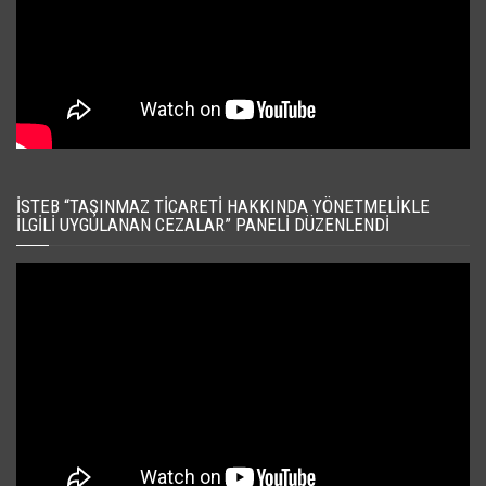
İSTEB “TAŞINMAZ TICARETI HAKKINDA YÖNETMELIKLE
İLGILI UYGULANAN CEZALAR” PANELI DÜZENLENDI