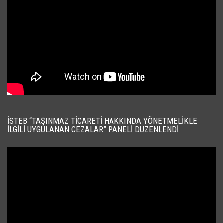
İSTEB “TAŞINMAZ TICARETI HAKKINDA YÖNETMELIKLE
İLGILI UYGULANAN CEZALAR” PANELI DÜZENLENDI