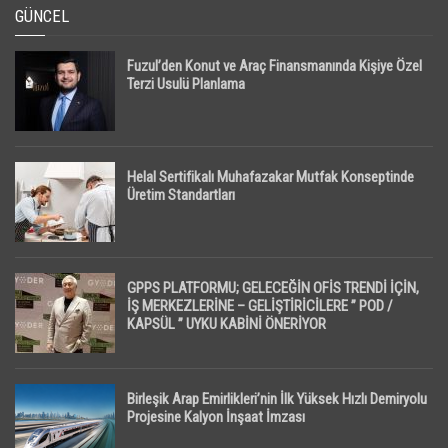
GÜNCEL
Fuzul’den Konut ve Araç Finansmanında Kişiye Özel
Terzi Usulü Planlama
Helal Sertifikalı Muhafazakar Mutfak Konseptinde
Üretim Standartları
GPPS PLATFORMU; GELECEĞİN OFİS TRENDİ İÇİN,
İŞ MERKEZLERİNE – GELİŞTİRİCİLERE ” POD /
KAPSÜL ” UYKU KABİNİ ÖNERİYOR
Birleşik Arap Emirlikleri’nin İlk Yüksek Hızlı Demiryolu
Projesine Kalyon İnşaat İmzası