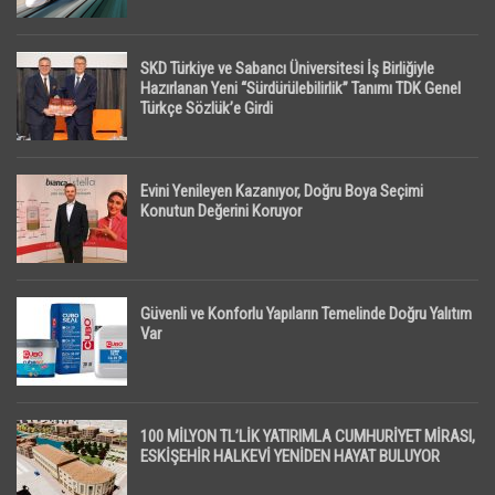
SKD Türkiye ve Sabancı Üniversitesi İş Birliğiyle
Hazırlanan Yeni “Sürdürülebilirlik” Tanımı TDK Genel
Türkçe Sözlük’e Girdi
Evini Yenileyen Kazanıyor, Doğru Boya Seçimi
Konutun Değerini Koruyor
Güvenli ve Konforlu Yapıların Temelinde Doğru Yalıtım
Var
100 MİLYON TL’LİK YATIRIMLA CUMHURİYET MİRASI,
ESKİŞEHİR HALKEVİ YENİDEN HAYAT BULUYOR