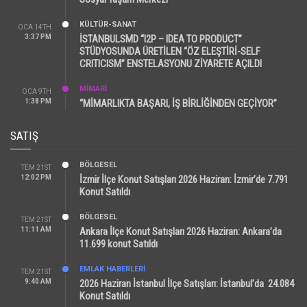
KÜLTÜR-SANAT
OCA 14TH
3:37 PM
İSTANBULSMD “I2P – IDEA TO PRODUCT”
STÜDYOSUNDA ÜRETİLEN “ÖZ ELEŞTİRİ-SELF
CRITICISM” ENSTELASYONU ZİYARETE AÇILDI
MİMARİ
OCA 9TH
1:38 PM
“MİMARLIKTA BAŞARI, İŞ BİRLİĞİNDEN GEÇİYOR”
SATIŞ
BÖLGESEL
TEM 21ST
12:02 PM
İzmir İlçe Konut Satışları 2026 Haziran: İzmir’de 7.791
Konut Satıldı
BÖLGESEL
TEM 21ST
11:11 AM
Ankara İlçe Konut Satışları 2026 Haziran: Ankara’da
11.699 konut Satıldı
EMLAK HABERLERI
TEM 21ST
9:40 AM
2026 Haziran İstanbul İlçe Satışları: İstanbul’da 24.084
Konut Satıldı