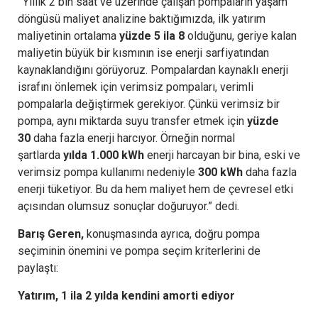
“
Yıllık 2 bin saat ve üzerinde çalışan pompaların yaşam
döngüsü maliyet analizine baktığımızda, ilk yatırım
maliyetinin ortalama
yüzde 5 ila 8
olduğunu, geriye kalan
maliyetin büyük bir kısmının ise enerji sarfiyatından
kaynaklandığını görüyoruz. Pompalardan kaynaklı enerji
israfını önlemek için verimsiz pompaları, verimli
pompalarla değiştirmek gerekiyor. Çünkü verimsiz bir
pompa, aynı miktarda suyu transfer etmek için
yüzde
30
daha fazla enerji harcıyor. Örneğin normal
şartlarda
yılda 1.000 kWh
enerji harcayan bir bina, eski ve
verimsiz pompa kullanımı nedeniyle
300 kWh
daha fazla
enerji tüketiyor. Bu da hem maliyet hem de çevresel etki
açısından olumsuz sonuçlar doğuruyor.” dedi.
Barış Geren,
konuşmasında ayrıca, doğru pompa
seçiminin önemini ve pompa seçim kriterlerini de
paylaştı:
Yatırım, 1 ila 2 yılda kendini amorti ediyor