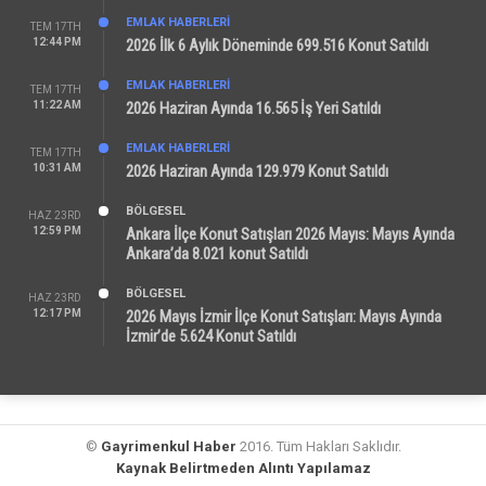
EMLAK HABERLERI
TEM 17TH
12:44 PM
2026 İlk 6 Aylık Döneminde 699.516 Konut Satıldı
EMLAK HABERLERI
TEM 17TH
11:22 AM
2026 Haziran Ayında 16.565 İş Yeri Satıldı
EMLAK HABERLERI
TEM 17TH
10:31 AM
2026 Haziran Ayında 129.979 Konut Satıldı
BÖLGESEL
HAZ 23RD
12:59 PM
Ankara İlçe Konut Satışları 2026 Mayıs: Mayıs Ayında
Ankara’da 8.021 konut Satıldı
BÖLGESEL
HAZ 23RD
12:17 PM
2026 Mayıs İzmir İlçe Konut Satışları: Mayıs Ayında
İzmir’de 5.624 Konut Satıldı
©
Gayrimenkul Haber
2016. Tüm Hakları Saklıdır.
Kaynak Belirtmeden Alıntı Yapılamaz