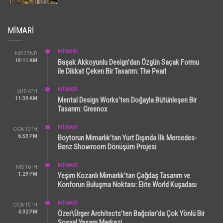
MIMARI
MİMARİ
NIS 22ND
10:11 AM
Başak Akkoyunlu Design’dan Özgün Saçak Formu
ile Dikkat Çeken Bir Tasarım: The Pearl
MİMARİ
ŞUB 6TH
11:39 AM
Mental Design Works’ten Doğayla Bütünleşen Bir
Tasarım: Greenox
MİMARİ
OCA 12TH
6:53 PM
Boytorun Mimarlık’tan Yurt Dışında İlk Mercedes-
Benz Showroom Dönüşüm Projesi
MİMARİ
NIS 16TH
1:29 PM
Yeşim Kozanlı Mimarlık’tan Çağdaş Tasarım ve
Konforun Buluşma Noktası: Elite World Kuşadası
MİMARİ
OCA 15TH
4:02 PM
Özer\Ürger Architects’ten Bağcılar’da Çok Yönlü Bir
Sosyal Yaşam Merkezi