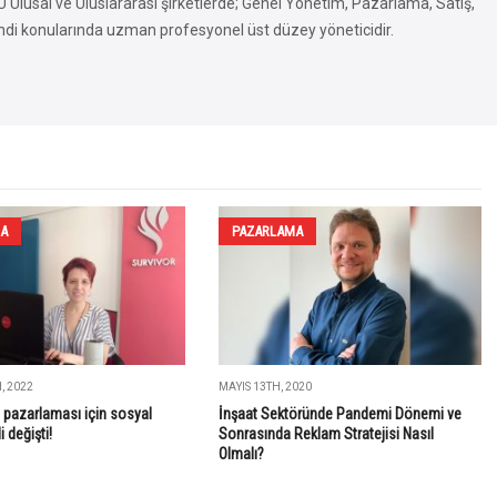
usal ve Uluslararası şirketlerde; Genel Yönetim, Pazarlama, Satış,
ndi konularında uzman profesyonel üst düzey yöneticidir.
A
PAZARLAMA
, 2022
MAYIS 13TH, 2020
 pazarlaması için sosyal
İnşaat Sektöründe Pandemi Dönemi ve
 değişti!
Sonrasında Reklam Stratejisi Nasıl
Olmalı?