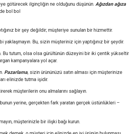
ye götürecek ilginçliğin ne olduğunu düşünün.
Ağızdan ağıza
zde bol bol
tığınız bir şey değildir; müşteriye sunulan bir hizmettir.
bi yaklaşmayın. Bu, sizin müşteriniz için yaptığınız bir şeydir.
Bu tutum, olsa olsa gürültünün düzeyini bir iki çentik yükseltir
rgan kampanyalara yol açar.
ın.
Pazarlama
, sizin ürününüzü satın alması için müşterinize
ı elinizde tutma işidir.
rerek müşterilerin onu almalarını sağlayın.
bunun yerine, gerçekten fark yaratan gerçek üstünlükleri –
ın, müşterinizle bir ilişki bağı kurun.
mek demek, o müşteri için elinizde en iyi ürünün bulunması