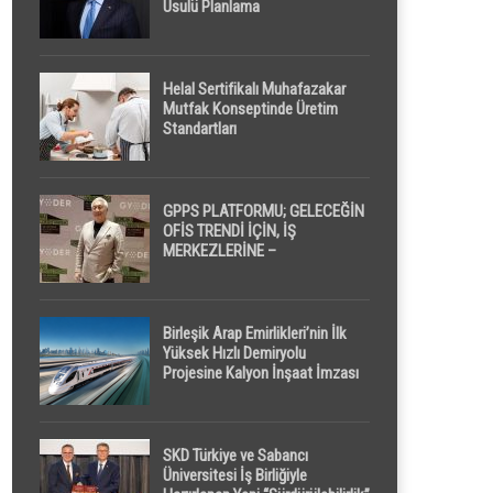
Usulü Planlama
Helal Sertifikalı Muhafazakar
Mutfak Konseptinde Üretim
Standartları
GPPS PLATFORMU; GELECEĞİN
OFİS TRENDİ İÇİN, İŞ
MERKEZLERİNE –
GELİŞTİRİCİLERE ” POD /
KAPSÜL ” UYKU KABİNİ
ÖNERİYOR
Birleşik Arap Emirlikleri’nin İlk
Yüksek Hızlı Demiryolu
Projesine Kalyon İnşaat İmzası
SKD Türkiye ve Sabancı
Üniversitesi İş Birliğiyle