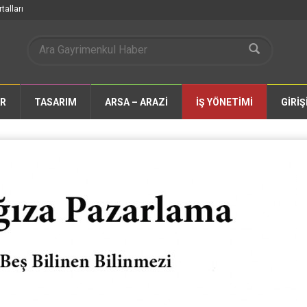
talları
AR
TASARIM
ARSA – ARAZİ
İŞ YÖNETİMİ
GİRİŞ