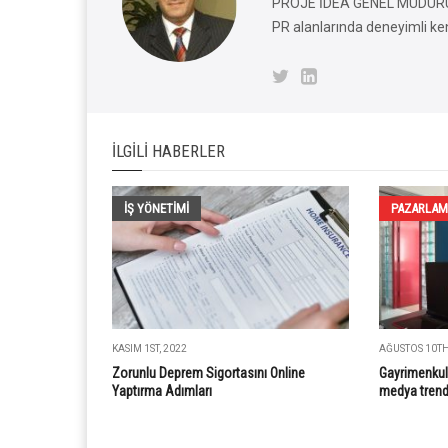
PROJE İDEA GENEL MÜDÜRÜ Ul
PR alanlarında deneyimli ke
İLGILI HABERLER
İŞ YÖNETİMİ
PAZARLAM
KASIM 1ST, 2022
AĞUSTOS 10TH
Zorunlu Deprem Sigortasını Online
Gayrimenkul
Yaptırma Adımları
medya trendi