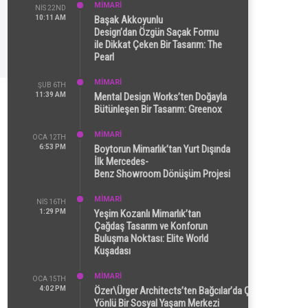
MİMARİ
NIS 22ND
10:11 AM
Başak Akkoyunlu
Design’dan Özgün Saçak Formu
ile Dikkat Çeken Bir Tasarım: The
Pearl
MİMARİ
ŞUB 6TH
11:39 AM
Mental Design Works’ten Doğayla
Bütünleşen Bir Tasarım: Greenox
MİMARİ
OCA 12TH
6:53 PM
Boytorun Mimarlık’tan Yurt Dışında
İlk Mercedes-
Benz Showroom Dönüşüm Projesi
MİMARİ
NIS 16TH
1:29 PM
Yeşim Kozanlı Mimarlık’tan
Çağdaş Tasarım ve Konforun
Buluşma Noktası: Elite World
Kuşadası
MİMARİ
OCA 15TH
4:02 PM
Özer\Ürger Architects’ten Bağcılar’da Çok
Yönlü Bir Sosyal Yaşam Merkezi