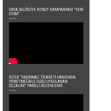
ORTA GELIRLIYE KONUT KAMPANYASI “YENI
EVIM”
İSTEB “TAŞINMAZ TICARETI HAKKINDA
YÖNETMELIKLE İLGILI UYGULANAN
CEZALAR” PANELI DÜZENLENDI