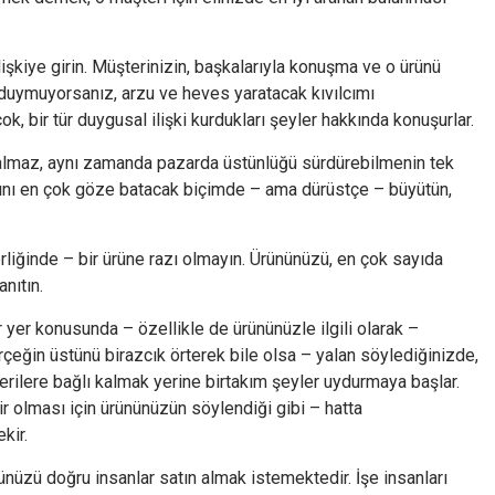
işkiye girin. Müşterinizin, başkalarıyla konuşma ve o ürünü
duymuyorsanız, arzu ve heves yaratacak kıvılcımı
k, bir tür duygusal ilişki kurdukları şeyler hakkında konuşurlar.
kalmaz, aynı zamanda pazarda üstünlüğü sürdürebilmenin tek
rını en çok göze batacak biçimde – ama dürüstçe – büyütün,
iğinde – bir ürüne razı olmayın. Ürününüzü, en çok sayıda
nıtın.
r yer konusunda – özellikle de ürününüzle ilgili olarak –
eğin üstünü birazcık örterek bile olsa – yalan söylediğinizde,
rilere bağlı kalmak yerine birtakım şeyler uydurmaya başlar.
lir olması için ürününüzün söylendiği gibi – hatta
kir.
nünüzü doğru insanlar satın almak istemektedir. İşe insanları