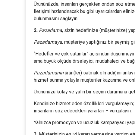
Ürününüzde, insanları gerçekten ondan söz etme
iletişimi hızlandıracak bu gibi uyarıcılardan elini
bulunmasını sağlayın.
2.
Pazarlama
, sizin hedefinize (müşterinize) yap
Pazarlamaya
, müşteriye yaptığınız bir şeymiş gi
“Hedefler ve çok satanlar” açısından düşünmeyin. 
ama büyük ölçüde örseleyici, müdahaleci ve bağı
Pazarlamanın
ürün(ler) satmak olmadığını anlay
hizmet sunma yoluyla müşteriler kazanma ve onlar
Ürününüzü kolay ve yalın bir seçim durumuna geti
Kendinize hizmet eden özellikleri vurgulamayın; 
insanların söz edecekleri yararları – vurgulayın.
Yalnızca promosyon ve ucuzluk kampanyası yapmay
3.
Müşterinizin en iyi kararı vermesine yardım et