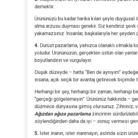
demektir.
Ürününüzü bu kadar harika kılan şeyle duygusal il
alma arzusu duyması gerekir. Siz kendiniz şevk 
yakamazsınız. İnsanlar, başkalarıyla her şeyden ço
4.
Dürüst pazarlama, yalnızca olanaklı olmakla 
yoludur. Ürününüzün, gerçekten üstün olan yanla
boyutlandırın ve vurgulayın.
Düşük düzeyde – hatta “Ben de aynıyım” eşdeğerl
insana, açık seçik bir avantaj getirecek biçimde ta
Herhangi bir şey, herhangi bir zaman, herhangi bi
“gerçeği gölgelemeyin”. Ürününüz hakkında – gerç
düzmece dünyasına girmiş olursunuz. Zihniniz, ve
Ağızdan ağıza
pazarlama
zincirinin sürdürülebi
söylendiğinden daha da iyi – sonuç vermesi gere
5.
İster inanın, ister inanmayın, aslında sizin ürü