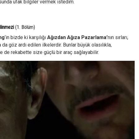
sunda ufak bilgiler vermek istedim.
ilinmezi
(1. Bölüm)
ng
‘in bizde ki karşılığı
Ağızdan Ağıza Pazarlama’
nın sırları,
a göz ardı edilen ilkelerdir. Bunlar büyük olasılıkla,
le de rekabette size güçlü bir araç sağlayabilir.