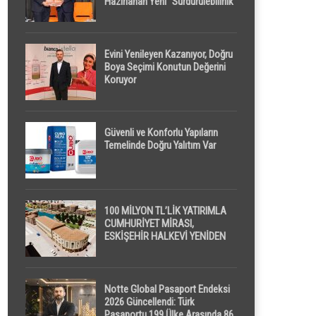
Hazırlanan Yeni “Sürdürülebilirlik”
Tanımı TDK Genel Türkçe
Sözlük’e Girdi
Evini Yenileyen Kazanıyor, Doğru
Boya Seçimi Konutun Değerini
Koruyor
Güvenli ve Konforlu Yapıların
Temelinde Doğru Yalıtım Var
100 MİLYON TL’LİK YATIRIMLA
CUMHURİYET MİRASI,
ESKİŞEHİR HALKEVİ YENİDEN
HAYAT BULUYOR
Notte Global Pasaport Endeksi
2026 Güncellendi: Türk
Pasaportu 199 Ülke Arasında 86.