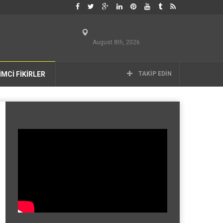
August 8th, 2026
İMCİ FİKİRLER
TAKIP EDIN