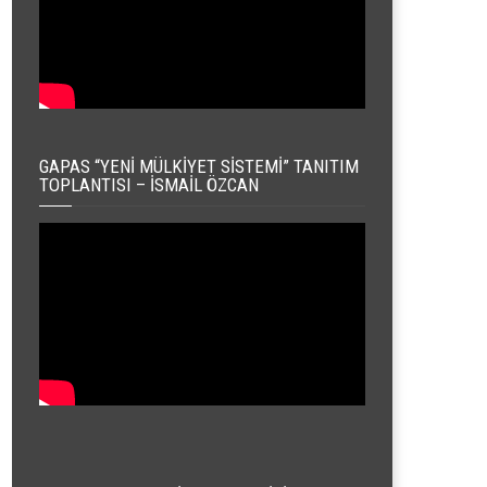
GAPAS “YENI MÜLKIYET SISTEMI” TANITIM
TOPLANTISI – İSMAIL ÖZCAN