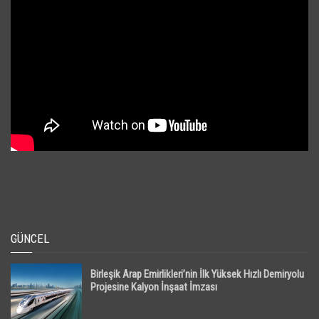
GÜNCEL
Birleşik Arap Emirlikleri’nin İlk Yüksek Hızlı Demiryolu
Projesine Kalyon İnşaat İmzası