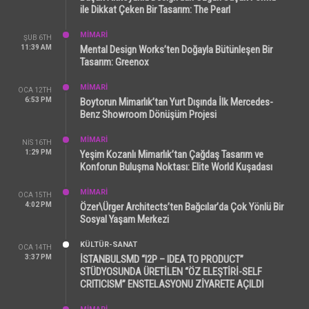
ile Dikkat Çeken Bir Tasarım: The Pearl
MİMARİ
ŞUB 6TH
11:39 AM
Mental Design Works’ten Doğayla Bütünleşen Bir
Tasarım: Greenox
MİMARİ
OCA 12TH
6:53 PM
Boytorun Mimarlık’tan Yurt Dışında İlk Mercedes-
Benz Showroom Dönüşüm Projesi
MİMARİ
NIS 16TH
1:29 PM
Yeşim Kozanlı Mimarlık’tan Çağdaş Tasarım ve
Konforun Buluşma Noktası: Elite World Kuşadası
MİMARİ
OCA 15TH
4:02 PM
Özer\Ürger Architects’ten Bağcılar’da Çok Yönlü Bir
Sosyal Yaşam Merkezi
KÜLTÜR-SANAT
OCA 14TH
3:37 PM
İSTANBULSMD “I2P – IDEA TO PRODUCT”
STÜDYOSUNDA ÜRETİLEN “ÖZ ELEŞTİRİ-SELF
CRITICISM” ENSTELASYONU ZİYARETE AÇILDI