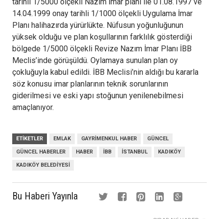
tarihli 1/5000 ölçekli Nazım İmar planı ile 01.08.1997 ve
14.04.1999 onay tarihli 1/1000 ölçekli Uygulama İmar
Planı halihazırda yürürlükte. Nüfusun yoğunluğunun
yüksek olduğu ve plan koşullarının farklılık gösterdiği
bölgede 1/5000 ölçekli Revize Nazım İmar Planı İBB
Meclis’inde görüşüldü. Oylamaya sunulan plan oy
çokluğuyla kabul edildi. İBB Meclisi’nin aldığı bu kararla
söz konusu imar planlarının teknik sorunlarının
giderilmesi ve eski yapı stoğunun yenilenebilmesi
amaçlanıyor.
ETIKETLER
EMLAK
GAYRIMENKUL HABER
GÜNCEL
GÜNCEL HABERLER
HABER
İBB
İSTANBUL
KADIKÖY
KADIKÖY BELEDIYESI
Bu Haberi Yayınla