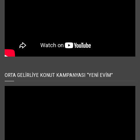
ORTA GELIRLIYE KONUT KAMPANYASI “YENI EVIM”