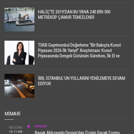
HALİÇ’TE 2019’DAN BU YANA 240 BİN 500
METREKÜP ÇAMUR TEMİZLENDİ
TSKB Gayrimenkul Değerleme “Bir Bakışta Konut
Piyasası 2026 İlk Yarıyıl” Araştırması: Konut
Piyasasında Dengeli Görünüm Sürerken, İlk El ve
İpotekli Satışlarda Sınırlı Toparlanma Dikkat Çekti
İBB, İSTANBUL’UN YOLLARINI YENİLEMEYE DEVAM
EDİYOR
MIMARI
MİMARİ
NIS 22ND
10:11 AM
Başak Akkoyunlu Design’dan Özgün Saçak Formu