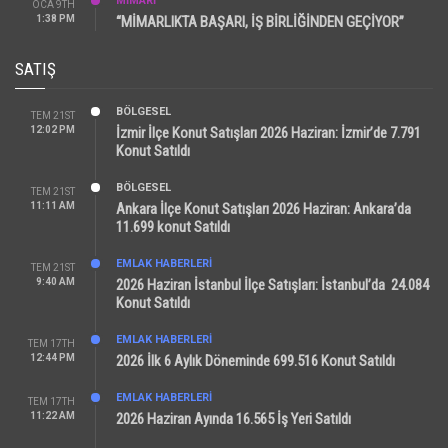
MİMARİ
OCA 9TH
1:38 PM
“MİMARLIKTA BAŞARI, İŞ BİRLİĞİNDEN GEÇİYOR”
SATIŞ
BÖLGESEL
TEM 21ST
12:02 PM
İzmir İlçe Konut Satışları 2026 Haziran: İzmir’de 7.791
Konut Satıldı
BÖLGESEL
TEM 21ST
11:11 AM
Ankara İlçe Konut Satışları 2026 Haziran: Ankara’da
11.699 konut Satıldı
EMLAK HABERLERI
TEM 21ST
9:40 AM
2026 Haziran İstanbul İlçe Satışları: İstanbul’da 24.084
Konut Satıldı
EMLAK HABERLERI
TEM 17TH
12:44 PM
2026 İlk 6 Aylık Döneminde 699.516 Konut Satıldı
EMLAK HABERLERI
TEM 17TH
11:22 AM
2026 Haziran Ayında 16.565 İş Yeri Satıldı