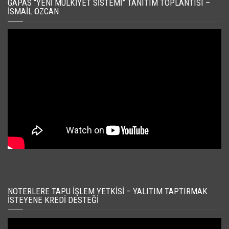
GAPAS “YENI MÜLKIYET SISTEMI” TANITIM TOPLANTISI –
İSMAIL ÖZCAN
NOTERLERE TAPU İŞLEM YETKISI – YALITIM TAPTIRMAK
İSTEYENE KREDI DESTEĞI