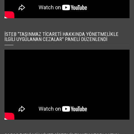
İSTEB “TAŞINMAZ TICARETI HAKKINDA YÖNETMELIKLE
İLGILI UYGULANAN CEZALAR” PANELI DÜZENLENDI