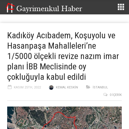
Kadıköy Acıbadem, Koşuyolu ve
Hasanpaşa Mahalleleri’ne
1/5000 ölçekli revize nazım imar
planı İBB Meclisinde oy
çokluğuyla kabul edildi
KASIM 25TH, 2022
KEMAL KESKIN
İSTANBUL
0 İÇERIK