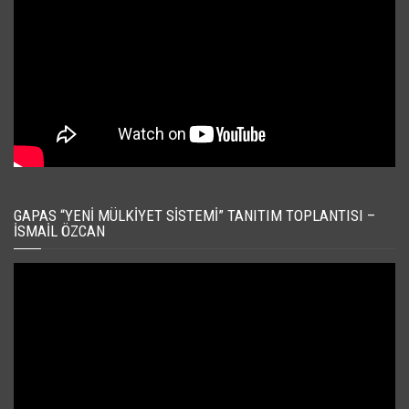
GAPAS “YENI MÜLKIYET SISTEMI” TANITIM TOPLANTISI –
İSMAIL ÖZCAN