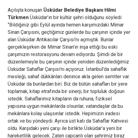
Açılışta konuşan
Üsküdar Belediye Başkanı Hilmi
Türkmen
Üsküdar’ın bir kültür şehri olduğunu söyledi:
‘’Bildiğiniz gibi Eylül ayında hemen karşımızdaki Mimar
Sinan Çarşısını, geçtiğimiz günlerde bu çarşının içinde yer
alan Üsküdar Antikacılar Çarşısı’nı açmıştık. Bunlar
gerçekleşirken de Mimar Sinan’ın inşa ettiği bu eski
çarşımızın restorasyonu devam ediyordu. Şimdi de bir
düzenlemeyle bu çarşının içinde yeniden düzenlediğimiz
Üsküdar Sahaflar Çarşısı’nı açıyoruz. İstanbul’da sahaflık
mesleği, sahaf dükkânları denince akla gelen semtler var.
Üsküdar da bunlardan biri. Biz de bütün sahafları bir yere
toplamak, kitap etrafında bir sinerji, bir topluluk doğsun
istedik. Sahaflarımız kitapların da ruhuna, fiziksel
yapısına uygun mekânlarda olsunlar; vatandaşlar da bu
mekânlara kolay ulaşsınlar istedik. Hepimizin iradesi
ortak ve bu yöndeydi. Ayrıca üst katı da Sahaflar Kahvesi
oldu. Karşıdaki yeni çarşı ile birlikte Üsküdar’a yeni bir
hareketlilik gelecek. Zaten capcanlı olan şehrimiz biraz