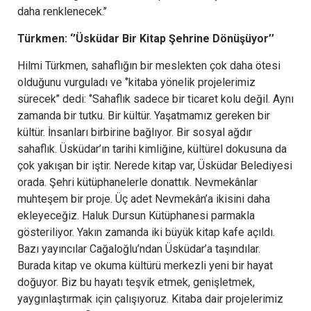
daha renklenecek.’’
Türkmen: ‘’Üsküdar Bir Kitap Şehrine Dönüşüyor’’
Hilmi Türkmen, sahaflığın bir meslekten çok daha ötesi
olduğunu vurguladı ve ‘’kitaba yönelik projelerimiz
sürecek’’ dedi: ‘’Sahaflık sadece bir ticaret kolu değil. Aynı
zamanda bir tutku. Bir kültür. Yaşatmamız gereken bir
kültür. İnsanları birbirine bağlıyor. Bir sosyal ağdır
sahaflık. Üsküdar’ın tarihi kimliğine, kültürel dokusuna da
çok yakışan bir iştir. Nerede kitap var, Üsküdar Belediyesi
orada. Şehri kütüphanelerle donattık. Nevmekânlar
muhteşem bir proje. Üç adet Nevmekân’a ikisini daha
ekleyeceğiz. Haluk Dursun Kütüphanesi parmakla
gösteriliyor. Yakın zamanda iki büyük kitap kafe açıldı.
Bazı yayıncılar Cağaloğlu’ndan Üsküdar’a taşındılar.
Burada kitap ve okuma kültürü merkezli yeni bir hayat
doğuyor. Biz bu hayatı teşvik etmek, genişletmek,
yaygınlaştırmak için çalışıyoruz. Kitaba dair projelerimiz