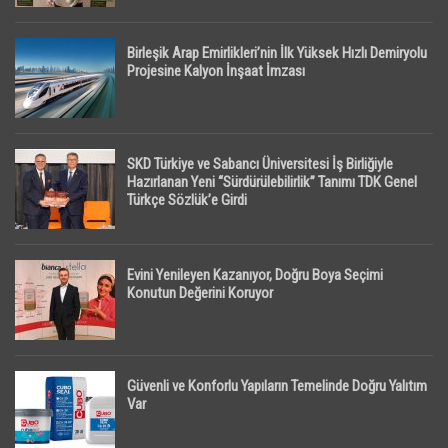
Birleşik Arap Emirlikleri’nin İlk Yüksek Hızlı Demiryolu
Projesine Kalyon İnşaat İmzası
SKD Türkiye ve Sabancı Üniversitesi İş Birliğiyle
Hazırlanan Yeni “Sürdürülebilirlik” Tanımı TDK Genel
Türkçe Sözlük’e Girdi
Evini Yenileyen Kazanıyor, Doğru Boya Seçimi
Konutun Değerini Koruyor
Güvenli ve Konforlu Yapıların Temelinde Doğru Yalıtım
Var