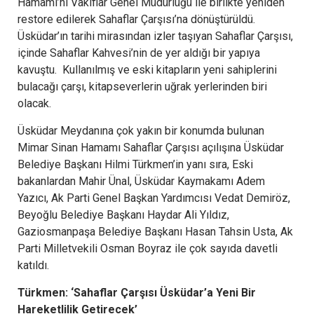
Hamamı’nı Vakıflar Genel Müdürlüğü ile birlikte yeniden
restore edilerek Sahaflar Çarşısı’na dönüştürüldü.
Üsküdar’ın tarihi mirasından izler taşıyan Sahaflar Çarşısı,
içinde Sahaflar Kahvesi’nin de yer aldığı bir yapıya
kavuştu. Kullanılmış ve eski kitapların yeni sahiplerini
bulacağı çarşı, kitapseverlerin uğrak yerlerinden biri
olacak.
Üsküdar Meydanına çok yakın bir konumda bulunan
Mimar Sinan Hamamı Sahaflar Çarşısı açılışına Üsküdar
Belediye Başkanı Hilmi Türkmen’in yanı sıra, Eski
bakanlardan Mahir Ünal, Üsküdar Kaymakamı Adem
Yazıcı, Ak Parti Genel Başkan Yardımcısı Vedat Demiröz,
Beyoğlu Belediye Başkanı Haydar Ali Yıldız,
Gaziosmanpaşa Belediye Başkanı Hasan Tahsin Usta, Ak
Parti Milletvekili Osman Boyraz ile çok sayıda davetli
katıldı.
Türkmen: ‘Sahaflar Çarşısı Üsküdar’a Yeni Bir
Hareketlilik Getirecek’