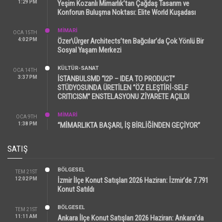
1:29 PM
Yeşim Kozanlı Mimarlık’tan Çağdaş Tasarım ve
Konforun Buluşma Noktası: Elite World Kuşadası
MİMARİ
OCA 15TH
4:02 PM
Özer\Ürger Architects’ten Bağcılar’da Çok Yönlü Bir
Sosyal Yaşam Merkezi
KÜLTÜR-SANAT
OCA 14TH
3:37 PM
İSTANBULSMD “I2P – IDEA TO PRODUCT”
STÜDYOSUNDA ÜRETİLEN “ÖZ ELEŞTİRİ-SELF
CRITICISM” ENSTELASYONU ZİYARETE AÇILDI
MİMARİ
OCA 9TH
1:38 PM
“MİMARLIKTA BAŞARI, İŞ BİRLİĞİNDEN GEÇİYOR”
SATIŞ
BÖLGESEL
TEM 21ST
12:02 PM
İzmir İlçe Konut Satışları 2026 Haziran: İzmir’de 7.791
Konut Satıldı
BÖLGESEL
TEM 21ST
11:11 AM
Ankara İlçe Konut Satışları 2026 Haziran: Ankara’da