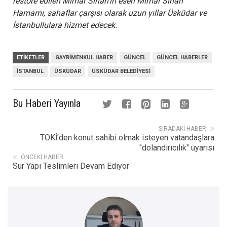
restore edilen Mimar Sinan’ın eseri Mimar Sinan
Hamamı, sahaflar çarşısı olarak uzun yıllar Üsküdar ve
İstanbullulara hizmet edecek.
ETIKETLER
GAYRIMENKUL HABER
GÜNCEL
GÜNCEL HABERLER
İSTANBUL
ÜSKÜDAR
ÜSKÜDAR BELEDIYESI
Bu Haberi Yayınla
SIRADAKI HABER
TOKİ'den konut sahibi olmak isteyen vatandaşlara
"dolandırıcılık" uyarısı
ÖNCEKI HABER
Sur Yapı Teslimleri Devam Ediyor