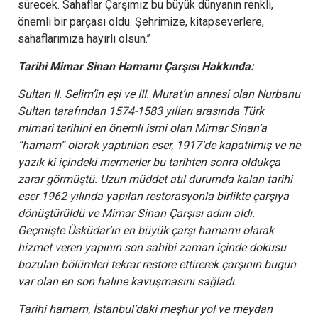
sürecek. Sahaflar Çarşımız bu büyük dünyanın renkli,
önemli bir parçası oldu. Şehrimize, kitapseverlere,
sahaflarımıza hayırlı olsun.’’
Tarihi Mimar Sinan Hamamı Çarşısı Hakkında:
Sultan II. Selim’in eşi ve III. Murat’ın annesi olan Nurbanu
Sultan tarafından 1574-1583 yılları arasında Türk
mimari tarihini en önemli ismi olan Mimar Sinan’a
“hamam” olarak yaptırılan eser, 1917’de kapatılmış ve ne
yazık ki içindeki mermerler bu tarihten sonra oldukça
zarar görmüştü. Uzun müddet atıl durumda kalan tarihi
eser 1962 yılında yapılan restorasyonla birlikte çarşıya
dönüştürüldü ve Mimar Sinan Çarşısı adını aldı.
Geçmişte Üsküdar’ın en büyük çarşı hamamı olarak
hizmet veren yapının son sahibi zaman içinde dokusu
bozulan bölümleri tekrar restore ettirerek çarşının bugün
var olan en son haline kavuşmasını sağladı.
Tarihi hamam, İstanbul’daki meşhur yol ve meydan