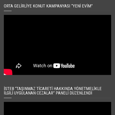
ORTA GELIRLIYE KONUT KAMPANYASI “YENI EVIM”
İSTEB “TAŞINMAZ TICARETI HAKKINDA YÖNETMELIKLE
İLGILI UYGULANAN CEZALAR” PANELI DÜZENLENDI