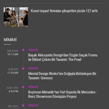
Konut inşaat firmaları şikayetleri yüzde 127 arttı
MIMARI
MİMARİ
NIS 22ND
10:11 AM
Başak Akkoyunlu Design’dan Özgün Saçak Formu
ile Dikkat Çeken Bir Tasarım: The Pearl
MİMARİ
ŞUB 6TH
11:39 AM
Mental Design Works’ten Doğayla Bütünleşen Bir
Tasarım: Greenox
MİMARİ
OCA 12TH
6:53 PM
Boytorun Mimarlık’tan Yurt Dışında İlk Mercedes-
Benz Showroom Dönüşüm Projesi
MİMARİ
NIS 16TH