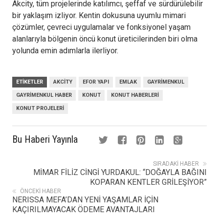
Akcity, tüm projelerinde katılımcı, şeffaf ve sürdürülebilir
bir yaklaşım izliyor. Kentin dokusuna uyumlu mimari
çözümler, çevreci uygulamalar ve fonksiyonel yaşam
alanlarıyla bölgenin öncü konut üreticilerinden biri olma
yolunda emin adımlarla ilerliyor.
ETIKETLER
AKCITY
EFOR YAPI
EMLAK
GAYRIMENKUL
GAYRIMENKUL HABER
KONUT
KONUT HABERLERI
KONUT PROJELERI
Bu Haberi Yayınla
SIRADAKI HABER
MİMAR FİLİZ CİNGİ YURDAKUL: “DOĞAYLA BAĞINI
KOPARAN KENTLER GRİLEŞİYOR”
ÖNCEKI HABER
NERISSA MEFA’DAN YENİ YAŞAMLAR İÇİN
KAÇIRILMAYACAK ÖDEME AVANTAJLARI