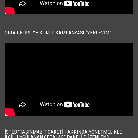
ORTA GELIRLIYE KONUT KAMPANYASI “YENI EVIM”
İSTEB “TAŞINMAZ TICARETI HAKKINDA YÖNETMELIKLE
İLGILI UYGULANAN CEZALAR” PANELI DÜZENLENDI