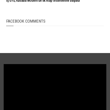
İş GYO, Kasaba Modern'de ilk etap teslimlerine başladı
FACEBOOK COMMENTS