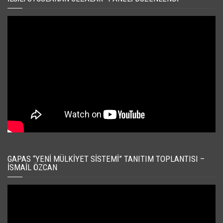
GAPAS “YENI MÜLKIYET SISTEMI” TANITIM TOPLANTISI –
İSMAIL ÖZCAN