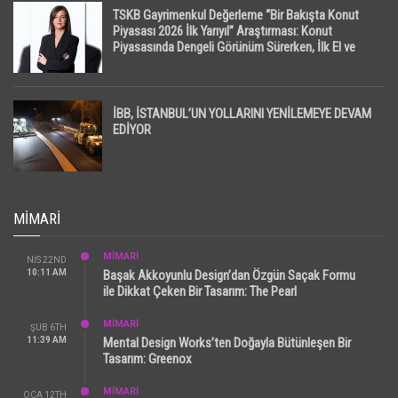
TSKB Gayrimenkul Değerleme “Bir Bakışta Konut
Piyasası 2026 İlk Yarıyıl” Araştırması: Konut
Piyasasında Dengeli Görünüm Sürerken, İlk El ve
İpotekli Satışlarda Sınırlı Toparlanma Dikkat Çekti
İBB, İSTANBUL’UN YOLLARINI YENİLEMEYE DEVAM
EDİYOR
MIMARI
MİMARİ
NIS 22ND
10:11 AM
Başak Akkoyunlu Design’dan Özgün Saçak Formu
ile Dikkat Çeken Bir Tasarım: The Pearl
MİMARİ
ŞUB 6TH
11:39 AM
Mental Design Works’ten Doğayla Bütünleşen Bir
Tasarım: Greenox
MİMARİ
OCA 12TH