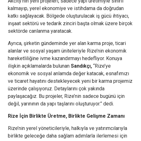
Akcity’nin yeni projeleri, sadece yapı üretimiyle sınırlı
kalmayıp, yerel ekonomiye ve istihdama da doğrudan
katkı sağlayacak. Bölgede oluşturulacak iş gücü ihtiyacı,
inşaat sektörü ve tedarik zinciri başta olmak üzere birçok
sektörde canlanma yaratacak.
Ayrıca, şirketin gündeminde yer alan karma proje, ticari
alanlar ve sosyal yaşam üniteleriyle Rize’nin ekonomik
hareketliliğine ivme kazandırmayı hedefliyor. Konuya
ilişkin açıklamalarda bulunan
Sandıkçı,
“Rize’ye
ekonomik ve sosyal anlamda değer katacak, esnafımızı
ve ticaret hayatını destekleyecek yeni bir karma projemiz
üzerinde çalışıyoruz. Detaylarını çok yakında
paylaşacağız. Bu projeler, Rize’nin sadece bugünü için
değil, yarınının da yapı taşlarını oluşturuyor.” dedi.
Rize İçin Birlikte Üretme, Birlikte Gelişme Zamanı
Rize’nin yerel yöneticileriyle, halkıyla ve yatırımcılarıyla
birlikte geleceğe daha sağlam adımlarla ilerlemesi için