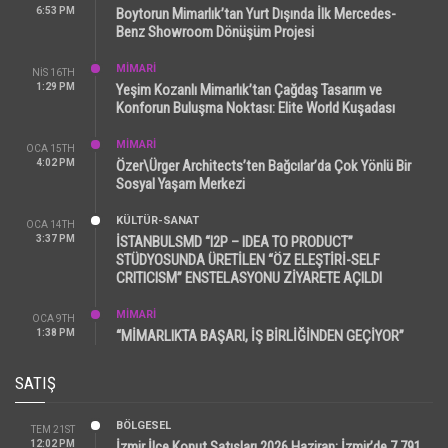
6:53 PM
Boytorun Mimarlık’tan Yurt Dışında İlk Mercedes-
Benz Showroom Dönüşüm Projesi
MİMARİ
NIS 16TH
1:29 PM
Yeşim Kozanlı Mimarlık’tan Çağdaş Tasarım ve
Konforun Buluşma Noktası: Elite World Kuşadası
MİMARİ
OCA 15TH
4:02 PM
Özer\Ürger Architects’ten Bağcılar’da Çok Yönlü Bir
Sosyal Yaşam Merkezi
KÜLTÜR-SANAT
OCA 14TH
3:37 PM
İSTANBULSMD “I2P – IDEA TO PRODUCT”
STÜDYOSUNDA ÜRETİLEN “ÖZ ELEŞTİRİ-SELF
CRITICISM” ENSTELASYONU ZİYARETE AÇILDI
MİMARİ
OCA 9TH
1:38 PM
“MİMARLIKTA BAŞARI, İŞ BİRLİĞİNDEN GEÇİYOR”
SATIŞ
BÖLGESEL
TEM 21ST
12:02 PM
İzmir İlçe Konut Satışları 2026 Haziran: İzmir’de 7.791