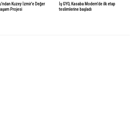
'ndan Kuzey İzmir'e Değer
İş GYO, Kasaba Modern'de ilk etap
Yaşam Projesi
teslimlerine başladı