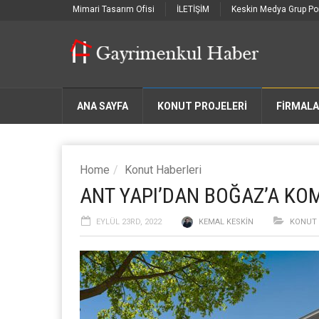
Mimari Tasarım Ofisi
İLETİŞİM
Keskin Medya Grup Por
ANA SAYFA
KONUT PROJELERİ
FIRMAL
Home
Konut Haberleri
ANT YAPI’DAN BOĞAZ’A KOM
EYLÜL 23RD, 2022
KEMAL KESKIN
KONUT 