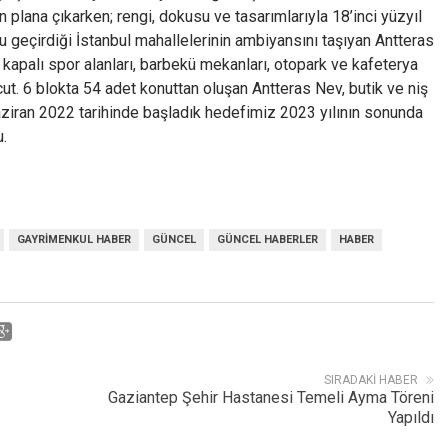
lana çıkarken; rengi, dokusu ve tasarımlarıyla 18’inci yüzyıl
nu geçirdiği İstanbul mahallelerinin ambiyansını taşıyan Antteras
kapalı spor alanları, barbekü mekanları, otopark ve kafeterya
cut. 6 blokta 54 adet konuttan oluşan Antteras Nev, butik ve niş
Haziran 2022 tarihinde başladık hedefimiz 2023 yılının sonunda
u.
GAYRIMENKUL HABER
GÜNCEL
GÜNCEL HABERLER
HABER
SIRADAKI HABER
Gaziantep Şehir Hastanesi Temeli Ayma Töreni
Yapıldı