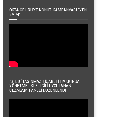
ORTA GELIRLIYE KONUT KAMPANYASI “YENI
EVIM”
İSTEB “TAŞINMAZ TICARETI HAKKINDA
YÖNETMELIKLE İLGILI UYGULANAN
CEZALAR” PANELI DÜZENLENDI