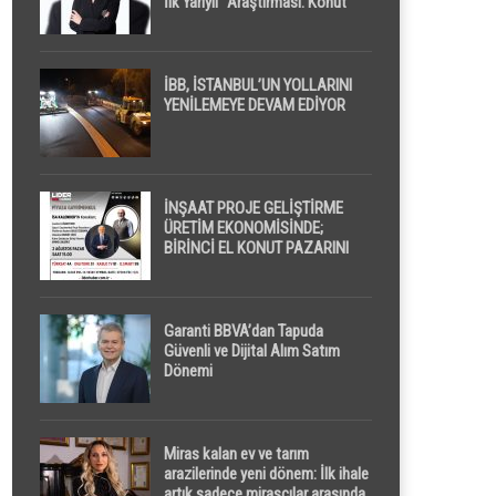
İlk Yarıyıl” Araştırması: Konut
Piyasasında Dengeli Görünüm
Sürerken, İlk El ve İpotekli
Satışlarda Sınırlı Toparlanma
Dikkat Çekti
İBB, İSTANBUL’UN YOLLARINI
YENİLEMEYE DEVAM EDİYOR
İNŞAAT PROJE GELİŞTİRME
ÜRETİM EKONOMİSİNDE;
BİRİNCİ EL KONUT PAZARINI
GPPS PLATFORMU ” PİYASA
GAYRİMENKUL ” İLE
EKRANLARA TAŞIYACAK
Garanti BBVA’dan Tapuda
Güvenli ve Dijital Alım Satım
Dönemi
Miras kalan ev ve tarım
arazilerinde yeni dönem: İlk ihale
artık sadece mirasçılar arasında