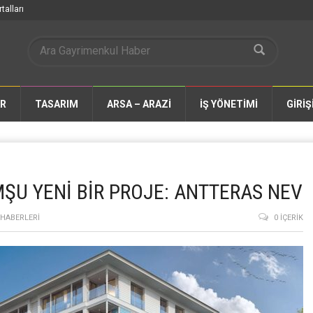
talları
AR
TASARIM
ARSA – ARAZİ
İŞ YÖNETİMİ
GİRİŞ
ŞU YENİ BİR PROJE: ANTTERAS NEV
HABERLERI
0 İÇERIK