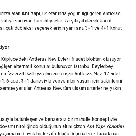
e imza atan
Ant Yapı
, ilk etabında yoğun ilgi gören Antteras
 satışa sunuyor. Tüm ihtiyaçları karşılayabilecek konut
i, çatı dubleksi seçeneklerinin yanı sıra 3+1 ve 4+1 konut
kiyor
plüce’deki Antteras Nev Evleri, 6 adet bloktan oluşuyor.
şen alternatif konutlar bulunuyor. İstanbul Beylerbeyi
 en fazla altı katlı yapılardan oluşan Antteras Nev, 12 adet
1, 6 adet 3+1 dairesiyle yepyeni bir yaşam için sakinlerini
semtte yer alan Antteras Nev, tüm ulaşım arterlerine yakın
kusuyla bütünleşen ve benzersiz bir mahalle konseptiyle
n devamı niteliğinde olduğunun altını çizen
Ant Yapı Yönetim
 yaşamanın büyük bir keyif olduğu düşünülerek tasarlanan