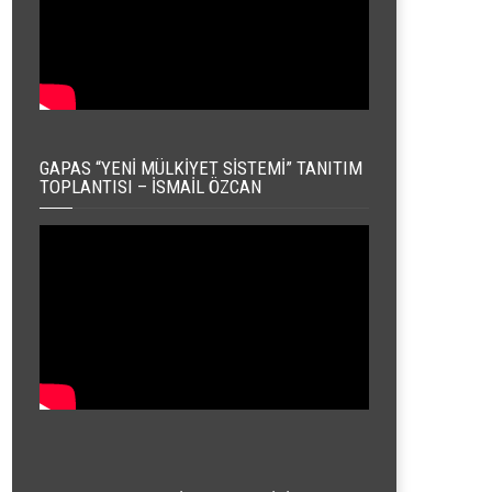
GAPAS “YENI MÜLKIYET SISTEMI” TANITIM
TOPLANTISI – İSMAIL ÖZCAN