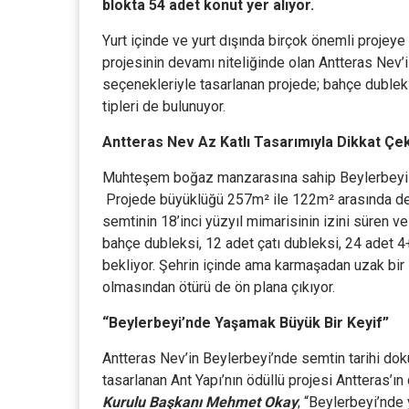
blokta 54 adet konut yer alıyor.
Yurt içinde ve yurt dışında birçok önemli projey
projesinin devamı niteliğinde olan Antteras Nev’i
seçenekleriyle tasarlanan projede; bahçe dubleks
tipleri de bulunuyor.
Antteras Nev Az Katlı Tasarımıyla Dikkat Çe
Muhteşem boğaz manzarasına sahip Beylerbeyi Kü
Projede büyüklüğü 257m² ile 122m² arasında deği
semtinin 18’inci yüzyıl mimarisinin izini süren ve
bahçe dubleksi, 12 adet çatı dubleksi, 24 adet 4+
bekliyor. Şehrin içinde ama karmaşadan uzak bir 
olmasından ötürü de ön plana çıkıyor.
“Beylerbeyi’nde Yaşamak Büyük Bir Keyif”
Antteras Nev’in Beylerbeyi’nde semtin tarihi do
tasarlanan Ant Yapı’nın ödüllü projesi Antteras’ı
Kurulu Başkanı Mehmet Okay
; “Beylerbeyi’nde