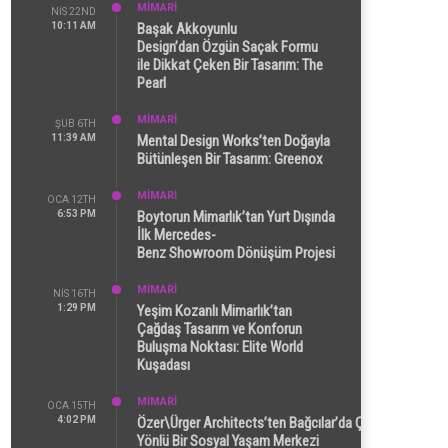
MİMARİ
NIS 22ND
10:11 AM
Başak Akkoyunlu
Design’dan Özgün Saçak Formu
ile Dikkat Çeken Bir Tasarım: The
Pearl
MİMARİ
ŞUB 6TH
11:39 AM
Mental Design Works’ten Doğayla
Bütünleşen Bir Tasarım: Greenox
MİMARİ
OCA 12TH
6:53 PM
Boytorun Mimarlık’tan Yurt Dışında
İlk Mercedes-
Benz Showroom Dönüşüm Projesi
MİMARİ
NIS 16TH
1:29 PM
Yeşim Kozanlı Mimarlık’tan
Çağdaş Tasarım ve Konforun
Buluşma Noktası: Elite World
Kuşadası
MİMARİ
OCA 15TH
4:02 PM
Özer\Ürger Architects’ten Bağcılar’da Çok
Yönlü Bir Sosyal Yaşam Merkezi