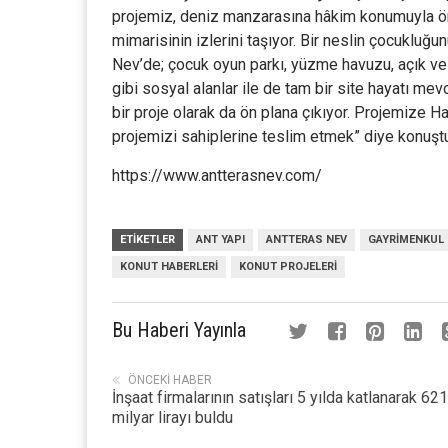
projemiz, deniz manzarasına hâkim konumuyla ön p
mimarisinin izlerini taşıyor. Bir neslin çocukluğu
Nev’de; çocuk oyun parkı, yüzme havuzu, açık ve 
gibi sosyal alanlar ile de tam bir site hayatı mev
bir proje olarak da ön plana çıkıyor. Projemize 
projemizi sahiplerine teslim etmek” diye konuşt
https://www.antterasnev.com/
ETIKETLER
ANT YAPI
ANTTERAS NEV
GAYRIMENKUL
KONUT HABERLERI
KONUT PROJELERI
Bu Haberi Yayınla
ÖNCEKI HABER
İnşaat firmalarının satışları 5 yılda katlanarak 621
milyar lirayı buldu