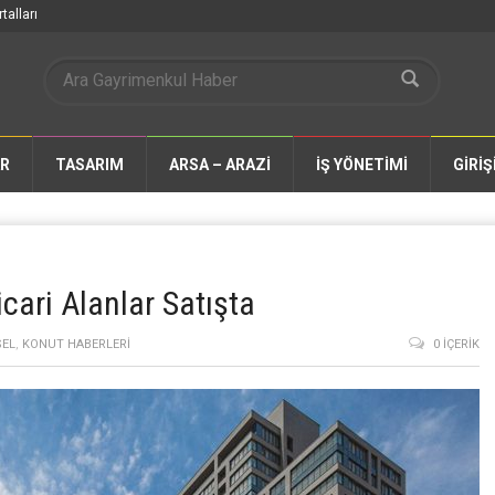
talları
AR
TASARIM
ARSA – ARAZİ
İŞ YÖNETİMİ
GİRİŞ
cari Alanlar Satışta
SEL
,
KONUT HABERLERI
0 İÇERIK