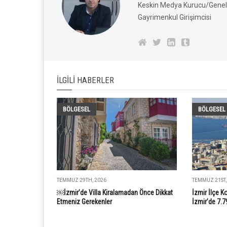
Keskin Medya Kurucu/Genel 
Gayrimenkul Girişimcisi
İLGILI HABERLER
BÖLGESEL
BÖLGESEL
TEMMUZ 29TH, 2026
TEMMUZ 21ST,
￼İzmir’de Villa Kiralamadan Önce Dikkat
İzmir İlçe K
Etmeniz Gerekenler
İzmir’de 7.7