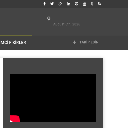
August 6th, 2026
İMCİ FİKİRLER
TAKIP EDIN