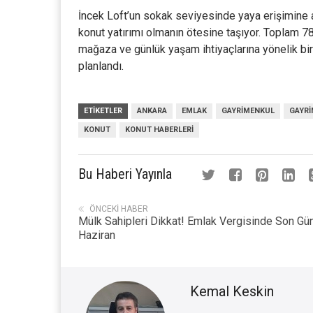
İncek Loft’un sokak seviyesinde yaya erişimine açı
konut yatırımı olmanın ötesine taşıyor. Toplam 78
mağaza ve günlük yaşam ihtiyaçlarına yönelik birç
planlandı.
ETIKETLER
ANKARA
EMLAK
GAYRIMENKUL
GAYRI
KONUT
KONUT HABERLERI
Bu Haberi Yayınla
ÖNCEKI HABER
Mülk Sahipleri Dikkat! Emlak Vergisinde Son Gü
Haziran
Kemal Keskin