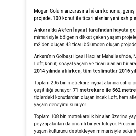
Mogan Gölü manzarasına hâkim konumu, geniş pe
projede, 100 konut ile ticari alanlar yeni sahiple
Ankara’da Akfen İnşaat tarafından hayata geç
mimarisiyle bölgenin dikkat çeken yaşam projele
m2’den oluşan 43 ticari bölümden oluşan projed
Ankara’nın Gölbaşı ilçesi Hacılar Mahallesi’nde
Loft; konut, sosyal yaşam ve ticari alanları bir a
2014 yılında atılırken, tüm teslimatlar 2016 y
Toplam 296 bin metrekare inşaat alanına sahip pro
çeşitliliği sunuyor.
71 metrekare ile 562 metre
tiplerdeki konutlardan oluşan İncek Loft, hem ai
yaşam deneyimi sunuyor.
Toplam 108 bin metrekarelik bir alan üzerine yayı
peyzaj alanları da önemli bir yer tutuyor. Projeni
yaşam kültürünü destekleyen mimarisiyle sakinle