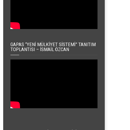
GAPAS “YENI MÜLKIYET SISTEMI” TANITIM
TOPLANTISI – İSMAIL ÖZCAN