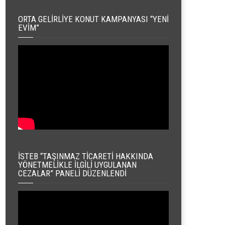
ORTA GELIRLIYE KONUT KAMPANYASI “YENI
EVIM”
İSTEB “TAŞINMAZ TICARETI HAKKINDA
YÖNETMELIKLE İLGILI UYGULANAN
CEZALAR” PANELI DÜZENLENDI