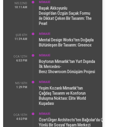
MİMARİ
NIS 22ND
10:11 AM
Başak Akkoyunlu
Design’dan Özgün Saçak Formu
ile Dikkat Çeken Bir Tasarım: The
Pearl
MİMARİ
ŞUB 6TH
11:39 AM
Mental Design Works’ten Doğayla
Bütünleşen Bir Tasarım: Greenox
MİMARİ
OCA 12TH
6:53 PM
Boytorun Mimarlık’tan Yurt Dışında
İlk Mercedes-
Benz Showroom Dönüşüm Projesi
MİMARİ
NIS 16TH
1:29 PM
Yeşim Kozanlı Mimarlık’tan
Çağdaş Tasarım ve Konforun
Buluşma Noktası: Elite World
Kuşadası
MİMARİ
OCA 15TH
4:02 PM
Özer\Ürger Architects’ten Bağcılar’da Çok
Yönlü Bir Sosyal Yaşam Merkezi