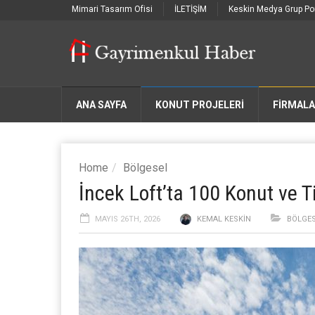
Mimari Tasarım Ofisi
İLETİŞİM
Keskin Medya Grup Por
ANA SAYFA
KONUT PROJELERİ
FIRMAL
Home
Bölgesel
İncek Loft’ta 100 Konut ve Ti
MAYIS 26TH, 2026
KEMAL KESKIN
BÖLGE