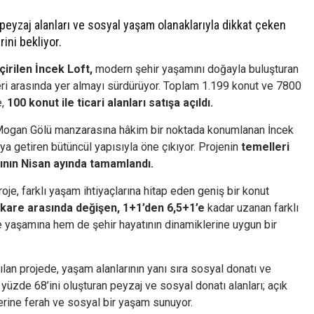
yzaj alanları ve sosyal yaşam olanaklarıyla dikkat çeken
rini bekliyor.
irilen İncek Loft,
modern şehir yaşamını doğayla buluşturan
ri arasında yer almayı sürdürüyor. Toplam 1.199 konut ve 7800
e,
100 konut ile ticari alanları satışa açıldı.
, Mogan Gölü manzarasına hâkim bir noktada konumlanan İncek
raya getiren bütüncül yapısıyla öne çıkıyor. Projenin
temelleri
ılının Nisan ayında tamamlandı.
je, farklı yaşam ihtiyaçlarına hitap eden geniş bir konut
kare arasında değişen, 1+1’den 6,5+1’e
kadar uzanan farklı
le yaşamına hem de şehir hayatının dinamiklerine uygun bir
lan projede, yaşam alanlarının yanı sıra sosyal donatı ve
n yüzde 68’ini oluşturan peyzaj ve sosyal donatı alanları; açık
rine ferah ve sosyal bir yaşam sunuyor.