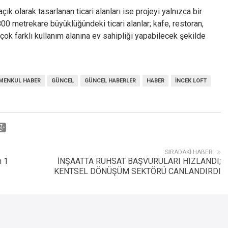
k olarak tasarlanan ticari alanları ise projeyi yalnızca bir
00 metrekare büyüklüğündeki ticari alanlar; kafe, restoran,
ok farklı kullanım alanına ev sahipliği yapabilecek şekilde
MENKUL HABER
GÜNCEL
GÜNCEL HABERLER
HABER
INCEK LOFT
SIRADAKI HABER
n 1
İNŞAATTA RUHSAT BAŞVURULARI HIZLANDI;
KENTSEL DÖNÜŞÜM SEKTÖRÜ CANLANDIRDI