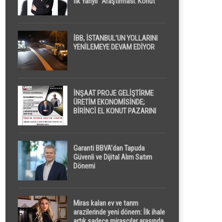
İlk Yarıyıl” Araştırması: Konut
Piyasasında Dengeli Görünüm
Sürerken, İlk El ve İpotekli
Satışlarda Sınırlı Toparlanma
Dikkat Çekti
İBB, İSTANBUL’UN YOLLARINI
YENİLEMEYE DEVAM EDİYOR
İNŞAAT PROJE GELİŞTİRME
ÜRETİM EKONOMİSİNDE;
BİRİNCİ EL KONUT PAZARINI
GPPS PLATFORMU ” PİYASA
GAYRİMENKUL ” İLE
EKRANLARA TAŞIYACAK
Garanti BBVA’dan Tapuda
Güvenli ve Dijital Alım Satım
Dönemi
Miras kalan ev ve tarım
arazilerinde yeni dönem: İlk ihale
artık sadece mirasçılar arasında