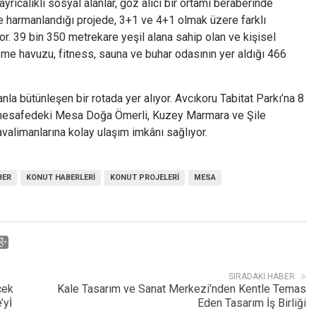
rıcalıklı sosyal alanlar, göz alıcı bir ortamı beraberinde
le harmanlandığı projede, 3+1 ve 4+1 olmak üzere farklı
yor. 39 bin 350 metrekare yeşil alana sahip olan ve kişisel
üzme havuzu, fitness, sauna ve buhar odasının yer aldığı 466
 bütünleşen bir rotada yer alıyor. Avcıkoru Tabitat Parkı’na 8
 mesafedeki Mesa Doğa Ömerli, Kuzey Marmara ve Şile
avalimanlarına kolay ulaşım imkânı sağlıyor.
BER
KONUT HABERLERI
KONUT PROJELERI
MESA
SIRADAKI HABER
cek
Kale Tasarım ve Sanat Merkezi’nden Kentle Temas
’yİ
Eden Tasarım İş Birliği