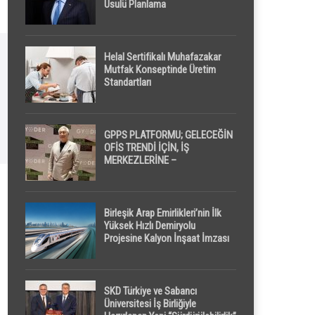
Usulü Planlama
Helal Sertifikalı Muhafazakar
Mutfak Konseptinde Üretim
Standartları
GPPS PLATFORMU; GELECEĞİN
OFİS TRENDİ İÇİN, İŞ
MERKEZLERİNE –
GELİŞTİRİCİLERE ” POD /
KAPSÜL ” UYKU KABİNİ
ÖNERİYOR
Birleşik Arap Emirlikleri’nin İlk
Yüksek Hızlı Demiryolu
Projesine Kalyon İnşaat İmzası
SKD Türkiye ve Sabancı
Üniversitesi İş Birliğiyle