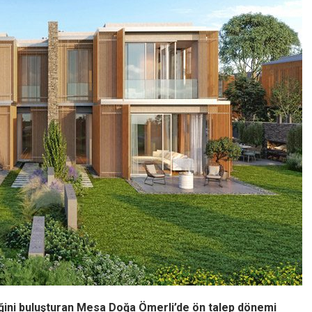
liğini buluşturan Mesa Doğa Ömerli’de ön talep dönemi