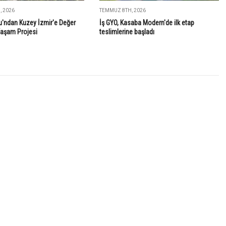
 2026
TEMMUZ 8TH, 2026
'ndan Kuzey İzmir'e Değer
İş GYO, Kasaba Modern'de ilk etap
Yaşam Projesi
teslimlerine başladı