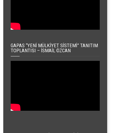
GAPAS “YENI MÜLKIYET SISTEMI” TANITIM
TOPLANTISI – İSMAIL ÖZCAN