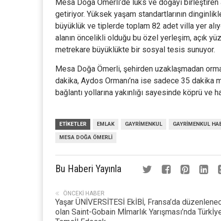
Mesa Doğa Ömerli’de lüks ve doğayı birleştiren ay
getiriyor. Yüksek yaşam standartlarının dinginlik
büyüklük ve tiplerde toplam 82 adet villa yer alı
alanın öncelikli olduğu bu özel yerleşim, açık y
metrekare büyüklükte bir sosyal tesis sunuyor.
Mesa Doğa Ömerli, şehirden uzaklaşmadan ormanla
dakika, Aydos Ormanı’na ise sadece 35 dakika
bağlantı yollarına yakınlığı sayesinde köprü ve h
ETIKETLER
EMLAK
GAYRIMENKUL
GAYRIMENKUL HA
MESA DOĞA ÖMERLI
Bu Haberi Yayınla
ÖNCEKI HABER
Yaşar ÜNİVERSİTESİ EkİBİ, Fransa’da düzenlene
olan Saint-Gobain Mİmarlık Yarışması’nda Türkİye