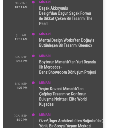
MİMARİ
NIS 22ND
10:11 AM
Başak Akkoyunlu
Design’dan Özgün Saçak Formu
ile Dikkat Çeken Bir Tasarım: The
Pearl
MİMARİ
ŞUB 6TH
11:39 AM
Mental Design Works’ten Doğayla
Bütünleşen Bir Tasarım: Greenox
MİMARİ
OCA 12TH
6:53 PM
Boytorun Mimarlık’tan Yurt Dışında
İlk Mercedes-
Benz Showroom Dönüşüm Projesi
MİMARİ
NIS 16TH
1:29 PM
Yeşim Kozanlı Mimarlık’tan
Çağdaş Tasarım ve Konforun
Buluşma Noktası: Elite World
Kuşadası
MİMARİ
OCA 15TH
4:02 PM
Özer\Ürger Architects’ten Bağcılar’da Çok
Yönlü Bir Sosyal Yaşam Merkezi