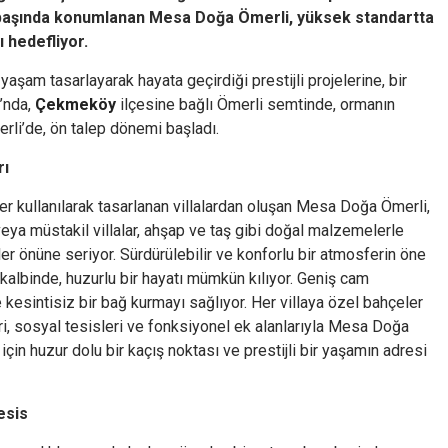
başında konumlanan Mesa Doğa Ömerli, yüksek standartta
 hedefliyor.
 yaşam tasarlayarak hayata geçirdiği prestijli projelerine, bir
ı’nda,
Çekmeköy
ilçesine bağlı Ömerli semtinde, ormanın
li’de, ön talep dönemi başladı.
rı
r kullanılarak tasarlanan villalardan oluşan Mesa Doğa Ömerli,
eya müstakil villalar, ahşap ve taş gibi doğal malzemelerle
ler önüne seriyor. Sürdürülebilir ve konforlu bir atmosferin öne
m kalbinde, huzurlu bir hayatı mümkün kılıyor. Geniş cam
kesintisiz bir bağ kurmayı sağlıyor. Her villaya özel bahçeler
ri, sosyal tesisleri ve fonksiyonel ek alanlarıyla Mesa Doğa
çin huzur dolu bir kaçış noktası ve prestijli bir yaşamın adresi
esis