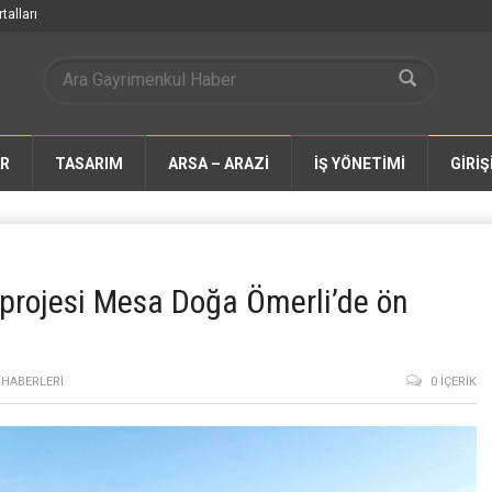
talları
AR
TASARIM
ARSA – ARAZİ
İŞ YÖNETİMİ
GİRİŞ
projesi Mesa Doğa Ömerli’de ön
HABERLERI
0 İÇERIK