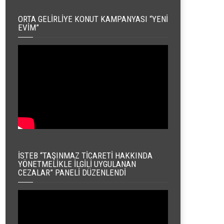
ORTA GELIRLIYE KONUT KAMPANYASI “YENI
EVIM”
İSTEB “TAŞINMAZ TICARETI HAKKINDA
YÖNETMELIKLE İLGILI UYGULANAN
CEZALAR” PANELI DÜZENLENDI