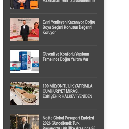
Hazırlanan Yeni “Sürdürülebilirlik”
Tanımı TDK Genel Türkçe
Sözlük’e Girdi
Evini Yenileyen Kazanıyor, Doğru
Boya Seçimi Konutun Değerini
Koruyor
Güvenli ve Konforlu Yapıların
Temelinde Doğru Yalıtım Var
100 MİLYON TL’LİK YATIRIMLA
CUMHURİYET MİRASI,
ESKİŞEHİR HALKEVİ YENİDEN
HAYAT BULUYOR
Notte Global Pasaport Endeksi
2026 Güncellendi: Türk
Pasaportu 199 Ülke Arasında 86.