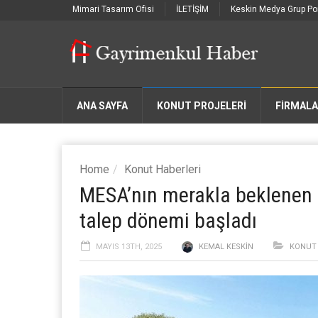
Mimari Tasarım Ofisi
İLETİŞİM
Keskin Medya Grup Por
ANA SAYFA
KONUT PROJELERİ
FIRMAL
Home
Konut Haberleri
MESA’nın merakla beklenen 
talep dönemi başladı
MAYIS 13TH, 2025
KEMAL KESKIN
KONUT 