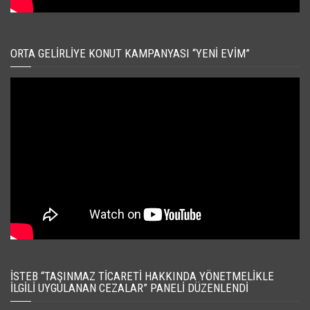
ORTA GELIRLIYE KONUT KAMPANYASI “YENI EVIM”
İSTEB “TAŞINMAZ TICARETI HAKKINDA YÖNETMELIKLE
İLGILI UYGULANAN CEZALAR” PANELI DÜZENLENDI