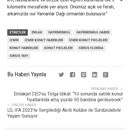
kilometre mesafede yer alıyor. Önümüz açık ve ferah,
arkamızda ise Yamanlar Dağı ormanları bulunuyor”
ETIKETLER
EMLAK
GAYRIMENKUL
GAYRIMENKUL HABER
İZMIR
IZMIR KONUT HABERLERI
IZMIR KONUT PROJELERI
KONUT HABERLERI
KONUT PROJELERI
SIRIUS FLORIDA
SIRIUS YAPI
Bu Haberi Yayınla
SIRADAKI HABER
Emlakjet CEO’su Tolga İdikat: “Yıl sonunda satılık konut
fiyatlarında artış yüzde 50 bandına gerileyecek”
ÖNCEKI HABER
LG, IFA 2023’te Sergilediği Akıllı Kulübe ile Sürdürülebilir
Yaşam Sunuyor