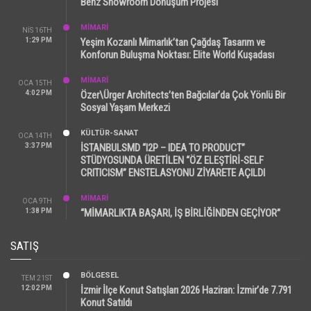
Benz Showroom Dönüşüm Projesi
MİMARİ
NIS 16TH
1:29 PM
Yeşim Kozanlı Mimarlık’tan Çağdaş Tasarım ve
Konforun Buluşma Noktası: Elite World Kuşadası
MİMARİ
OCA 15TH
4:02 PM
Özer\Ürger Architects’ten Bağcılar’da Çok Yönlü Bir
Sosyal Yaşam Merkezi
KÜLTÜR-SANAT
OCA 14TH
3:37 PM
İSTANBULSMD “I2P – IDEA TO PRODUCT”
STÜDYOSUNDA ÜRETİLEN “ÖZ ELEŞTİRİ-SELF
CRITICISM” ENSTELASYONU ZİYARETE AÇILDI
MİMARİ
OCA 9TH
1:38 PM
“MİMARLIKTA BAŞARI, İŞ BİRLİĞİNDEN GEÇİYOR”
SATIŞ
BÖLGESEL
TEM 21ST
12:02 PM
İzmir İlçe Konut Satışları 2026 Haziran: İzmir’de 7.791
Konut Satıldı