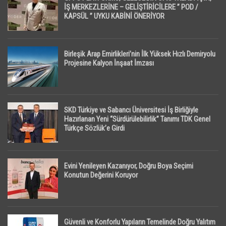
İŞ MERKEZLERİNE – GELİŞTİRİCİLERE ” POD /
KAPSÜL ” UYKU KABİNİ ÖNERİYOR
Birleşik Arap Emirlikleri’nin İlk Yüksek Hızlı Demiryolu
Projesine Kalyon İnşaat İmzası
SKD Türkiye ve Sabancı Üniversitesi İş Birliğiyle
Hazırlanan Yeni “Sürdürülebilirlik” Tanımı TDK Genel
Türkçe Sözlük’e Girdi
Evini Yenileyen Kazanıyor, Doğru Boya Seçimi
Konutun Değerini Koruyor
Güvenli ve Konforlu Yapıların Temelinde Doğru Yalıtım