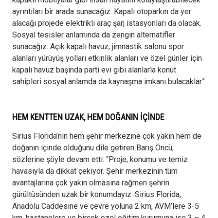
ayrıntıları bir arada sunacağız. Kapalı otoparkın da yer
alacağı projede elektrikli araç şarj istasyonları da olacak.
Sosyal tesisler anlamında da zengin alternatifler
sunacağız. Açık kapalı havuz, jimnastik salonu spor
alanları yürüyüş yolları etkinlik alanları ve özel günler için
kapalı havuz başında parti evi gibi alanlarla konut
sahipleri sosyal anlamda da kaynaşma imkanı bulacaklar”
HEM KENTTEN UZAK, HEM DOĞANIN İÇİNDE
Sirius Florida’nın hem şehir merkezine çok yakın hem de
doğanın içinde olduğunu dile getiren Barış Öncü,
sözlerine şöyle devam etti: “Proje, konumu ve temiz
havasıyla da dikkat çekiyor. Şehir merkezinin tüm
avantajlarına çok yakın olmasına rağmen şehrin
gürültüsünden uzak bir konumdayız. Sirius Florida,
Anadolu Caddesine ve çevre yoluna 2 km, AVM’lere 3-5
km, hastanelere ve birçok özel eğitim kurumuna ise 3 – 4