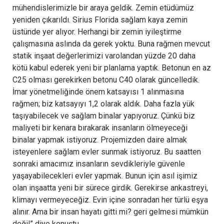
mühendislerimizle bir araya geldik. Zemin etüdümüz
yeniden çıkarıldı. Sirius Florida sağlam kaya zemin
üstünde yer alıyor. Herhangi bir zemin iyileştirme
çalışmasına aslında da gerek yoktu. Buna rağmen mevcut
statik inşaat değerlerimizi varolandan yüzde 20 daha
kötü kabul ederek yeni bir planlama yaptık. Betonun en az
C25 olması gerekirken betonu C40 olarak güncelledik.
İmar yönetmeliğinde önem katsayısı 1 alınmasına
rağmen; biz katsayıyı 1,2 olarak aldık. Daha fazla yük
taşıyabilecek ve sağlam binalar yapıyoruz. Çünkü biz
maliyeti bir kenara bırakarak insanların ölmeyeceği
binalar yapmak istiyoruz. Projemizden daire almak
isteyenlere sağlam evler sunmak istiyoruz. Bu saatten
sonraki amacımız insanların sevdikleriyle güvenle
yaşayabilecekleri evler yapmak. Bunun için asıl işimiz
olan inşaatta yeni bir sürece girdik. Gerekirse ankastreyi,
klimayı vermeyeceğiz. Evin içine sonradan her türlü eşya
alınır. Ama bir insan hayatı gitti mi? geri gelmesi mümkün
değil” diye konuştu.