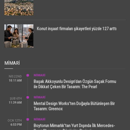
Konut inşaat firmaları şikayetleri yüzde 127 arttı
MIMARI
MİMARİ
NIS 22ND
10:11 AM
Başak Akkoyunlu Design’dan Özgün Saçak Formu
ile Dikkat Çeken Bir Tasarım: The Pearl
MİMARİ
ŞUB 6TH
11:39 AM
Mental Design Works’ten Doğayla Bütünleşen Bir
Tasarım: Greenox
MİMARİ
OCA 12TH
6:53 PM
Boytorun Mimarlık’tan Yurt Dışında İlk Mercedes-