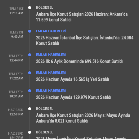
BÖLGESEL
TEM 21ST
11:11 AM
Ankara İlçe Konut Satışları 2026 Haziran: Ankara’da
11.699 konut Satıldı
EMLAK HABERLERI
TEM 21ST
9:40 AM
2026 Haziran İstanbul İlçe Satışları: İstanbul’da 24.084
Konut Satıldı
EMLAK HABERLERI
TEM 17TH
12:44 PM
2026 İlk 6 Aylık Döneminde 699.516 Konut Satıldı
EMLAK HABERLERI
TEM 17TH
11:22 AM
2026 Haziran Ayında 16.565 İş Yeri Satıldı
EMLAK HABERLERI
TEM 17TH
10:31 AM
2026 Haziran Ayında 129.979 Konut Satıldı
BÖLGESEL
HAZ 23RD
12:59 PM
Ankara İlçe Konut Satışları 2026 Mayıs: Mayıs Ayında
Ankara’da 8.021 konut Satıldı
BÖLGESEL
HAZ 23RD
12:17 PM