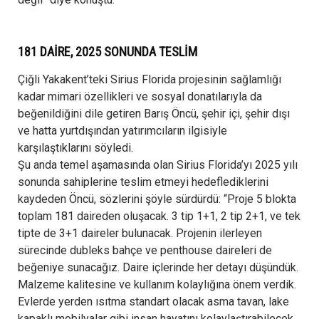
181 DAİRE, 2025 SONUNDA TESLİM
Çiğli Yakakent’teki Sirius Florida projesinin sağlamlığı
kadar mimari özellikleri ve sosyal donatılarıyla da
beğenildiğini dile getiren Barış Öncü, şehir içi, şehir dışı
ve hatta yurtdışından yatırımcıların ilgisiyle
karşılaştıklarını söyledi.
Şu anda temel aşamasında olan Sirius Florida’yı 2025 yılı
sonunda sahiplerine teslim etmeyi hedeflediklerini
kaydeden Öncü, sözlerini şöyle sürdürdü: “Proje 5 blokta
toplam 181 daireden oluşacak. 3 tip 1+1, 2 tip 2+1, ve tek
tipte de 3+1 daireler bulunacak. Projenin ilerleyen
sürecinde dubleks bahçe ve penthouse daireleri de
beğeniye sunacağız. Daire içlerinde her detayı düşündük.
Malzeme kalitesine ve kullanım kolaylığına önem verdik.
Evlerde yerden ısıtma standart olacak asma tavan, lake
kapaklı mobilyalar gibi insan hayatını kolaylaştırabilecek