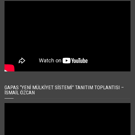
GAPAS “YENI MÜLKIYET SISTEMI” TANITIM TOPLANTISI –
İSMAIL ÖZCAN