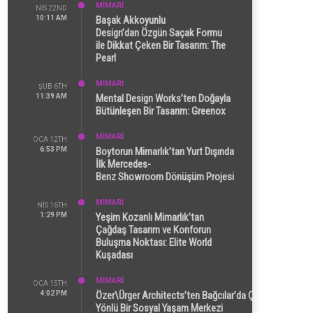
MİMARİ
NIS 22ND
10:11 AM
Başak Akkoyunlu
Design’dan Özgün Saçak Formu
ile Dikkat Çeken Bir Tasarım: The
Pearl
MİMARİ
ŞUB 6TH
11:39 AM
Mental Design Works’ten Doğayla
Bütünleşen Bir Tasarım: Greenox
MİMARİ
OCA 12TH
6:53 PM
Boytorun Mimarlık’tan Yurt Dışında
İlk Mercedes-
Benz Showroom Dönüşüm Projesi
MİMARİ
NIS 16TH
1:29 PM
Yeşim Kozanlı Mimarlık’tan
Çağdaş Tasarım ve Konforun
Buluşma Noktası: Elite World
Kuşadası
MİMARİ
OCA 15TH
4:02 PM
Özer\Ürger Architects’ten Bağcılar’da Çok
Yönlü Bir Sosyal Yaşam Merkezi