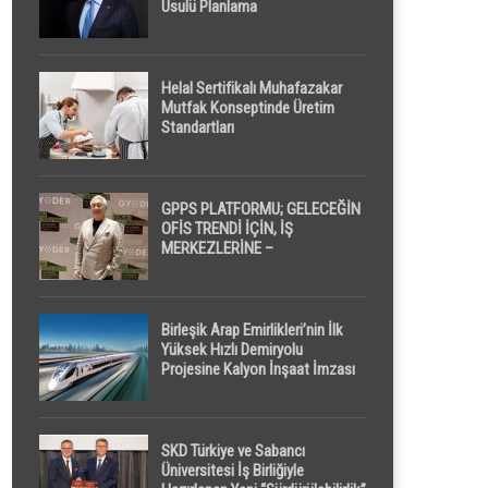
Usulü Planlama
Helal Sertifikalı Muhafazakar
Mutfak Konseptinde Üretim
Standartları
GPPS PLATFORMU; GELECEĞİN
OFİS TRENDİ İÇİN, İŞ
MERKEZLERİNE –
GELİŞTİRİCİLERE ” POD /
KAPSÜL ” UYKU KABİNİ
ÖNERİYOR
Birleşik Arap Emirlikleri’nin İlk
Yüksek Hızlı Demiryolu
Projesine Kalyon İnşaat İmzası
SKD Türkiye ve Sabancı
Üniversitesi İş Birliğiyle