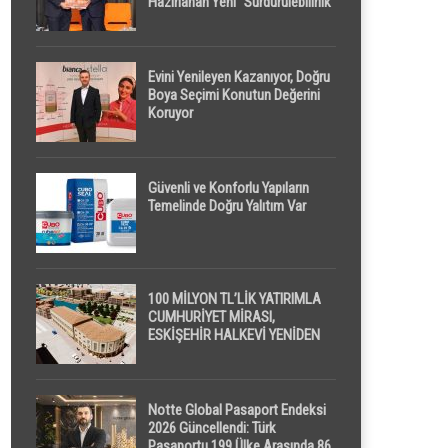
Hazırlanan Yeni “Sürdürülebilirlik”
Tanımı TDK Genel Türkçe
Sözlük’e Girdi
Evini Yenileyen Kazanıyor, Doğru
Boya Seçimi Konutun Değerini
Koruyor
Güvenli ve Konforlu Yapıların
Temelinde Doğru Yalıtım Var
100 MİLYON TL’LİK YATIRIMLA
CUMHURİYET MİRASI,
ESKİŞEHİR HALKEVİ YENİDEN
HAYAT BULUYOR
Notte Global Pasaport Endeksi
2026 Güncellendi: Türk
Pasaportu 199 Ülke Arasında 86.