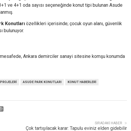
3+1 ve 4+1 oda sayısı seçeneğinde konut tipi bulunan Asude
lanmış.
k Konutları
özellikleri içerisinde; çocuk oyun alanı, güvenlik
ı bulunuyor.
re mesafede, Ankara demirciler sanayi sitesine komşu konumda
PROJELERI
ASUDE PARK KONUTLARI
KONUT HABERLERI
SIRADAKI HABER
Çok tartışılacak karar: Tapulu eviniz elden gidebilir