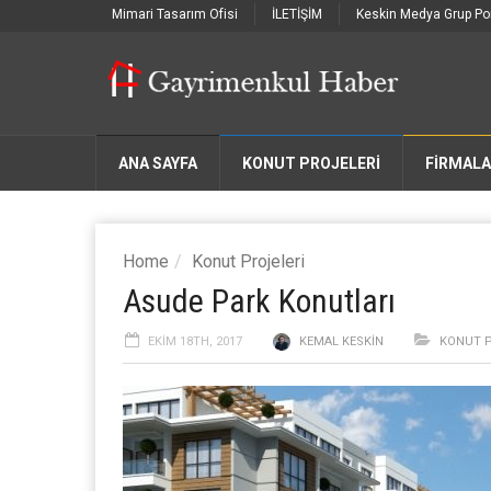
Mimari Tasarım Ofisi
İLETİŞİM
Keskin Medya Grup Por
ANA SAYFA
KONUT PROJELERİ
FIRMAL
Home
Konut Projeleri
Asude Park Konutları
EKIM 18TH, 2017
KEMAL KESKIN
KONUT P