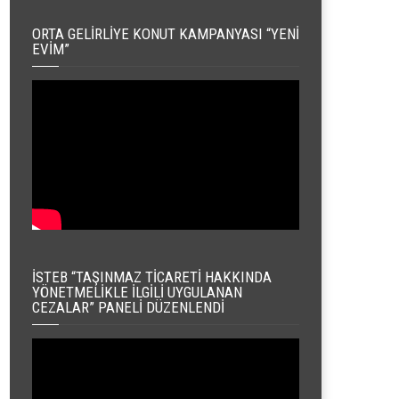
ORTA GELIRLIYE KONUT KAMPANYASI “YENI
EVIM”
İSTEB “TAŞINMAZ TICARETI HAKKINDA
YÖNETMELIKLE İLGILI UYGULANAN
CEZALAR” PANELI DÜZENLENDI