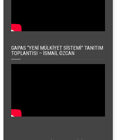
GAPAS “YENI MÜLKIYET SISTEMI” TANITIM
TOPLANTISI – İSMAIL ÖZCAN