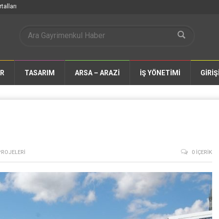
talları
AR
TASARIM
ARSA – ARAZİ
İŞ YÖNETİMİ
GİRİŞ
ROJELERI
0 İÇERIK