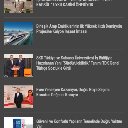
KAPSÜL ” UYKU KABİNİ ÖNERİYOR
Birleşik Arap Emirlikleri’nin İlk Yüksek Hızlı Demiryolu
Projesine Kalyon İnşaat İmzası
SKD Türkiye ve Sabancı Üniversitesi İş Birliğiyle
Hazırlanan Yeni “Sürdürülebilirlik” Tanımı TDK Genel
Türkçe Sözlük’e Girdi
Evini Yenileyen Kazanıyor, Doğru Boya Seçimi
Konutun Değerini Koruyor
Güvenli ve Konforlu Yapıların Temelinde Doğru Yalıtım
Var