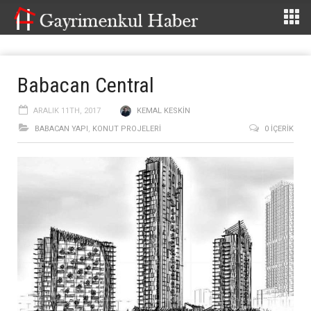
Babacan Central
ARALIK 11TH, 2017
KEMAL KESKIN
BABACAN YAPI
,
KONUT PROJELERI
0 İÇERIK