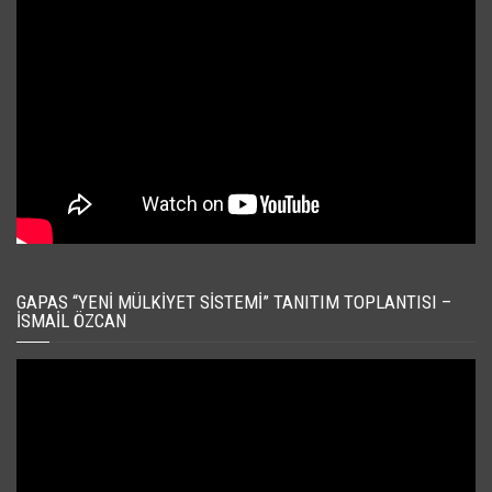
GAPAS “YENI MÜLKIYET SISTEMI” TANITIM TOPLANTISI –
İSMAIL ÖZCAN