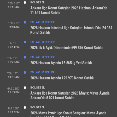
BÖLGESEL
TEM 21ST
11:11 AM
Ankara İlçe Konut Satışları 2026 Haziran: Ankara’da
11.699 konut Satıldı
EMLAK HABERLERI
TEM 21ST
9:40 AM
2026 Haziran İstanbul İlçe Satışları: İstanbul’da 24.084
Konut Satıldı
EMLAK HABERLERI
TEM 17TH
12:44 PM
2026 İlk 6 Aylık Döneminde 699.516 Konut Satıldı
EMLAK HABERLERI
TEM 17TH
11:22 AM
2026 Haziran Ayında 16.565 İş Yeri Satıldı
EMLAK HABERLERI
TEM 17TH
10:31 AM
2026 Haziran Ayında 129.979 Konut Satıldı
BÖLGESEL
HAZ 23RD
12:59 PM
Ankara İlçe Konut Satışları 2026 Mayıs: Mayıs Ayında
Ankara’da 8.021 konut Satıldı
BÖLGESEL
HAZ 23RD
12:17 PM
2026 Mayıs İzmir İlçe Konut Satışları: Mayıs Ayında