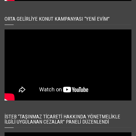
ORTA GELIRLIYE KONUT KAMPANYASI “YENI EVIM”
İSTEB “TAŞINMAZ TICARETI HAKKINDA YÖNETMELIKLE
İLGILI UYGULANAN CEZALAR” PANELI DÜZENLENDI