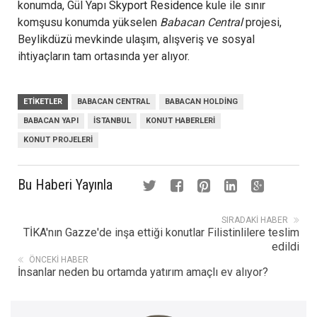
konumda, Gül Yapı
Skyport Residence
kule ile sınır
komşusu konumda yükselen
Babacan Central
projesi,
Beylikdüzü mevkinde ulaşım, alışveriş ve sosyal
ihtiyaçların tam ortasında yer alıyor.
ETIKETLER
BABACAN CENTRAL
BABACAN HOLDING
BABACAN YAPI
İSTANBUL
KONUT HABERLERI
KONUT PROJELERI
Bu Haberi Yayınla
SIRADAKI HABER
TİKA'nın Gazze'de inşa ettiği konutlar Filistinlilere teslim
edildi
ÖNCEKI HABER
İnsanlar neden bu ortamda yatırım amaçlı ev alıyor?