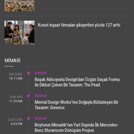
Konut inşaat firmaları şikayetleri yüzde 127 arttı
MIMARI
MİMARİ
NIS 22ND
10:11 AM
Başak Akkoyunlu Design’dan Özgün Saçak Formu
ile Dikkat Çeken Bir Tasarım: The Pearl
MİMARİ
ŞUB 6TH
11:39 AM
Mental Design Works’ten Doğayla Bütünleşen Bir
Tasarım: Greenox
MİMARİ
OCA 12TH
6:53 PM
Boytorun Mimarlık’tan Yurt Dışında İlk Mercedes-
Benz Showroom Dönüşüm Projesi