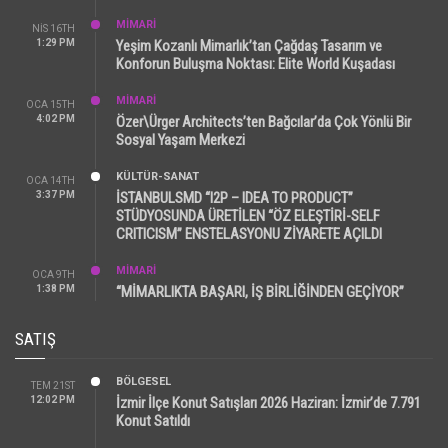
MİMARİ
NIS 16TH
1:29 PM
Yeşim Kozanlı Mimarlık’tan Çağdaş Tasarım ve
Konforun Buluşma Noktası: Elite World Kuşadası
MİMARİ
OCA 15TH
4:02 PM
Özer\Ürger Architects’ten Bağcılar’da Çok Yönlü Bir
Sosyal Yaşam Merkezi
KÜLTÜR-SANAT
OCA 14TH
3:37 PM
İSTANBULSMD “I2P – IDEA TO PRODUCT”
STÜDYOSUNDA ÜRETİLEN “ÖZ ELEŞTİRİ-SELF
CRITICISM” ENSTELASYONU ZİYARETE AÇILDI
MİMARİ
OCA 9TH
1:38 PM
“MİMARLIKTA BAŞARI, İŞ BİRLİĞİNDEN GEÇİYOR”
SATIŞ
BÖLGESEL
TEM 21ST
12:02 PM
İzmir İlçe Konut Satışları 2026 Haziran: İzmir’de 7.791
Konut Satıldı