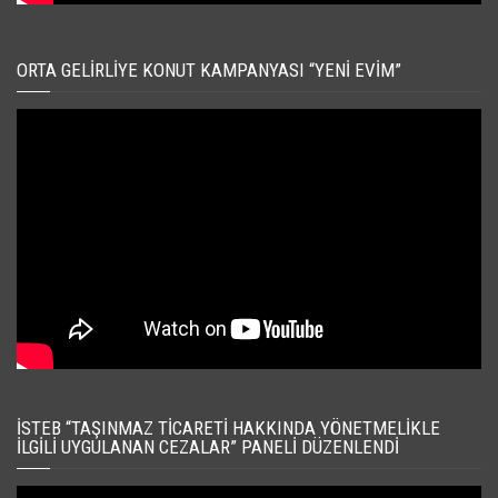
ORTA GELIRLIYE KONUT KAMPANYASI “YENI EVIM”
İSTEB “TAŞINMAZ TICARETI HAKKINDA YÖNETMELIKLE
İLGILI UYGULANAN CEZALAR” PANELI DÜZENLENDI