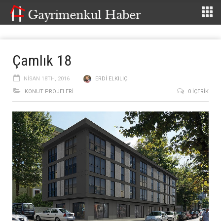
Çamlık 18
NISAN 18TH, 2016
ERDI ELKILIÇ
KONUT PROJELERI
0 İÇERIK