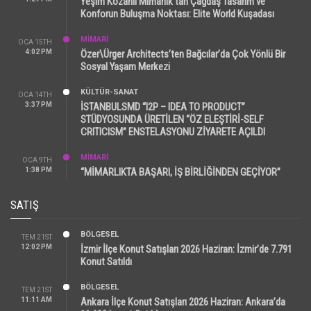
Yeşim Kozanlı Mimarlık’tan Çağdaş Tasarım ve
Konforun Buluşma Noktası: Elite World Kuşadası
MİMARİ
OCA 15TH
4:02 PM
Özer\Ürger Architects’ten Bağcılar’da Çok Yönlü Bir
Sosyal Yaşam Merkezi
KÜLTÜR-SANAT
OCA 14TH
3:37 PM
İSTANBULSMD “I2P – IDEA TO PRODUCT”
STÜDYOSUNDA ÜRETİLEN “ÖZ ELEŞTİRİ-SELF
CRITICISM” ENSTELASYONU ZİYARETE AÇILDI
MİMARİ
OCA 9TH
1:38 PM
“MİMARLIKTA BAŞARI, İŞ BİRLİĞİNDEN GEÇİYOR”
SATIŞ
BÖLGESEL
TEM 21ST
12:02 PM
İzmir İlçe Konut Satışları 2026 Haziran: İzmir’de 7.791
Konut Satıldı
BÖLGESEL
TEM 21ST
11:11 AM
Ankara İlçe Konut Satışları 2026 Haziran: Ankara’da