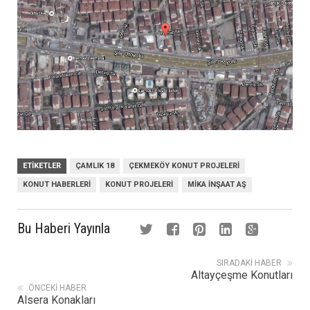
ETIKETLER
ÇAMLIK 18
ÇEKMEKÖY KONUT PROJELERI
KONUT HABERLERI
KONUT PROJELERI
MIKA İNŞAAT AŞ
Bu Haberi Yayınla
SIRADAKI HABER
Altayçeşme Konutları
ÖNCEKI HABER
Alsera Konakları