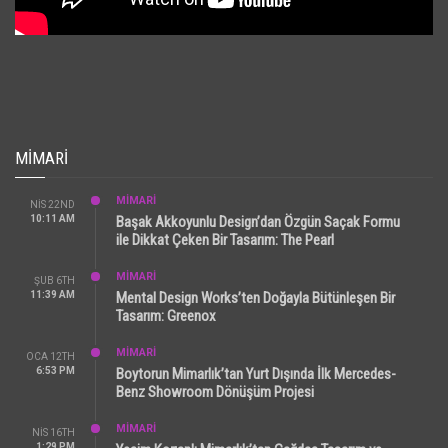
MIMARI
MİMARİ
NIS 22ND
10:11 AM
Başak Akkoyunlu Design’dan Özgün Saçak Formu
ile Dikkat Çeken Bir Tasarım: The Pearl
MİMARİ
ŞUB 6TH
11:39 AM
Mental Design Works’ten Doğayla Bütünleşen Bir
Tasarım: Greenox
MİMARİ
OCA 12TH
6:53 PM
Boytorun Mimarlık’tan Yurt Dışında İlk Mercedes-
Benz Showroom Dönüşüm Projesi
MİMARİ
NIS 16TH
1:29 PM