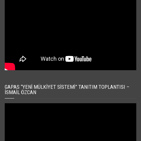
GAPAS “YENI MÜLKIYET SISTEMI” TANITIM TOPLANTISI –
İSMAIL ÖZCAN