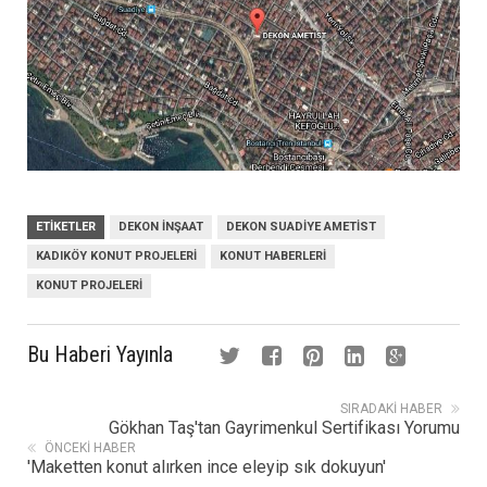
ETIKETLER
DEKON İNŞAAT
DEKON SUADIYE AMETIST
KADIKÖY KONUT PROJELERI
KONUT HABERLERI
KONUT PROJELERI
Bu Haberi Yayınla
SIRADAKI HABER
Gökhan Taş'tan Gayrimenkul Sertifikası Yorumu
ÖNCEKI HABER
'Maketten konut alırken ince eleyip sık dokuyun'