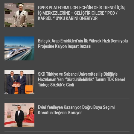
GPPS PLATFORMU; GELECEĞİN OFİS TRENDİ İÇİN,
İŞ MERKEZLERİNE – GELİŞTİRİCİLERE ” POD /
KAPSÜL ” UYKU KABİNİ ÖNERİYOR
Birleşik Arap Emirlikleri’nin İlk Yüksek Hızlı Demiryolu
Projesine Kalyon İnşaat İmzası
SKD Türkiye ve Sabancı Üniversitesi İş Birliğiyle
Hazırlanan Yeni “Sürdürülebilirlik” Tanımı TDK Genel
Türkçe Sözlük’e Girdi
Evini Yenileyen Kazanıyor, Doğru Boya Seçimi
Konutun Değerini Koruyor