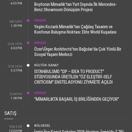
6:53 PM
Boytorun Mimarlık’tan Yurt Dışında İlk Mercedes-
Benz Showroom Dönüşüm Projesi
MİMARİ
NIS 16TH
1:29 PM
Yeşim Kozanlı Mimarlık’tan Çağdaş Tasarım ve
Konforun Buluşma Noktası: Elite World Kuşadası
MİMARİ
OCA 15TH
4:02 PM
Özer\Ürger Architects’ten Bağcılar’da Çok Yönlü Bir
Sosyal Yaşam Merkezi
KÜLTÜR-SANAT
OCA 14TH
3:37 PM
İSTANBULSMD “I2P – IDEA TO PRODUCT”
STÜDYOSUNDA ÜRETİLEN “ÖZ ELEŞTİRİ-SELF
CRITICISM” ENSTELASYONU ZİYARETE AÇILDI
MİMARİ
OCA 9TH
1:38 PM
“MİMARLIKTA BAŞARI, İŞ BİRLİĞİNDEN GEÇİYOR”
SATIŞ
BÖLGESEL
TEM 21ST
12:02 PM