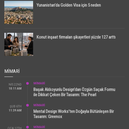
Yunanistan’da Golden Visa için 5 neden
Konut inşaat firmaları şikayetleri yüzde 127 arttı
MIMARI
MİMARİ
NIS 22ND
10:11 AM
Başak Akkoyunlu Design’dan Özgün Saçak Formu
ile Dikkat Çeken Bir Tasarım: The Pearl
MİMARİ
ŞUB 6TH
11:39 AM
Mental Design Works’ten Doğayla Bütünleşen Bir
Tasarım: Greenox
MİMARİ
OCA 12TH