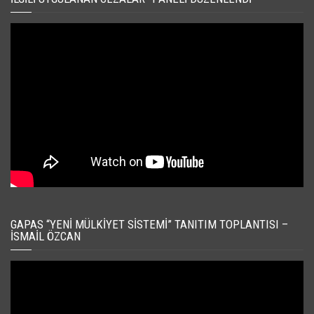
GAPAS “YENI MÜLKIYET SISTEMI” TANITIM TOPLANTISI –
İSMAIL ÖZCAN