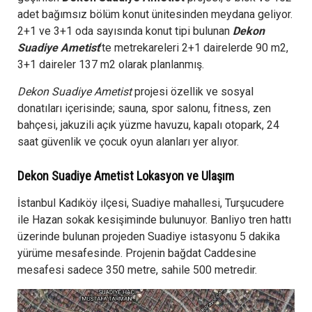
adet bağımsız bölüm konut ünitesinden meydana geliyor.
2+1 ve 3+1 oda sayısında konut tipi bulunan
Dekon
Suadiye Ametist
‘te metrekareleri 2+1 dairelerde 90 m2,
3+1 daireler 137 m2 olarak planlanmış.
Dekon Suadiye Ametist
projesi özellik ve sosyal
donatıları içerisinde; sauna, spor salonu, fitness, zen
bahçesi, jakuzili açık yüzme havuzu, kapalı otopark, 24
saat güvenlik ve çocuk oyun alanları yer alıyor.
Dekon Suadiye Ametist Lokasyon ve Ulaşım
İstanbul Kadıköy ilçesi, Suadiye mahallesi, Turşucudere
ile Hazan sokak kesişiminde bulunuyor. Banliyo tren hattı
üzerinde bulunan projeden Suadiye istasyonu 5 dakika
yürüme mesafesinde. Projenin bağdat Caddesine
mesafesi sadece 350 metre, sahile 500 metredir.