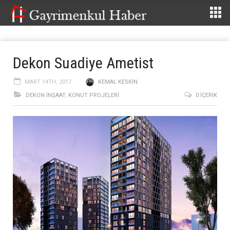
Dekon Suadiye Ametist
MART 14TH, 2017
KEMAL KESKIN
DEKON İNŞAAT
,
KONUT PROJELERI
0 İÇERIK