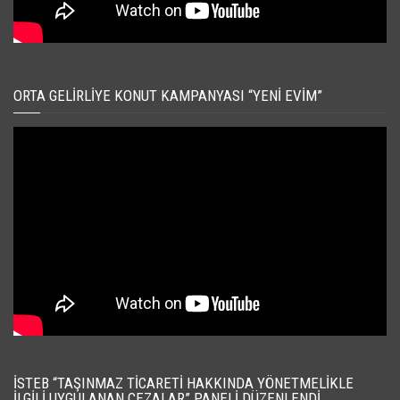
ORTA GELIRLIYE KONUT KAMPANYASI “YENI EVIM”
İSTEB “TAŞINMAZ TICARETI HAKKINDA YÖNETMELIKLE
İLGILI UYGULANAN CEZALAR” PANELI DÜZENLENDI