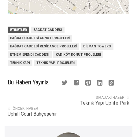
ETIKETLER
BAĞDAT CADDESI
BAĞDAT CADDESI KONUT PROJELERI
BAĞDAT CADDESI RESIDANCE PROJELERI
DILMAN TOWERS
ETHEM EFENDI CADDESI
KADIKÖY KONUT PROJELERI
TEKNIK YAPI
TEKNIK YAPI PROJELERI
Bu Haberi Yayınla
SIRADAKI HABER
Teknik Yapı Uplife Park
ÖNCEKI HABER
Uphill Court Bahçeşehir