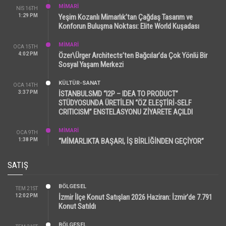
MİMARİ
NIS 16TH
1:29 PM
Yeşim Kozanlı Mimarlık’tan Çağdaş Tasarım ve
Konforun Buluşma Noktası: Elite World Kuşadası
MİMARİ
OCA 15TH
4:02 PM
Özer\Ürger Architects’ten Bağcılar’da Çok Yönlü Bir
Sosyal Yaşam Merkezi
KÜLTÜR-SANAT
OCA 14TH
3:37 PM
İSTANBULSMD “I2P – IDEA TO PRODUCT”
STÜDYOSUNDA ÜRETİLEN “ÖZ ELEŞTİRİ-SELF
CRITICISM” ENSTELASYONU ZİYARETE AÇILDI
MİMARİ
OCA 9TH
1:38 PM
“MİMARLIKTA BAŞARI, İŞ BİRLİĞİNDEN GEÇİYOR”
SATIŞ
BÖLGESEL
TEM 21ST
12:02 PM
İzmir İlçe Konut Satışları 2026 Haziran: İzmir’de 7.791
Konut Satıldı
BÖLGESEL