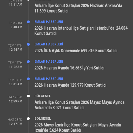
TEM 21ST
11:11 AM
Ankara İlçe Konut Satışları 2026 Haziran: Ankara’da
11.699 konut Satıldı
EMLAK HABERLERI
TEM 21ST
9:40 AM
2026 Haziran İstanbul İlçe Satışları: İstanbul’da 24.084
Konut Satıldı
EMLAK HABERLERI
TEM 17TH
12:44 PM
2026 İlk 6 Aylık Döneminde 699.516 Konut Satıldı
EMLAK HABERLERI
TEM 17TH
11:22 AM
2026 Haziran Ayında 16.565 İş Yeri Satıldı
EMLAK HABERLERI
TEM 17TH
10:31 AM
2026 Haziran Ayında 129.979 Konut Satıldı
BÖLGESEL
HAZ 23RD
12:59 PM
Ankara İlçe Konut Satışları 2026 Mayıs: Mayıs Ayında
Ankara’da 8.021 konut Satıldı
BÖLGESEL
HAZ 23RD
12:17 PM
2026 Mayıs İzmir İlçe Konut Satışları: Mayıs Ayında
İzmir’de 5.624 Konut Satıldı