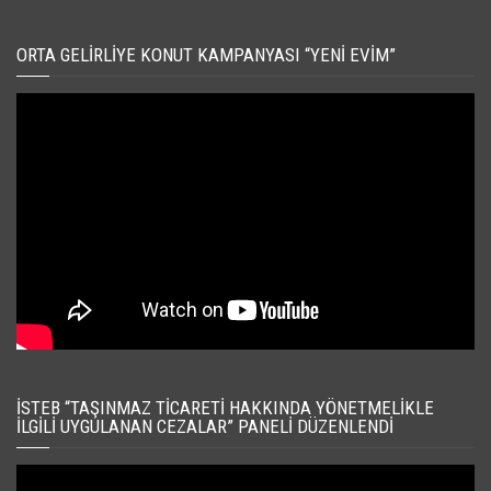
ORTA GELIRLIYE KONUT KAMPANYASI “YENI EVIM”
İSTEB “TAŞINMAZ TICARETI HAKKINDA YÖNETMELIKLE
İLGILI UYGULANAN CEZALAR” PANELI DÜZENLENDI