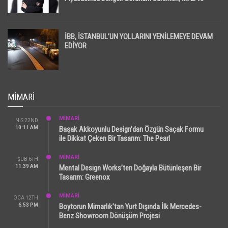
İpotekli Satışlarda Sınırlı Toparlanma Dikkat Çekti
İBB, İSTANBUL’UN YOLLARINI YENİLEMEYE DEVAM
EDİYOR
MIMARI
MİMARİ
NIS 22ND
10:11 AM
Başak Akkoyunlu Design’dan Özgün Saçak Formu
ile Dikkat Çeken Bir Tasarım: The Pearl
MİMARİ
ŞUB 6TH
11:39 AM
Mental Design Works’ten Doğayla Bütünleşen Bir
Tasarım: Greenox
MİMARİ
OCA 12TH
6:53 PM
Boytorun Mimarlık’tan Yurt Dışında İlk Mercedes-
Benz Showroom Dönüşüm Projesi