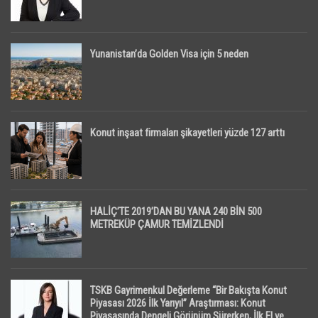
Yunanistan’da Golden Visa için 5 neden
Konut inşaat firmaları şikayetleri yüzde 127 arttı
HALİÇ’TE 2019’DAN BU YANA 240 BİN 500
METREKÜP ÇAMUR TEMİZLENDİ
TSKB Gayrimenkul Değerleme “Bir Bakışta Konut
Piyasası 2026 İlk Yarıyıl” Araştırması: Konut
Piyasasında Dengeli Görünüm Sürerken, İlk El ve