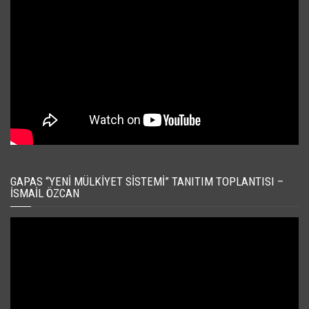
GAPAS “YENI MÜLKIYET SISTEMI” TANITIM TOPLANTISI –
İSMAIL ÖZCAN