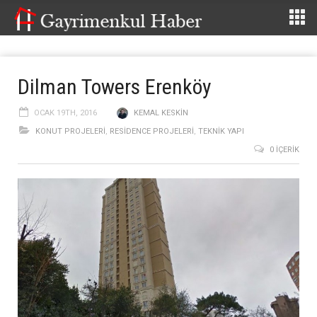
Dilman Towers Erenköy
OCAK 19TH, 2016
KEMAL KESKIN
KONUT PROJELERI
,
RESIDENCE PROJELERI
,
TEKNIK YAPI
0 İÇERIK