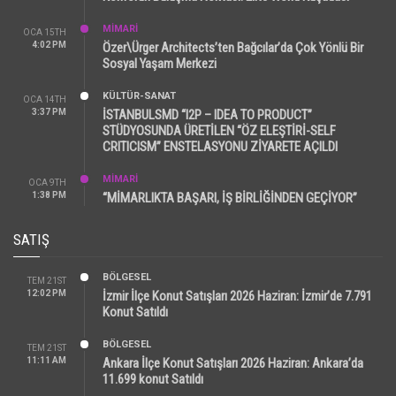
MİMARİ
OCA 15TH
4:02 PM
Özer\Ürger Architects’ten Bağcılar’da Çok Yönlü Bir
Sosyal Yaşam Merkezi
KÜLTÜR-SANAT
OCA 14TH
3:37 PM
İSTANBULSMD “I2P – IDEA TO PRODUCT”
STÜDYOSUNDA ÜRETİLEN “ÖZ ELEŞTİRİ-SELF
CRITICISM” ENSTELASYONU ZİYARETE AÇILDI
MİMARİ
OCA 9TH
1:38 PM
“MİMARLIKTA BAŞARI, İŞ BİRLİĞİNDEN GEÇİYOR”
SATIŞ
BÖLGESEL
TEM 21ST
12:02 PM
İzmir İlçe Konut Satışları 2026 Haziran: İzmir’de 7.791
Konut Satıldı
BÖLGESEL
TEM 21ST
11:11 AM
Ankara İlçe Konut Satışları 2026 Haziran: Ankara’da
11.699 konut Satıldı