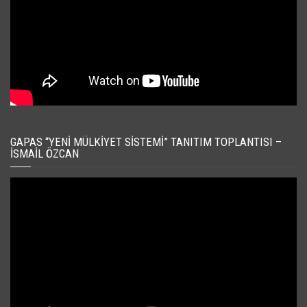
GAPAS “YENI MÜLKIYET SISTEMI” TANITIM TOPLANTISI –
İSMAIL ÖZCAN