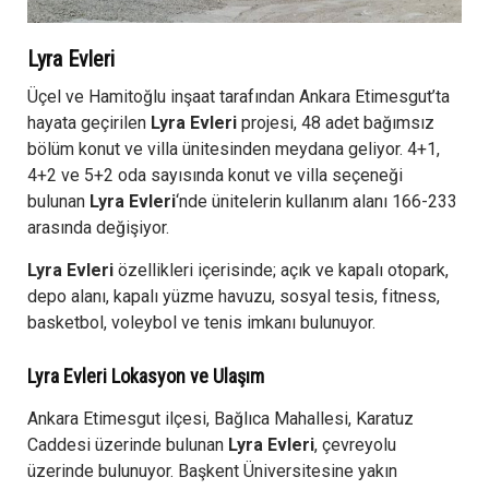
Lyra Evleri
Üçel ve Hamitoğlu inşaat tarafından Ankara Etimesgut’ta
hayata geçirilen
Lyra Evleri
projesi, 48 adet bağımsız
bölüm konut ve villa ünitesinden meydana geliyor. 4+1,
4+2 ve 5+2 oda sayısında konut ve villa seçeneği
bulunan
Lyra Evleri
‘nde ünitelerin kullanım alanı 166-233
arasında değişiyor.
Lyra Evleri
özellikleri içerisinde; açık ve kapalı otopark,
depo alanı, kapalı yüzme havuzu, sosyal tesis, fitness,
basketbol, voleybol ve tenis imkanı bulunuyor.
Lyra Evleri Lokasyon ve Ulaşım
Ankara Etimesgut ilçesi, Bağlıca Mahallesi, Karatuz
Caddesi üzerinde bulunan
Lyra Evleri
, çevreyolu
üzerinde bulunuyor. Başkent Üniversitesine yakın