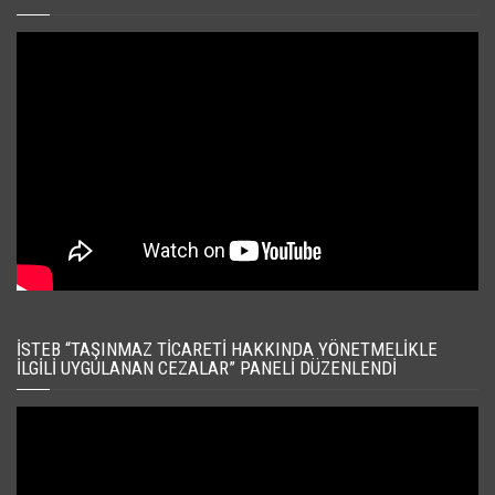
İSTEB “TAŞINMAZ TICARETI HAKKINDA YÖNETMELIKLE
İLGILI UYGULANAN CEZALAR” PANELI DÜZENLENDI