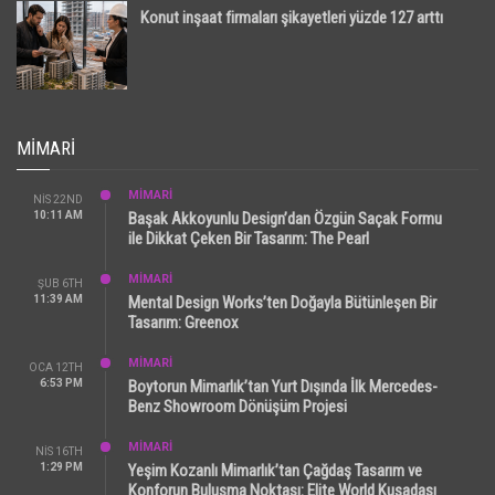
Konut inşaat firmaları şikayetleri yüzde 127 arttı
MIMARI
MİMARİ
NIS 22ND
10:11 AM
Başak Akkoyunlu Design’dan Özgün Saçak Formu
ile Dikkat Çeken Bir Tasarım: The Pearl
MİMARİ
ŞUB 6TH
11:39 AM
Mental Design Works’ten Doğayla Bütünleşen Bir
Tasarım: Greenox
MİMARİ
OCA 12TH
6:53 PM
Boytorun Mimarlık’tan Yurt Dışında İlk Mercedes-
Benz Showroom Dönüşüm Projesi
MİMARİ
NIS 16TH
1:29 PM
Yeşim Kozanlı Mimarlık’tan Çağdaş Tasarım ve
Konforun Buluşma Noktası: Elite World Kuşadası