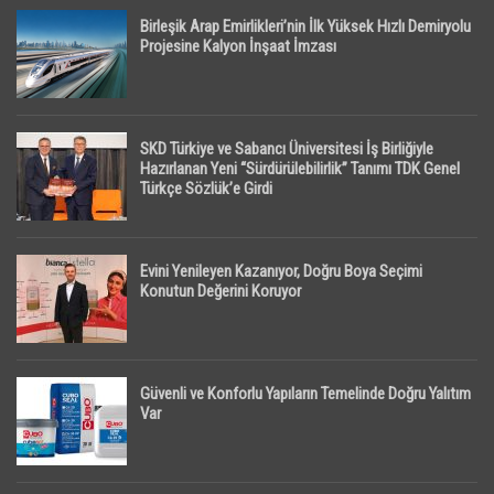
Birleşik Arap Emirlikleri’nin İlk Yüksek Hızlı Demiryolu
Projesine Kalyon İnşaat İmzası
SKD Türkiye ve Sabancı Üniversitesi İş Birliğiyle
Hazırlanan Yeni “Sürdürülebilirlik” Tanımı TDK Genel
Türkçe Sözlük’e Girdi
Evini Yenileyen Kazanıyor, Doğru Boya Seçimi
Konutun Değerini Koruyor
Güvenli ve Konforlu Yapıların Temelinde Doğru Yalıtım
Var