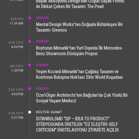
Başak Akkoyunlu Design’dan Özgün Saçak Formu
ile Dikkat Çeken Bir Tasarım: The Pearl
MİMARİ
ŞUB 6TH
11:39 AM
Mental Design Works’ten Doğayla Bütünleşen Bir
Tasarım: Greenox
MİMARİ
OCA 12TH
6:53 PM
Boytorun Mimarlık’tan Yurt Dışında İlk Mercedes-
Benz Showroom Dönüşüm Projesi
MİMARİ
NIS 16TH
1:29 PM
Yeşim Kozanlı Mimarlık’tan Çağdaş Tasarım ve
Konforun Buluşma Noktası: Elite World Kuşadası
MİMARİ
OCA 15TH
4:02 PM
Özer\Ürger Architects’ten Bağcılar’da Çok Yönlü Bir
Sosyal Yaşam Merkezi
KÜLTÜR-SANAT
OCA 14TH
3:37 PM
İSTANBULSMD “I2P – IDEA TO PRODUCT”
STÜDYOSUNDA ÜRETİLEN “ÖZ ELEŞTİRİ-SELF
CRITICISM” ENSTELASYONU ZİYARETE AÇILDI