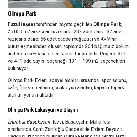
Olimpa Park
Fuzul İnşaat
tarafından hayata geçirilen
Olimpa Park
;
25.000 m2 arsa alanı üzerinde, 232 adet daire, 32 adet
rezidans daire, 55 adet cadde mağazası ve AVM’nin
bütünleşmesinden oluşan, toplamda 264 bağımsız bölüm
üniteden meydana gelen karma bir projedir. Projede 3+1
ve 4+1 oda sayısı seçeneği, 131 – 199 m2 seçenekleri
bulunuyor.
Olimpa Park Evleri, sosyal alanları arasında spor salonu,
cafe, fitness salonu, çocuk oyun alanları, kapalı otopark
alanları yer almaktadır.
Olimpa Park Lokasyon ve Ulaşım
İstanbul Başakşehir
İlçesi, Başakşehir Mahallesi
sınırlarında, Cahit Zarifoğlu Caddesi ile Erdem Beyazıt
Caddesi üzerinde bulunan
Olimpa Park
M3 Metro Hattı