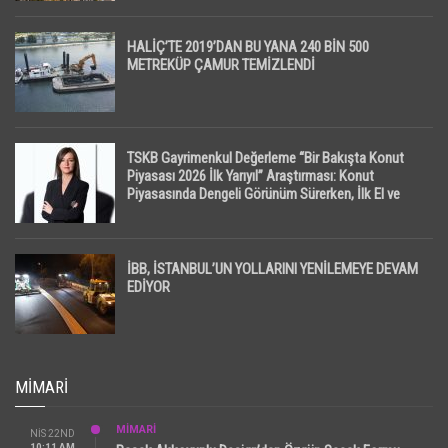
HALİÇ’TE 2019’DAN BU YANA 240 BİN 500
METREKÜP ÇAMUR TEMİZLENDİ
TSKB Gayrimenkul Değerleme “Bir Bakışta Konut
Piyasası 2026 İlk Yarıyıl” Araştırması: Konut
Piyasasında Dengeli Görünüm Sürerken, İlk El ve
İpotekli Satışlarda Sınırlı Toparlanma Dikkat Çekti
İBB, İSTANBUL’UN YOLLARINI YENİLEMEYE DEVAM
EDİYOR
MIMARI
MİMARİ
NIS 22ND
10:11 AM