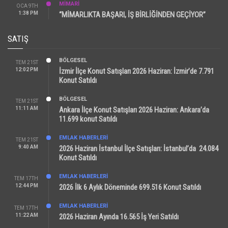
MİMARİ
OCA 9TH
1:38 PM
“MİMARLIKTA BAŞARI, İŞ BİRLİĞİNDEN GEÇİYOR”
SATIŞ
BÖLGESEL
TEM 21ST
12:02 PM
İzmir İlçe Konut Satışları 2026 Haziran: İzmir’de 7.791
Konut Satıldı
BÖLGESEL
TEM 21ST
11:11 AM
Ankara İlçe Konut Satışları 2026 Haziran: Ankara’da
11.699 konut Satıldı
EMLAK HABERLERI
TEM 21ST
9:40 AM
2026 Haziran İstanbul İlçe Satışları: İstanbul’da 24.084
Konut Satıldı
EMLAK HABERLERI
TEM 17TH
12:44 PM
2026 İlk 6 Aylık Döneminde 699.516 Konut Satıldı
EMLAK HABERLERI
TEM 17TH
11:22 AM
2026 Haziran Ayında 16.565 İş Yeri Satıldı