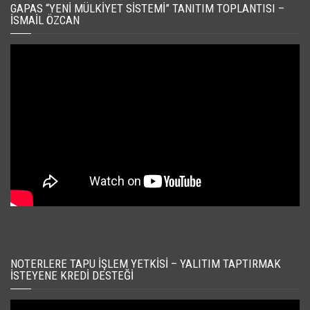
GAPAS “YENI MÜLKIYET SISTEMI” TANITIM TOPLANTISI –
İSMAIL ÖZCAN
NOTERLERE TAPU İŞLEM YETKISI – YALITIM TAPTIRMAK
İSTEYENE KREDI DESTEĞI