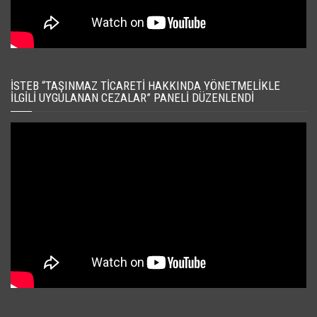
İSTEB “TAŞINMAZ TICARETI HAKKINDA YÖNETMELIKLE
İLGILI UYGULANAN CEZALAR” PANELI DÜZENLENDI