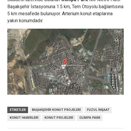
Başakşehir İstasyonuna 1.5 km, Tem Otoyolu bağlantısına
5 km mesafede bulunuyor.
Arterium
konut etaplarına
yakın konumdadır.
ETIKETLER
BAŞAKŞEHIR KONUT PROJELERI
FUZUL İNŞAAT
KONUT HABERLERI
KONUT PROJELERI
OLIMPA PARK