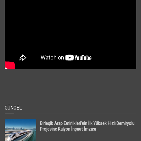
GÜNCEL
Birleşik Arap Emirlikleri’nin İlk Yüksek Hızlı Demiryolu
Projesine Kalyon İnşaat İmzası