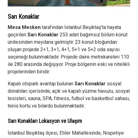
Sarı Konaklar
Mesa Mesken
tarafından İstanbul Beşiktaş’ta hayata
geçirilen
Sarı Konaklar
253 adet bağımsız bölüm konut
ünitesinden meydana gelmiştir. 23 konut bloğundan
oluşan projede 2+1, 3+1, 4+1, 5+1 ve 5+2 oda sayısı
seçeneği bulunmaktadır. Projede daire metrekareleri 110
ile 280 arasında değişiyor. Proje bölgenin eski ve nitelikli
projelerinden biridir.
Kapalı otopark avantajı bulunan
Sarı Konaklar
sosyal
donatıları içerisinde; açık ve kapalı yüzme havuzu, sosyal
tesisleri, sauna, SPA, fitness, futbol ve basketbol sahası,
tenis kortu ve bilardo bulunmaktadır.
Sarı Konakları Lokasyon ve Ulaşım
İstanbul Beşiktaş ilçesi, Etiler Mahallesinde, Nispetiye