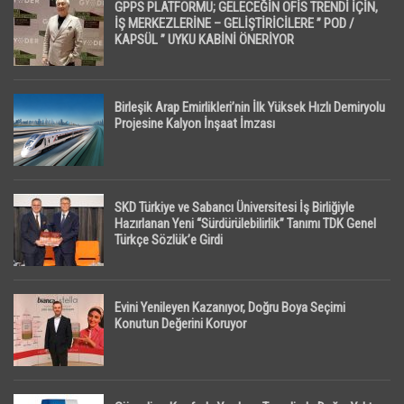
GPPS PLATFORMU; GELECEĞİN OFİS TRENDİ İÇİN,
İŞ MERKEZLERİNE – GELİŞTİRİCİLERE ” POD /
KAPSÜL ” UYKU KABİNİ ÖNERİYOR
Birleşik Arap Emirlikleri’nin İlk Yüksek Hızlı Demiryolu
Projesine Kalyon İnşaat İmzası
SKD Türkiye ve Sabancı Üniversitesi İş Birliğiyle
Hazırlanan Yeni “Sürdürülebilirlik” Tanımı TDK Genel
Türkçe Sözlük’e Girdi
Evini Yenileyen Kazanıyor, Doğru Boya Seçimi
Konutun Değerini Koruyor