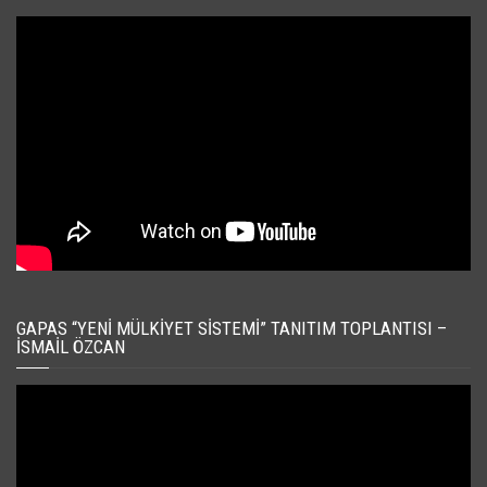
GAPAS “YENI MÜLKIYET SISTEMI” TANITIM TOPLANTISI –
İSMAIL ÖZCAN