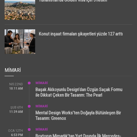
Yunanistan’da Golden Visa için 5 neden
Konut inşaat firmaları şikayetleri yüzde 127 arttı
MIMARI
MİMARİ
NIS 22ND
10:11 AM
Başak Akkoyunlu Design’dan Özgün Saçak Formu
ile Dikkat Çeken Bir Tasarım: The Pearl
MİMARİ
ŞUB 6TH
11:39 AM
Mental Design Works’ten Doğayla Bütünleşen Bir
Tasarım: Greenox
MİMARİ
OCA 12TH
6:53 PM
Boytorun Mimarlık’tan Yurt Dışında İlk Mercedes-