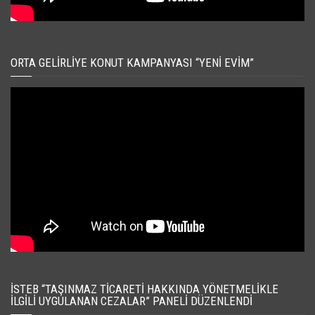
ORTA GELIRLIYE KONUT KAMPANYASI “YENI EVIM”
İSTEB “TAŞINMAZ TICARETI HAKKINDA YÖNETMELIKLE
İLGILI UYGULANAN CEZALAR” PANELI DÜZENLENDI