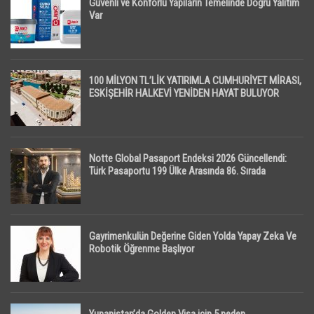
Güvenli ve Konforlu Yapıların Temelinde Doğru Yalıtım
Var
100 MİLYON TL’LİK YATIRIMLA CUMHURİYET MİRASI,
ESKİŞEHİR HALKEVİ YENİDEN HAYAT BULUYOR
Notte Global Pasaport Endeksi 2026 Güncellendi:
Türk Pasaportu 199 Ülke Arasında 86. Sırada
Gayrimenkulün Değerine Giden Yolda Yapay Zeka Ve
Robotik Öğrenme Başlıyor