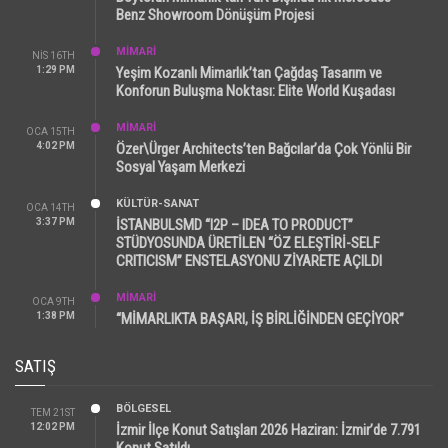
Benz Showroom Dönüşüm Projesi
MİMARİ
NIS 16TH
1:29 PM
Yeşim Kozanlı Mimarlık’tan Çağdaş Tasarım ve
Konforun Buluşma Noktası: Elite World Kuşadası
MİMARİ
OCA 15TH
4:02 PM
Özer\Ürger Architects’ten Bağcılar’da Çok Yönlü Bir
Sosyal Yaşam Merkezi
KÜLTÜR-SANAT
OCA 14TH
3:37 PM
İSTANBULSMD “I2P – IDEA TO PRODUCT”
STÜDYOSUNDA ÜRETİLEN “ÖZ ELEŞTİRİ-SELF
CRITICISM” ENSTELASYONU ZİYARETE AÇILDI
MİMARİ
OCA 9TH
1:38 PM
“MİMARLIKTA BAŞARI, İŞ BİRLİĞİNDEN GEÇİYOR”
SATIŞ
BÖLGESEL
TEM 21ST
12:02 PM
İzmir İlçe Konut Satışları 2026 Haziran: İzmir’de 7.791