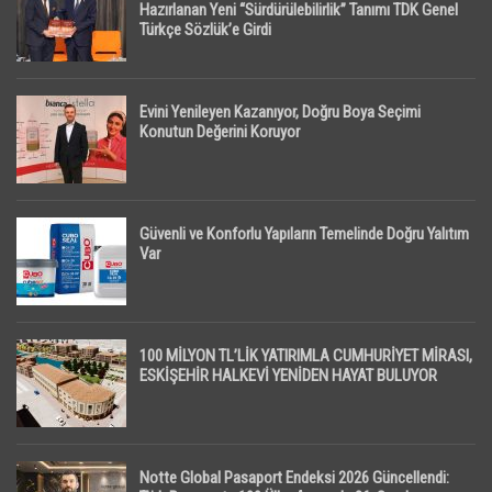
Hazırlanan Yeni “Sürdürülebilirlik” Tanımı TDK Genel
Türkçe Sözlük’e Girdi
Evini Yenileyen Kazanıyor, Doğru Boya Seçimi
Konutun Değerini Koruyor
Güvenli ve Konforlu Yapıların Temelinde Doğru Yalıtım
Var
100 MİLYON TL’LİK YATIRIMLA CUMHURİYET MİRASI,
ESKİŞEHİR HALKEVİ YENİDEN HAYAT BULUYOR
Notte Global Pasaport Endeksi 2026 Güncellendi: