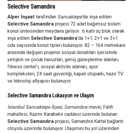
Selective Samandıra
Alper İnşaat
tarafından
Sancaktepe
‘de inşa edilen
Selective Samandıra
projesi 72 adet bağımsız bölüm
konut ünitesinden meydana geliyor. 6 katlı üç blok olarak
inşa edilen
Selective Samandıra
‘da 1+1, 2+1 ve 3+1
oda sayısında konut tipleri bulunuyor. 82 – 164 metrekare
arasında değişen projenin sosyal donatıları içerisinde
yetişkin ve çocuk havuzları, geniş güneşlenme alanları,
fitness center’ı, sosyal aktivite alanları, spor
kompleksleri, 24 saat güvenliği, kapalı otoparkı, hazır TV
ve teknoloji altyapısı bulunuyor.
Selective Samandıra Lokasyon ve Ulaşım
İstanbul Sancaktepe İlçesi, Samandıra mevki
, Fatih
mahallesi, Kazım Karabekir caddesi üzerinde bulunan
Selective Samandıra
projesi, Samandıra Kartal bağlantı
otoyolu üzerinde bulunuyor. Ulaşımını bu yol üzerinden