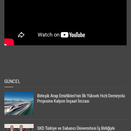
GÜNCEL
Birleşik Arap Emirlikleri’nin İlk Yüksek Hızlı Demiryolu
Projesine Kalyon İnşaat İmzası
SKD Türkiye ve Sabancı Üniversitesi İş Birliğiyle