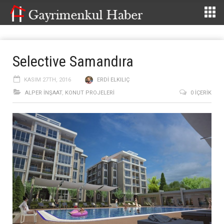
Selective Samandıra
KASIM 27TH, 2016
ERDI ELKILIÇ
ALPER İNŞAAT
,
KONUT PROJELERI
0 İÇERIK