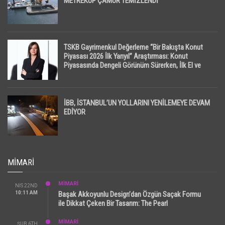
METREKÜP ÇAMUR TEMİZLENDİ
TSKB Gayrimenkul Değerleme “Bir Bakışta Konut
Piyasası 2026 İlk Yarıyıl” Araştırması: Konut
Piyasasında Dengeli Görünüm Sürerken, İlk El ve
İpotekli Satışlarda Sınırlı Toparlanma Dikkat Çekti
İBB, İSTANBUL’UN YOLLARINI YENİLEMEYE DEVAM
EDİYOR
MIMARI
MİMARİ
NIS 22ND
10:11 AM
Başak Akkoyunlu Design’dan Özgün Saçak Formu
ile Dikkat Çeken Bir Tasarım: The Pearl
MİMARİ
ŞUB 6TH