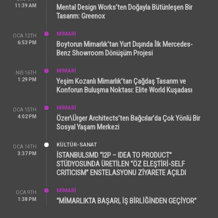
11:39 AM
Mental Design Works’ten Doğayla Bütünleşen Bir
Tasarım: Greenox
MİMARİ
OCA 12TH
6:53 PM
Boytorun Mimarlık’tan Yurt Dışında İlk Mercedes-
Benz Showroom Dönüşüm Projesi
MİMARİ
NIS 16TH
1:29 PM
Yeşim Kozanlı Mimarlık’tan Çağdaş Tasarım ve
Konforun Buluşma Noktası: Elite World Kuşadası
MİMARİ
OCA 15TH
4:02 PM
Özer\Ürger Architects’ten Bağcılar’da Çok Yönlü Bir
Sosyal Yaşam Merkezi
KÜLTÜR-SANAT
OCA 14TH
3:37 PM
İSTANBULSMD “I2P – IDEA TO PRODUCT”
STÜDYOSUNDA ÜRETİLEN “ÖZ ELEŞTİRİ-SELF
CRITICISM” ENSTELASYONU ZİYARETE AÇILDI
MİMARİ
OCA 9TH
1:38 PM
“MİMARLIKTA BAŞARI, İŞ BİRLİĞİNDEN GEÇİYOR”