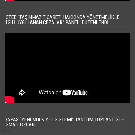
İSTEB “TAŞINMAZ TICARETI HAKKINDA YÖNETMELIKLE
İLGILI UYGULANAN CEZALAR” PANELI DÜZENLENDI
GAPAS “YENI MÜLKIYET SISTEMI” TANITIM TOPLANTISI –
İSMAIL ÖZCAN