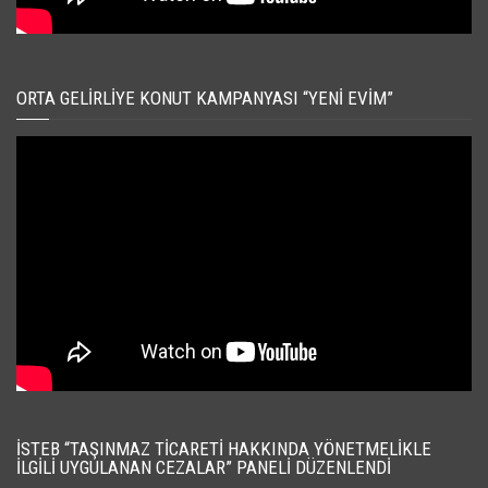
ORTA GELIRLIYE KONUT KAMPANYASI “YENI EVIM”
İSTEB “TAŞINMAZ TICARETI HAKKINDA YÖNETMELIKLE
İLGILI UYGULANAN CEZALAR” PANELI DÜZENLENDI