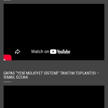
GAPAS “YENI MÜLKIYET SISTEMI” TANITIM TOPLANTISI –
İSMAIL ÖZCAN