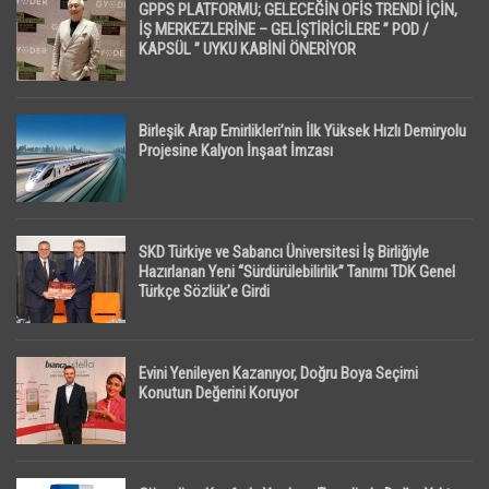
GPPS PLATFORMU; GELECEĞİN OFİS TRENDİ İÇİN,
İŞ MERKEZLERİNE – GELİŞTİRİCİLERE ” POD /
KAPSÜL ” UYKU KABİNİ ÖNERİYOR
Birleşik Arap Emirlikleri’nin İlk Yüksek Hızlı Demiryolu
Projesine Kalyon İnşaat İmzası
SKD Türkiye ve Sabancı Üniversitesi İş Birliğiyle
Hazırlanan Yeni “Sürdürülebilirlik” Tanımı TDK Genel
Türkçe Sözlük’e Girdi
Evini Yenileyen Kazanıyor, Doğru Boya Seçimi
Konutun Değerini Koruyor