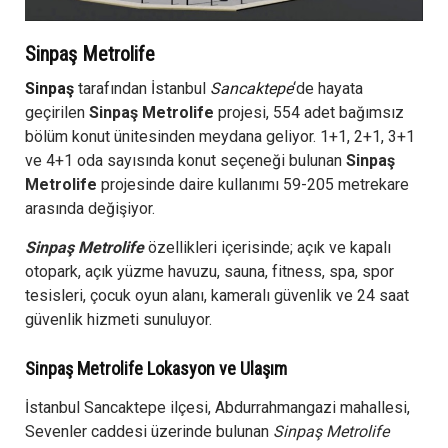
Sinpaş Metrolife
Sinpaş
tarafından İstanbul
Sancaktepe
‘de hayata
geçirilen
Sinpaş Metrolife
projesi, 554 adet bağımsız
bölüm konut ünitesinden meydana geliyor. 1+1, 2+1, 3+1
ve 4+1 oda sayısında konut seçeneği bulunan
Sinpaş
Metrolife
projesinde daire kullanımı 59-205 metrekare
arasında değişiyor.
Sinpaş Metrolife
özellikleri içerisinde; açık ve kapalı
otopark, açık yüzme havuzu, sauna, fitness, spa, spor
tesisleri, çocuk oyun alanı, kameralı güvenlik ve 24 saat
güvenlik hizmeti sunuluyor.
Sinpaş Metrolife Lokasyon ve Ulaşım
İstanbul Sancaktepe ilçesi, Abdurrahmangazi mahallesi,
Sevenler caddesi üzerinde bulunan
Sinpaş Metrolife