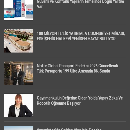
Güvenli ve Konforlu Yapıların Temelinde Doğru Yalıtım
Var
100 MİLYON TL’LİK YATIRIMLA CUMHURİYET MİRASI,
ESKİŞEHİR HALKEVİ YENİDEN HAYAT BULUYOR
Notte Global Pasaport Endeksi 2026 Güncellendi:
Türk Pasaportu 199 Ülke Arasında 86. Sırada
Gayrimenkulün Değerine Giden Yolda Yapay Zeka Ve
Robotik Öğrenme Başlıyor