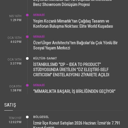
Benz Showroom Dönüşüm Projesi
MİMARİ
NIS 16TH
1:29 PM
Yeşim Kozanlı Mimarlık’tan Çağdaş Tasarım ve
Konforun Buluşma Noktası: Elite World Kuşadası
MİMARİ
OCA 15TH
4:02 PM
Özer\Ürger Architects’ten Bağcılar’da Çok Yönlü Bir
Sosyal Yaşam Merkezi
KÜLTÜR-SANAT
OCA 14TH
3:37 PM
İSTANBULSMD “I2P – IDEA TO PRODUCT”
STÜDYOSUNDA ÜRETİLEN “ÖZ ELEŞTİRİ-SELF
CRITICISM” ENSTELASYONU ZİYARETE AÇILDI
MİMARİ
OCA 9TH
1:38 PM
“MİMARLIKTA BAŞARI, İŞ BİRLİĞİNDEN GEÇİYOR”
SATIŞ
BÖLGESEL
TEM 21ST
12:02 PM
İzmir İlçe Konut Satışları 2026 Haziran: İzmir’de 7.791