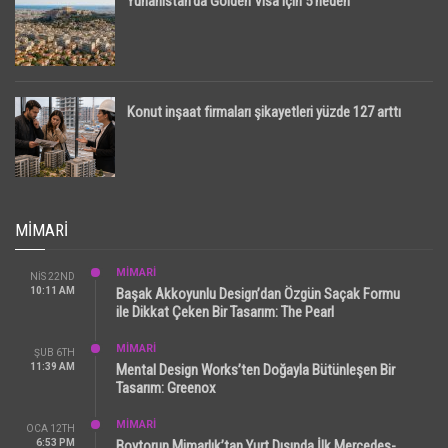
Yunanistan’da Golden Visa için 5 neden
Konut inşaat firmaları şikayetleri yüzde 127 arttı
MIMARI
MİMARİ
NIS 22ND
10:11 AM
Başak Akkoyunlu Design’dan Özgün Saçak Formu
ile Dikkat Çeken Bir Tasarım: The Pearl
MİMARİ
ŞUB 6TH
11:39 AM
Mental Design Works’ten Doğayla Bütünleşen Bir
Tasarım: Greenox
MİMARİ
OCA 12TH
6:53 PM
Boytorun Mimarlık’tan Yurt Dışında İlk Mercedes-