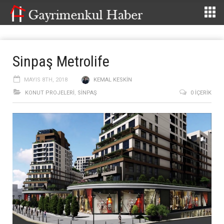
Sinpaş Metrolife
MAYIS 8TH, 2018
KEMAL KESKIN
KONUT PROJELERI
,
SINPAŞ
0 İÇERIK