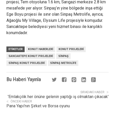
projesi, Tem otoyoluna 1.6 km, Sarıgazi merkeze 2.8 km
mesafede yer alıyor. Sinpaş’ın yine bölgede inşa ettiği
Ege Boyu projesi ile sınır olan Sinpaş Metrolife, ayrıca;
Ağaoğlu My Village, Elysium Life projesiyle komşudur.
Sancaktepe belediyesi yeni hizmet binası ile karşılıklı
konumdadır.
ETIKETLER
KONUT HABERLERI
KONUT PROJELERI
SANCAKTEPE KONUT PROJELERI
SINPAŞ
SINPAŞ KONUT PROJELERI
SINPAŞ METROLIFE
Bu Haberi Yayınla
SIRADAKI HABER
'Emlakçılık her önüne gelenin yaptığı iş olmaktan çıkacak'
ÖNCEKI HABER
Pana Yapı'nın Şirket ve Borsa oyunu