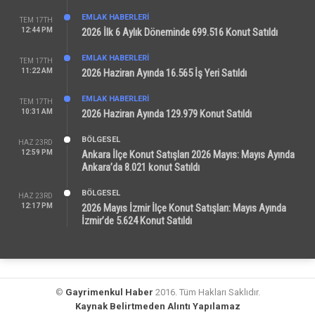
EMLAK HABERLERI
TEM 17TH
12:44 PM
2026 İlk 6 Aylık Döneminde 699.516 Konut Satıldı
EMLAK HABERLERI
TEM 17TH
11:22 AM
2026 Haziran Ayında 16.565 İş Yeri Satıldı
EMLAK HABERLERI
TEM 17TH
10:31 AM
2026 Haziran Ayında 129.979 Konut Satıldı
BÖLGESEL
HAZ 23RD
12:59 PM
Ankara İlçe Konut Satışları 2026 Mayıs: Mayıs Ayında
Ankara’da 8.021 konut Satıldı
BÖLGESEL
HAZ 23RD
12:17 PM
2026 Mayıs İzmir İlçe Konut Satışları: Mayıs Ayında
İzmir’de 5.624 Konut Satıldı
©
Gayrimenkul Haber
2016. Tüm Hakları Saklıdır.
Kaynak Belirtmeden Alıntı Yapılamaz