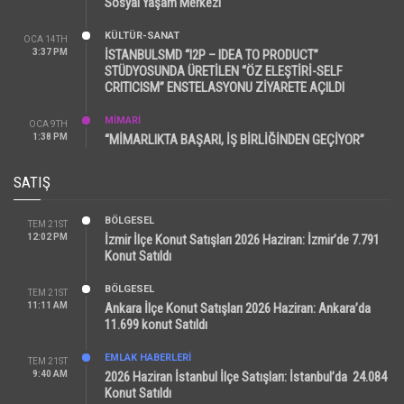
Sosyal Yaşam Merkezi
KÜLTÜR-SANAT
OCA 14TH
3:37 PM
İSTANBULSMD “I2P – IDEA TO PRODUCT”
STÜDYOSUNDA ÜRETİLEN “ÖZ ELEŞTİRİ-SELF
CRITICISM” ENSTELASYONU ZİYARETE AÇILDI
MİMARİ
OCA 9TH
1:38 PM
“MİMARLIKTA BAŞARI, İŞ BİRLİĞİNDEN GEÇİYOR”
SATIŞ
BÖLGESEL
TEM 21ST
12:02 PM
İzmir İlçe Konut Satışları 2026 Haziran: İzmir’de 7.791
Konut Satıldı
BÖLGESEL
TEM 21ST
11:11 AM
Ankara İlçe Konut Satışları 2026 Haziran: Ankara’da
11.699 konut Satıldı
EMLAK HABERLERI
TEM 21ST
9:40 AM
2026 Haziran İstanbul İlçe Satışları: İstanbul’da 24.084
Konut Satıldı