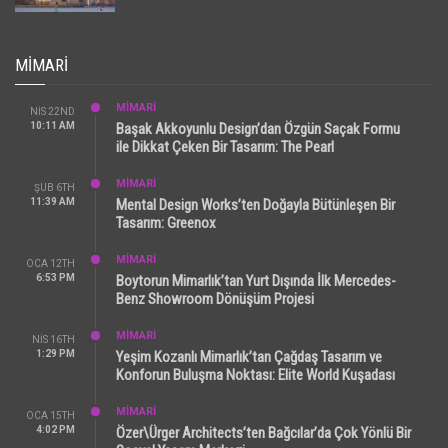
MIMARI
MİMARİ
NIS 22ND
10:11 AM
Başak Akkoyunlu Design’dan Özgün Saçak Formu
ile Dikkat Çeken Bir Tasarım: The Pearl
MİMARİ
ŞUB 6TH
11:39 AM
Mental Design Works’ten Doğayla Bütünleşen Bir
Tasarım: Greenox
MİMARİ
OCA 12TH
6:53 PM
Boytorun Mimarlık’tan Yurt Dışında İlk Mercedes-
Benz Showroom Dönüşüm Projesi
MİMARİ
NIS 16TH
1:29 PM
Yeşim Kozanlı Mimarlık’tan Çağdaş Tasarım ve
Konforun Buluşma Noktası: Elite World Kuşadası
MİMARİ
OCA 15TH
4:02 PM
Özer\Ürger Architects’ten Bağcılar’da Çok Yönlü Bir