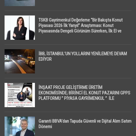
TSKB Gayrimenkul Değerleme “Bir Bakışta Konut
Piyasası 2026 İlk Yarıyıl” Araştırması: Konut
Piyasasında Dengeli Görünüm Sürerken, İlk El ve
İpotekli Satışlarda Sınırlı Toparlanma Dikkat Çekti
İBB, İSTANBUL’UN YOLLARINI YENİLEMEYE DEVAM
EDİYOR
İNŞAAT PROJE GELİŞTİRME ÜRETİM
EKONOMİSİNDE; BİRİNCİ EL KONUT PAZARINI GPPS
PLATFORMU ” PİYASA GAYRİMENKUL ” İLE
EKRANLARA TAŞIYACAK
Garanti BBVA’dan Tapuda Güvenli ve Dijital Alım Satım
Dönemi