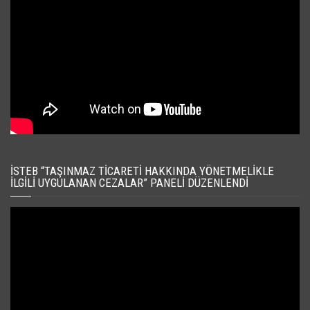
İSTEB “TAŞINMAZ TICARETI HAKKINDA YÖNETMELIKLE
İLGILI UYGULANAN CEZALAR” PANELI DÜZENLENDI