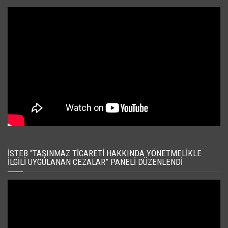
İSTEB “TAŞINMAZ TICARETI HAKKINDA YÖNETMELIKLE
İLGILI UYGULANAN CEZALAR” PANELI DÜZENLENDI