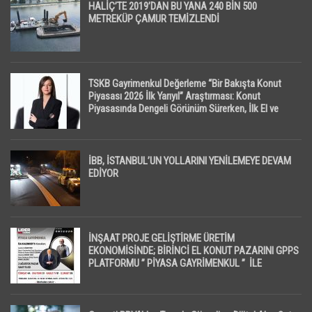
HALİÇ’TE 2019’DAN BU YANA 240 BİN 500
METREKÜP ÇAMUR TEMİZLENDİ
TSKB Gayrimenkul Değerleme “Bir Bakışta Konut
Piyasası 2026 İlk Yarıyıl” Araştırması: Konut
Piyasasında Dengeli Görünüm Sürerken, İlk El ve
İpotekli Satışlarda Sınırlı Toparlanma Dikkat Çekti
İBB, İSTANBUL’UN YOLLARINI YENİLEMEYE DEVAM
EDİYOR
İNŞAAT PROJE GELİŞTİRME ÜRETİM
EKONOMİSİNDE; BİRİNCİ EL KONUT PAZARINI GPPS
PLATFORMU ” PİYASA GAYRİMENKUL ” İLE
EKRANLARA TAŞIYACAK