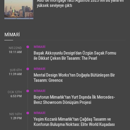
ABD’de mortgage faizi Ağustos 2025’ten bu yana en
yüksek seviyeye çıktı
MIMARI
MİMARİ
NIS 22ND
10:11 AM
Başak Akkoyunlu Design’dan Özgün Saçak Formu
ile Dikkat Çeken Bir Tasarım: The Pearl
MİMARİ
ŞUB 6TH
11:39 AM
Mental Design Works’ten Doğayla Bütünleşen Bir
Tasarım: Greenox
MİMARİ
OCA 12TH
6:53 PM
Boytorun Mimarlık’tan Yurt Dışında İlk Mercedes-
Benz Showroom Dönüşüm Projesi
MİMARİ
NIS 16TH
1:29 PM
Yeşim Kozanlı Mimarlık’tan Çağdaş Tasarım ve
Konforun Buluşma Noktası: Elite World Kuşadası