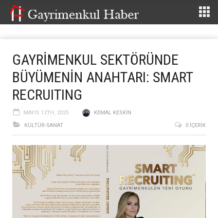
GAYRİMENKUL SEKTÖRÜNDE
BÜYÜMENİN ANAHTARI: SMART
RECRUITING
MAYIS 12TH, 2025
KEMAL KESKIN
KÜLTÜR-SANAT
0 İÇERIK