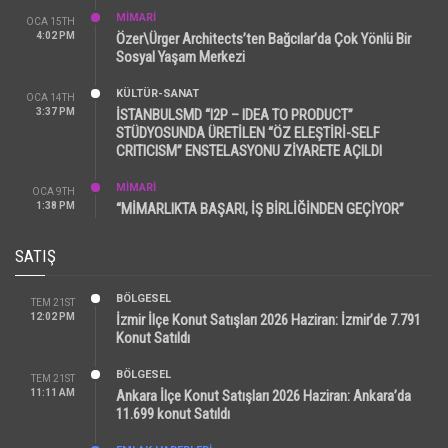
MİMARİ
OCA 15TH
4:02 PM
Özer\Ürger Architects’ten Bağcılar’da Çok Yönlü Bir
Sosyal Yaşam Merkezi
KÜLTÜR-SANAT
OCA 14TH
3:37 PM
İSTANBULSMD “I2P – IDEA TO PRODUCT”
STÜDYOSUNDA ÜRETİLEN “ÖZ ELEŞTİRİ-SELF
CRITICISM” ENSTELASYONU ZİYARETE AÇILDI
MİMARİ
OCA 9TH
1:38 PM
“MİMARLIKTA BAŞARI, İŞ BİRLİĞİNDEN GEÇİYOR”
SATIŞ
BÖLGESEL
TEM 21ST
12:02 PM
İzmir İlçe Konut Satışları 2026 Haziran: İzmir’de 7.791
Konut Satıldı
BÖLGESEL
TEM 21ST
11:11 AM
Ankara İlçe Konut Satışları 2026 Haziran: Ankara’da
11.699 konut Satıldı