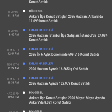
Konut Satıldı
BÖLGESEL
TEM 21ST
11:11 AM
Ankara İlçe Konut Satışları 2026 Haziran: Ankara’da
11.699 konut Satıldı
EMLAK HABERLERI
TEM 21ST
9:40 AM
2026 Haziran İstanbul İlçe Satışları: İstanbul’da 24.084
Konut Satıldı
EMLAK HABERLERI
TEM 17TH
12:44 PM
2026 İlk 6 Aylık Döneminde 699.516 Konut Satıldı
EMLAK HABERLERI
TEM 17TH
11:22 AM
2026 Haziran Ayında 16.565 İş Yeri Satıldı
EMLAK HABERLERI
TEM 17TH
10:31 AM
2026 Haziran Ayında 129.979 Konut Satıldı
BÖLGESEL
HAZ 23RD
12:59 PM
Ankara İlçe Konut Satışları 2026 Mayıs: Mayıs Ayında
Ankara’da 8.021 konut Satıldı
BÖLGESEL