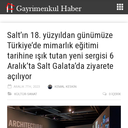
Salt’ın 18. yüzyıldan günümüze
Türkiye’de mimarlık eğitimi
tarihine ışık tutan yeni sergisi 6
Aralık’ta Salt Galata’da ziyarete
açılıyor
ARALIK 7TH, 2023
KEMAL KESKIN
KÜLTÜR-SANAT
0 İÇERIK