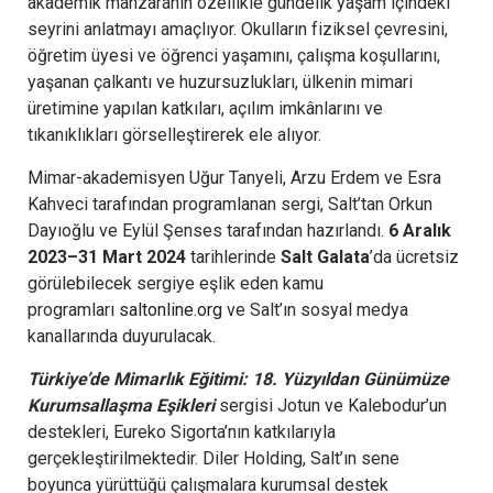
akademik manzaranın özellikle gündelik yaşam içindeki
seyrini anlatmayı amaçlıyor. Okulların fiziksel çevresini,
öğretim üyesi ve öğrenci yaşamını, çalışma koşullarını,
yaşanan çalkantı ve huzursuzlukları, ülkenin mimari
üretimine yapılan katkıları, açılım imkânlarını ve
tıkanıklıkları görselleştirerek ele alıyor.
Mimar-akademisyen Uğur Tanyeli, Arzu Erdem ve Esra
Kahveci tarafından programlanan sergi, Salt’tan Orkun
Dayıoğlu ve Eylül Şenses tarafından hazırlandı.
6 Aralık
2023–31 Mart 2024
tarihlerinde
Salt Galata
’da ücretsiz
görülebilecek sergiye eşlik eden kamu
programları
saltonline.org
ve Salt’ın sosyal medya
kanallarında duyurulacak.
Türkiye’de Mimarlık Eğitimi: 18. Yüzyıldan Günümüze
Kurumsallaşma Eşikleri
sergisi Jotun ve Kalebodur’un
destekleri, Eureko Sigorta’nın katkılarıyla
gerçekleştirilmektedir. Diler Holding, Salt’ın sene
boyunca yürüttüğü çalışmalara kurumsal destek