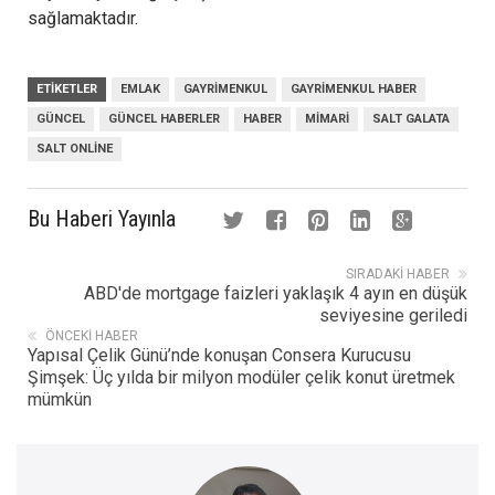
sağlamaktadır.
ETIKETLER
EMLAK
GAYRIMENKUL
GAYRIMENKUL HABER
GÜNCEL
GÜNCEL HABERLER
HABER
MIMARI
SALT GALATA
SALT ONLINE
Bu Haberi Yayınla
SIRADAKI HABER
ABD'de mortgage faizleri yaklaşık 4 ayın en düşük
seviyesine geriledi
ÖNCEKI HABER
Yapısal Çelik Günü’nde konuşan Consera Kurucusu
Şimşek: Üç yılda bir milyon modüler çelik konut üretmek
mümkün