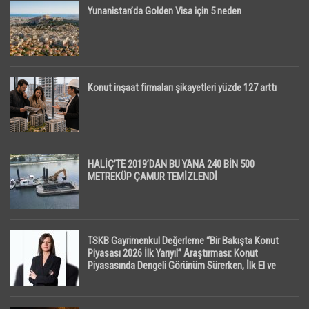
Yunanistan’da Golden Visa için 5 neden
Konut inşaat firmaları şikayetleri yüzde 127 arttı
HALİÇ’TE 2019’DAN BU YANA 240 BİN 500
METREKÜP ÇAMUR TEMİZLENDİ
TSKB Gayrimenkul Değerleme “Bir Bakışta Konut
Piyasası 2026 İlk Yarıyıl” Araştırması: Konut
Piyasasında Dengeli Görünüm Sürerken, İlk El ve
İpotekli Satışlarda Sınırlı Toparlanma Dikkat Çekti