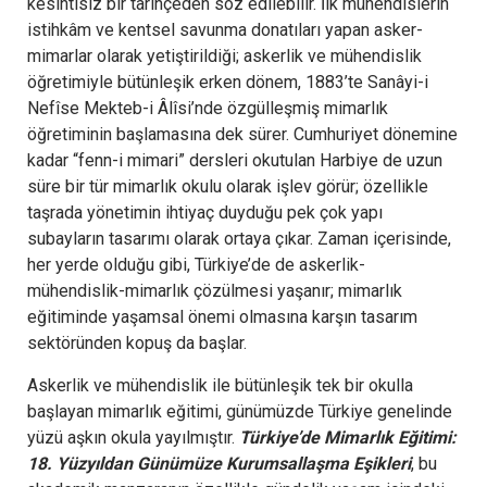
kesintisiz bir tarihçeden söz edilebilir. İlk mühendislerin
istihkâm ve kentsel savunma donatıları yapan asker-
mimarlar olarak yetiştirildiği; askerlik ve mühendislik
öğretimiyle bütünleşik erken dönem, 1883’te Sanâyi-i
Nefîse Mekteb-i Âlîsi’nde özgülleşmiş mimarlık
öğretiminin başlamasına dek sürer. Cumhuriyet dönemine
kadar “fenn-i mimari” dersleri okutulan Harbiye de uzun
süre bir tür mimarlık okulu olarak işlev görür; özellikle
taşrada yönetimin ihtiyaç duyduğu pek çok yapı
subayların tasarımı olarak ortaya çıkar. Zaman içerisinde,
her yerde olduğu gibi, Türkiye’de de askerlik-
mühendislik-mimarlık çözülmesi yaşanır; mimarlık
eğitiminde yaşamsal önemi olmasına karşın tasarım
sektöründen kopuş da başlar.
Askerlik ve mühendislik ile bütünleşik tek bir okulla
başlayan mimarlık eğitimi, günümüzde Türkiye genelinde
yüzü aşkın okula yayılmıştır.
Türkiye’de Mimarlık Eğitimi:
18. Yüzyıldan Günümüze Kurumsallaşma Eşikleri
, bu