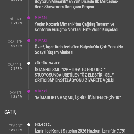
6:53 PM
Boytorun Mimarlık’tan Yurt Dışında İlk Mercedes-
Benz Showroom Dönüşüm Projesi
MİMARİ
NIS 16TH
1:29 PM
Yeşim Kozanlı Mimarlık’tan Çağdaş Tasarım ve
Konforun Buluşma Noktası: Elite World Kuşadası
MİMARİ
OCA 15TH
4:02 PM
Özer\Ürger Architects’ten Bağcılar’da Çok Yönlü Bir
Sosyal Yaşam Merkezi
KÜLTÜR-SANAT
OCA 14TH
3:37 PM
İSTANBULSMD “I2P – IDEA TO PRODUCT”
STÜDYOSUNDA ÜRETİLEN “ÖZ ELEŞTİRİ-SELF
CRITICISM” ENSTELASYONU ZİYARETE AÇILDI
MİMARİ
OCA 9TH
1:38 PM
“MİMARLIKTA BAŞARI, İŞ BİRLİĞİNDEN GEÇİYOR”
SATIŞ
BÖLGESEL
TEM 21ST
12:02 PM
İzmir İlçe Konut Satışları 2026 Haziran: İzmir’de 7.791