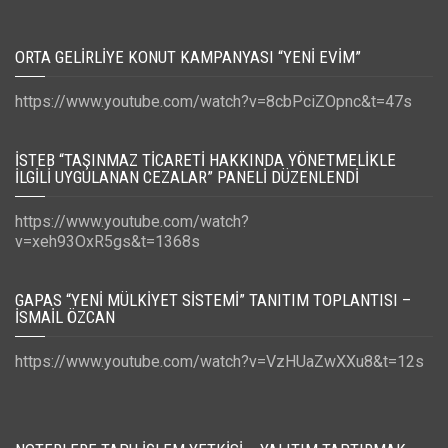
ORTA GELIRLIYE KONUT KAMPANYASI “YENI EVIM”
https://www.youtube.com/watch?v=8cbPciZOpnc&t=47s
İSTEB “TAŞINMAZ TICARETI HAKKINDA YÖNETMELIKLE
İLGILI UYGULANAN CEZALAR” PANELI DÜZENLENDI
https://www.youtube.com/watch?
v=xeh93OxR5gs&t=1368s
GAPAS “YENI MÜLKIYET SISTEMI” TANITIM TOPLANTISI –
İSMAIL ÖZCAN
https://www.youtube.com/watch?v=VzHUaZwXXu8&t=12s