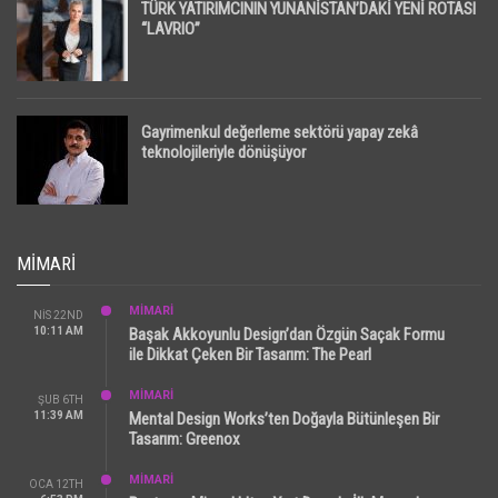
TÜRK YATIRIMCININ YUNANİSTAN’DAKİ YENİ ROTASI
“LAVRIO”
Gayrimenkul değerleme sektörü yapay zekâ
teknolojileriyle dönüşüyor
MIMARI
MİMARİ
NIS 22ND
10:11 AM
Başak Akkoyunlu Design’dan Özgün Saçak Formu
ile Dikkat Çeken Bir Tasarım: The Pearl
MİMARİ
ŞUB 6TH
11:39 AM
Mental Design Works’ten Doğayla Bütünleşen Bir
Tasarım: Greenox
MİMARİ
OCA 12TH