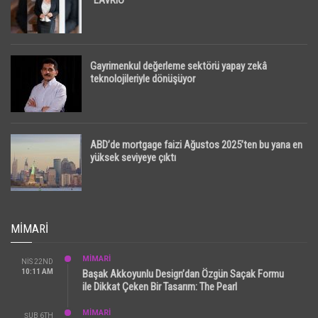
“LAVRIO”
Gayrimenkul değerleme sektörü yapay zekâ
teknolojileriyle dönüşüyor
ABD’de mortgage faizi Ağustos 2025’ten bu yana en
yüksek seviyeye çıktı
MIMARI
MİMARİ
NIS 22ND
10:11 AM
Başak Akkoyunlu Design’dan Özgün Saçak Formu
ile Dikkat Çeken Bir Tasarım: The Pearl
MİMARİ
ŞUB 6TH