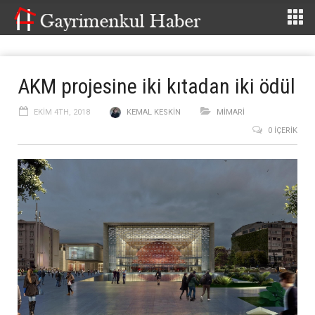
AKM projesine iki kıtadan iki ödül
EKIM 4TH, 2018
KEMAL KESKIN
MİMARİ
0 İÇERIK