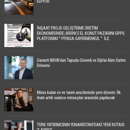
EDİYOR
İNŞAAT PROJE GELİŞTİRME ÜRETİM
EKONOMİSİNDE; BİRİNCİ EL KONUT PAZARINI GPPS
PLATFORMU ” PİYASA GAYRİMENKUL ” İLE
EKRANLARA TAŞIYACAK
Garanti BBVA’dan Tapuda Güvenli ve Dijital Alım Satım
Dönemi
Miras kalan ev ve tarım arazilerinde yeni dönem: İlk
ihale artık sadece mirasçılar arasında yapılacak
TÜRK YATIRIMCININ YUNANİSTAN’DAKİ YENİ ROTASI