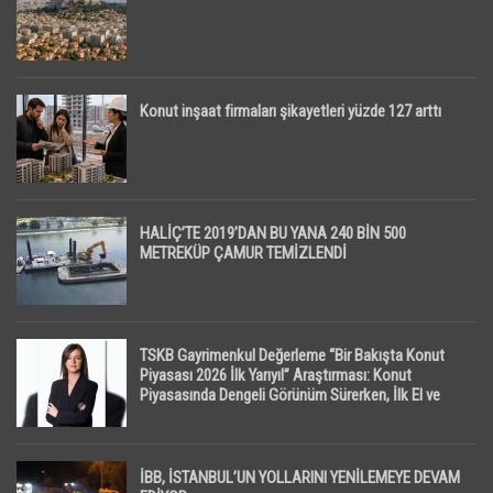
Konut inşaat firmaları şikayetleri yüzde 127 arttı
HALİÇ’TE 2019’DAN BU YANA 240 BİN 500
METREKÜP ÇAMUR TEMİZLENDİ
TSKB Gayrimenkul Değerleme “Bir Bakışta Konut
Piyasası 2026 İlk Yarıyıl” Araştırması: Konut
Piyasasında Dengeli Görünüm Sürerken, İlk El ve
İpotekli Satışlarda Sınırlı Toparlanma Dikkat Çekti
İBB, İSTANBUL’UN YOLLARINI YENİLEMEYE DEVAM