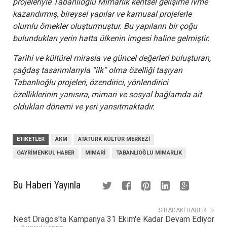
projeleriyle Tabanlıoğlu Mimarlık kentsel gelişime ivme
kazandırmış, bireysel yapılar ve kamusal projelerle
olumlu örnekler oluşturmuştur. Bu yapıların bir çoğu
bulundukları yerin hatta ülkenin imgesi haline gelmiştir.
Tarihi ve kültürel mirasla ve güncel değerleri buluşturan,
çağdaş tasarımlarıyla “ilk” olma özelliği taşıyan
Tabanlıoğlu projeleri, özendirici, yönlendirici
özelliklerinin yanısıra, mimari ve sosyal bağlamda ait
oldukları dönemi ve yeri yansıtmaktadır.
ETIKETLER
AKM
ATATÜRK KÜLTÜR MERKEZI
GAYRIMENKUL HABER
MIMARI
TABANLIOĞLU MIMARLIK
Bu Haberi Yayınla
SIRADAKI HABER
Nest Dragos'ta Kampanya 31 Ekim'e Kadar Devam Ediyor