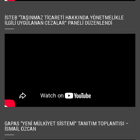
İSTEB “TAŞINMAZ TICARETI HAKKINDA YÖNETMELIKLE
İLGILI UYGULANAN CEZALAR” PANELI DÜZENLENDI
GAPAS “YENI MÜLKIYET SISTEMI” TANITIM TOPLANTISI –
İSMAIL ÖZCAN