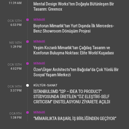
11:39 AM
Mental Design Works’ten Doğayla Bütünleşen Bir
Tasarım: Greenox
MİMARİ
OCA 12TH
6:53 PM
Boytorun Mimarlık’tan Yurt Dışında İlk Mercedes-
Benz Showroom Dönüşüm Projesi
MİMARİ
NIS 16TH
1:29 PM
Yeşim Kozanlı Mimarlık’tan Çağdaş Tasarım ve
Konforun Buluşma Noktası: Elite World Kuşadası
MİMARİ
OCA 15TH
4:02 PM
Özer\Ürger Architects’ten Bağcılar’da Çok Yönlü Bir
Sosyal Yaşam Merkezi
KÜLTÜR-SANAT
OCA 14TH
3:37 PM
İSTANBULSMD “I2P – IDEA TO PRODUCT”
STÜDYOSUNDA ÜRETİLEN “ÖZ ELEŞTİRİ-SELF
CRITICISM” ENSTELASYONU ZİYARETE AÇILDI
MİMARİ
OCA 9TH
1:38 PM
“MİMARLIKTA BAŞARI, İŞ BİRLİĞİNDEN GEÇİYOR”