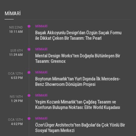
MIMARI
MİMARİ
NIS 22ND
10:11 AM
Başak Akkoyunlu Design’dan Özgün Saçak Formu
ile Dikkat Çeken Bir Tasarım: The Pearl
MİMARİ
ŞUB 6TH
11:39 AM
Mental Design Works’ten Doğayla Bütünleşen Bir
Tasarım: Greenox
MİMARİ
OCA 12TH
6:53 PM
Boytorun Mimarlık’tan Yurt Dışında İlk Mercedes-
Benz Showroom Dönüşüm Projesi
MİMARİ
NIS 16TH
1:29 PM
Yeşim Kozanlı Mimarlık’tan Çağdaş Tasarım ve
Konforun Buluşma Noktası: Elite World Kuşadası
MİMARİ
OCA 15TH
4:02 PM
Özer\Ürger Architects’ten Bağcılar’da Çok Yönlü Bir
Sosyal Yaşam Merkezi