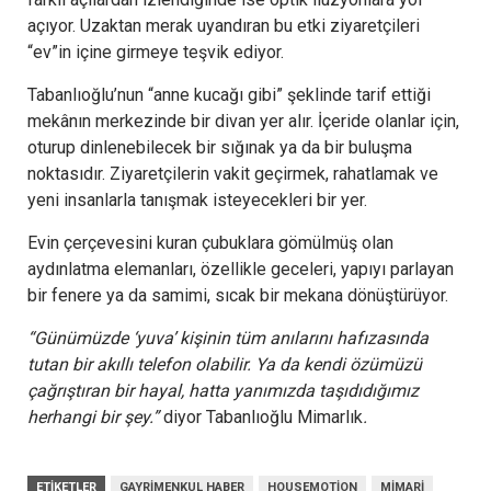
açıyor. Uzaktan merak uyandıran bu etki ziyaretçileri
“ev”in içine girmeye teşvik ediyor.
Tabanlıoğlu’nun “anne kucağı gibi” şeklinde tarif ettiği
mekânın merkezinde bir divan yer alır. İçeride olanlar için,
oturup dinlenebilecek bir sığınak ya da bir buluşma
noktasıdır. Ziyaretçilerin vakit geçirmek, rahatlamak ve
yeni insanlarla tanışmak isteyecekleri bir yer.
Evin çerçevesini kuran çubuklara gömülmüş olan
aydınlatma elemanları, özellikle geceleri, yapıyı parlayan
bir fenere ya da samimi, sıcak bir mekana dönüştürüyor.
“Günümüzde ‘yuva’ kişinin tüm anılarını hafızasında
tutan bir akıllı telefon olabilir. Ya da kendi özümüzü
çağrıştıran bir hayal, hatta yanımızda taşıdıdığımız
herhangi bir şey.”
diyor Tabanlıoğlu Mimarlık
.
ETIKETLER
GAYRIMENKUL HABER
HOUSEMOTION
MIMARI