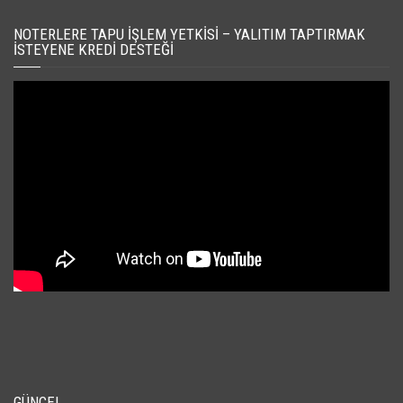
NOTERLERE TAPU İŞLEM YETKISI – YALITIM TAPTIRMAK
İSTEYENE KREDI DESTEĞI
GÜNCEL