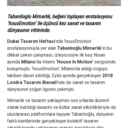
Tabanlioglu Mimarlık, beğeni toplayan enstalasyonu
‘housEmotion’ ile üçüncü kez sanat ve tasarım
dünyasının vitrininde.
Dubai Tasarım Haftası
‘nda ‘housEmotion’
enstalasyonuyla yer alan
Tabanlıoğlu Mimarlık
‘ın bu
dikkat çeken çalışması; izleyicisiyle ilk kez Nisan
ayında
Milano
‘da Interni
‘House In Motion’
sergisinde
buluşmuştu. ‘housEmotion’, Milano’da aldığı övgüyü
takiben davet edildiği, Eylül ayında gerçekleşen
2018
Londra Tasarım Bienali
‘nde de sanat ve tasarım
dünyasının yoğun ilgisini çekmişti.
Mimarlık ve tasarım yaklaşımını son yıllarda düzenli
olarak katıldığı tasarım ve kültür sanat etkinlikleriyle de
uluslararası platformlara taşıyan Tabanlıoğlu, dünyanın
farklı kentlerinde gerçekleşen kolektif tasarım
etkinliklerinde yaklaşımını mimari aracılığıyla dile