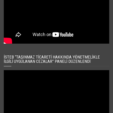
İSTEB “TAŞINMAZ TICARETI HAKKINDA YÖNETMELIKLE
İLGILI UYGULANAN CEZALAR” PANELI DÜZENLENDI