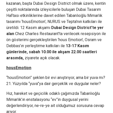
kazanan, başta Dubai Design District olmak üzere, kentin
çeşitli noktalarında izleyicilerle buluşan Dubai Tasarım
Haftası etkinliklerine davet edilen Tabanlıoğlu Mimarlık
tasarımı ‘housEmotion’, NURUS ve Tepta’nın katkıları ile
üretildi. 12 Kasım akşamı
Dubai Design District’te yer
alan
Chez Charles Restaurant’ta verilecek resepsiyon ile
ön gösterimi gerçekleştirilen ‘hous Emotion’, Osram ve
Debbas’ın yerleştirme katkıları ile
13-17 Kasım
günlerinde, sabah 10.00 ile akşam 22.00 saatleri
arasında,
ziyarete açık olacak.
housEmotion
“housEmotion” şeklen bir evi anıştırıyor, ama bir yuva mı?
21. Yüzyılda “yuva”ya dair gerçeklik ve duygular neler?
Hız, hareket ve geçicilik odaklı çağımızda Tabanlıoğlu
Mimarlık’ın enstalasyonu “ev”in duygusal yerini
değerlendiriyor, ne-re-ye ait olduğumuz sorusuna cevap
arıyor.