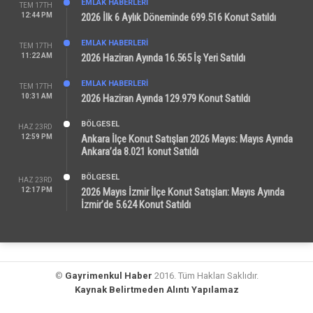
EMLAK HABERLERI
TEM 17TH
12:44 PM
2026 İlk 6 Aylık Döneminde 699.516 Konut Satıldı
EMLAK HABERLERI
TEM 17TH
11:22 AM
2026 Haziran Ayında 16.565 İş Yeri Satıldı
EMLAK HABERLERI
TEM 17TH
10:31 AM
2026 Haziran Ayında 129.979 Konut Satıldı
BÖLGESEL
HAZ 23RD
12:59 PM
Ankara İlçe Konut Satışları 2026 Mayıs: Mayıs Ayında
Ankara’da 8.021 konut Satıldı
BÖLGESEL
HAZ 23RD
12:17 PM
2026 Mayıs İzmir İlçe Konut Satışları: Mayıs Ayında
İzmir’de 5.624 Konut Satıldı
©
Gayrimenkul Haber
2016. Tüm Hakları Saklıdır.
Kaynak Belirtmeden Alıntı Yapılamaz