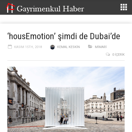
‘housEmotion’ şimdi de Dubai’de
KASIM 15TH, 2018
KEMAL KESKIN
MİMARİ
0 İÇERIK