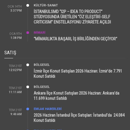
KÜLTÜR-SANAT
OCA 14TH
3:37 PM
İSTANBULSMD “I2P – IDEA TO PRODUCT”
STÜDYOSUNDA ÜRETİLEN “ÖZ ELEŞTİRİ-SELF
CRITICISM” ENSTELASYONU ZİYARETE AÇILDI
MİMARİ
OCA 9TH
1:38 PM
“MİMARLIKTA BAŞARI, İŞ BİRLİĞİNDEN GEÇİYOR”
SATIŞ
BÖLGESEL
TEM 21ST
12:02 PM
İzmir İlçe Konut Satışları 2026 Haziran: İzmir’de 7.791
Konut Satıldı
BÖLGESEL
TEM 21ST
11:11 AM
Ankara İlçe Konut Satışları 2026 Haziran: Ankara’da
11.699 konut Satıldı
EMLAK HABERLERI
TEM 21ST
9:40 AM
2026 Haziran İstanbul İlçe Satışları: İstanbul’da 24.084
Konut Satıldı