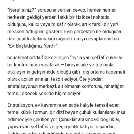
“Nerelisiniz?” sorusuna verilen cevap, hemen hemen
herkesin geldiği yerden farklı bir fiziksel noktada
olduğunu, kalıcı veya misafir olarak, artık farklı bir yeri
mesken tuttuğunu gösterir. Evin gerçekten ne olduğuna
dair çeşitli algılamalara rağmen, en iyi cevaplardan biri
“Ev, Başladığımız Yerdir”.
housEmotion’da fizikselleşen “ev”in yarı şeffaf duvarları
bir kontrol hissi yaratarak – bireyin aile ve toplumla
etkileşimin gelişiminde olduğu gibi- dış ortama kademeli
olarak açılan sınırları tespit ediyor. Öte yandan,
enstalasyonun merkezi, ait olmanın konforunu, rahatlığını
temsil edecek şekilde biçimleniyor.
Enstalasyon, ev kavramını en sade haliyle temsil eden
temel kübik formun, bir dizi beyaz çubuk kullanılarak inşa
edilmesiyle şekilleniyor. Çubuklar arasındaki boşluklar,
yapıya yarı şeffaflık ve geçirgenlik katıyor, dışarıdan,
farklı açılardan izlendiğinde ise optik iluzyonlara yol