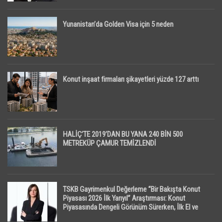
Yunanistan’da Golden Visa için 5 neden
Konut inşaat firmaları şikayetleri yüzde 127 arttı
HALİÇ’TE 2019’DAN BU YANA 240 BİN 500
METREKÜP ÇAMUR TEMİZLENDİ
TSKB Gayrimenkul Değerleme “Bir Bakışta Konut
Piyasası 2026 İlk Yarıyıl” Araştırması: Konut
Piyasasında Dengeli Görünüm Sürerken, İlk El ve
İpotekli Satışlarda Sınırlı Toparlanma Dikkat Çekti