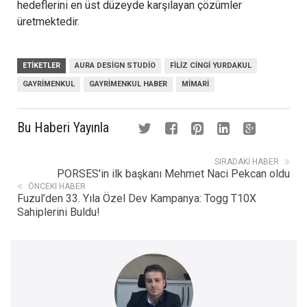
hedeflerini en üst düzeyde karşılayan çözümler
üretmektedir.
ETIKETLER
AURA DESIGN STUDIO
FILIZ CINGI YURDAKUL
GAYRIMENKUL
GAYRIMENKUL HABER
MIMARI
Bu Haberi Yayınla
SIRADAKI HABER
PORSES'in ilk başkanı Mehmet Naci Pekcan oldu
ÖNCEKI HABER
Fuzul’den 33. Yıla Özel Dev Kampanya: Togg T10X
Sahiplerini Buldu!