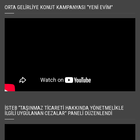
ORTA GELIRLIYE KONUT KAMPANYASI “YENI EVIM”
İSTEB “TAŞINMAZ TICARETI HAKKINDA YÖNETMELIKLE
İLGILI UYGULANAN CEZALAR” PANELI DÜZENLENDI