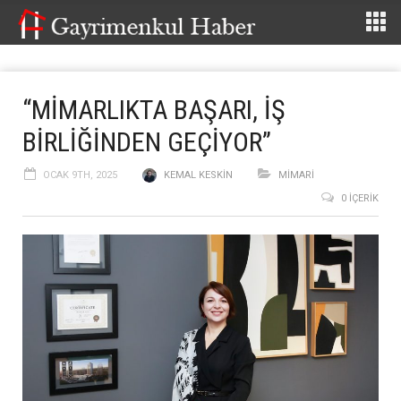
“MİMARLIKTA BAŞARI, İŞ
BİRLİĞİNDEN GEÇİYOR”
OCAK 9TH, 2025
KEMAL KESKIN
MİMARİ
0 İÇERIK