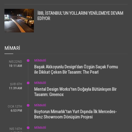
İBB, İSTANBUL’UN YOLLARINI YENİLEMEYE DEVAM
EDİYOR
MIMARI
MİMARİ
NIS 22ND
10:11 AM
Başak Akkoyunlu Design’dan Özgün Saçak Formu
ile Dikkat Çeken Bir Tasarım: The Pearl
MİMARİ
ŞUB 6TH
11:39 AM
Mental Design Works’ten Doğayla Bütünleşen Bir
Tasarım: Greenox
MİMARİ
OCA 12TH
6:53 PM
Boytorun Mimarlık’tan Yurt Dışında İlk Mercedes-
Benz Showroom Dönüşüm Projesi
MİMARİ
NIS 16TH