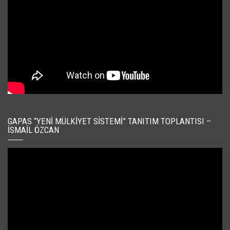
GAPAS “YENI MÜLKIYET SISTEMI” TANITIM TOPLANTISI –
İSMAIL ÖZCAN