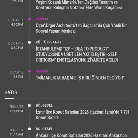
1:29 PM
Yeşim Kozanlı Mimarlık’tan Çağdaş Tasarım ve
Konforun Buluşma Noktası: Elite World Kuşadası
MİMARİ
OCA 15TH
4:02 PM
Özer\Ürger Architects’ten Bağcılar’da Çok Yönlü Bir
Sosyal Yaşam Merkezi
KÜLTÜR-SANAT
OCA 14TH
3:37 PM
İSTANBULSMD “I2P – IDEA TO PRODUCT”
STÜDYOSUNDA ÜRETİLEN “ÖZ ELEŞTİRİ-SELF
CRITICISM” ENSTELASYONU ZİYARETE AÇILDI
MİMARİ
OCA 9TH
1:38 PM
“MİMARLIKTA BAŞARI, İŞ BİRLİĞİNDEN GEÇİYOR”
SATIŞ
BÖLGESEL
TEM 21ST
12:02 PM
İzmir İlçe Konut Satışları 2026 Haziran: İzmir’de 7.791
Konut Satıldı
BÖLGESEL
TEM 21ST
11:11 AM
Ankara İlçe Konut Satışları 2026 Haziran: Ankara’da