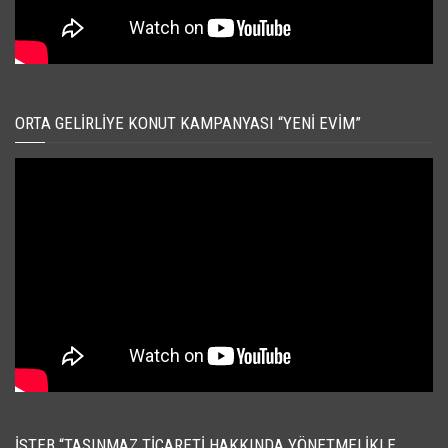
ORTA GELIRLIYE KONUT KAMPANYASI “YENI EVIM”
İSTEB “TAŞINMAZ TICARETI HAKKINDA YÖNETMELIKLE