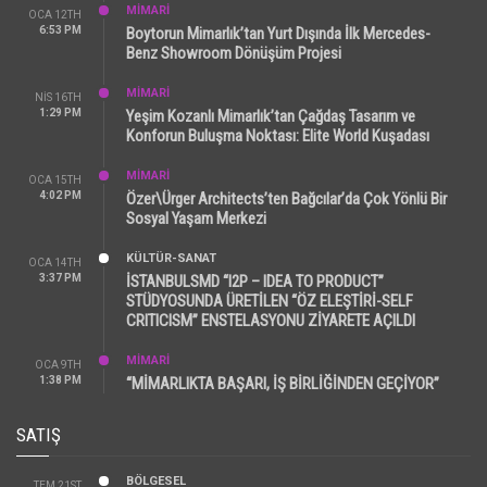
MİMARİ
OCA 12TH
6:53 PM
Boytorun Mimarlık’tan Yurt Dışında İlk Mercedes-
Benz Showroom Dönüşüm Projesi
MİMARİ
NIS 16TH
1:29 PM
Yeşim Kozanlı Mimarlık’tan Çağdaş Tasarım ve
Konforun Buluşma Noktası: Elite World Kuşadası
MİMARİ
OCA 15TH
4:02 PM
Özer\Ürger Architects’ten Bağcılar’da Çok Yönlü Bir
Sosyal Yaşam Merkezi
KÜLTÜR-SANAT
OCA 14TH
3:37 PM
İSTANBULSMD “I2P – IDEA TO PRODUCT”
STÜDYOSUNDA ÜRETİLEN “ÖZ ELEŞTİRİ-SELF
CRITICISM” ENSTELASYONU ZİYARETE AÇILDI
MİMARİ
OCA 9TH
1:38 PM
“MİMARLIKTA BAŞARI, İŞ BİRLİĞİNDEN GEÇİYOR”
SATIŞ
BÖLGESEL
TEM 21ST