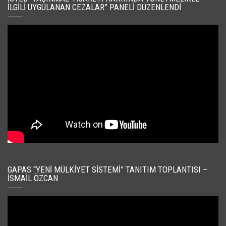
İLGILI UYGULANAN CEZALAR” PANELI DÜZENLENDI
GAPAS “YENI MÜLKIYET SISTEMI” TANITIM TOPLANTISI –
İSMAIL ÖZCAN