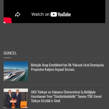
GÜNCEL
Birleşik Arap Emirlikleri’nin İlk Yüksek Hızlı Demiryolu
Projesine Kalyon İnşaat İmzası
SKD Türkiye ve Sabancı Üniversitesi İş Birliğiyle
Hazırlanan Yeni “Sürdürülebilirlik” Tanımı TDK Genel
Türkçe Sözlük’e Girdi