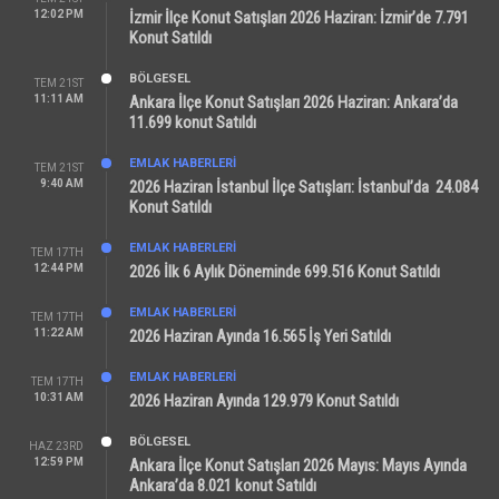
12:02 PM
İzmir İlçe Konut Satışları 2026 Haziran: İzmir’de 7.791
Konut Satıldı
BÖLGESEL
TEM 21ST
11:11 AM
Ankara İlçe Konut Satışları 2026 Haziran: Ankara’da
11.699 konut Satıldı
EMLAK HABERLERI
TEM 21ST
9:40 AM
2026 Haziran İstanbul İlçe Satışları: İstanbul’da 24.084
Konut Satıldı
EMLAK HABERLERI
TEM 17TH
12:44 PM
2026 İlk 6 Aylık Döneminde 699.516 Konut Satıldı
EMLAK HABERLERI
TEM 17TH
11:22 AM
2026 Haziran Ayında 16.565 İş Yeri Satıldı
EMLAK HABERLERI
TEM 17TH
10:31 AM
2026 Haziran Ayında 129.979 Konut Satıldı
BÖLGESEL
HAZ 23RD
12:59 PM
Ankara İlçe Konut Satışları 2026 Mayıs: Mayıs Ayında
Ankara’da 8.021 konut Satıldı