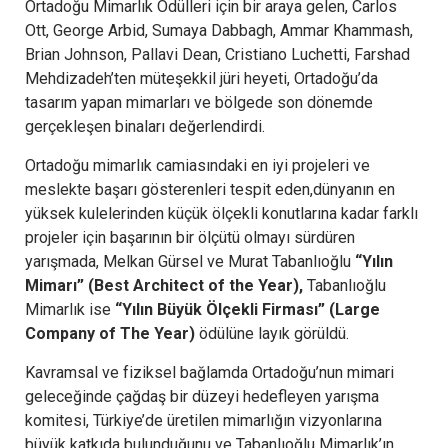
Ortadoğu Mimarlık Ödülleri için bir araya gelen, Carlos
Ott, George Arbid, Sumaya Dabbagh, Ammar Khammash,
Brian Johnson, Pallavi Dean, Cristiano Luchetti, Farshad
Mehdizadeh’ten müteşekkil jüri heyeti, Ortadoğu’da
tasarım yapan mimarları ve bölgede son dönemde
gerçekleşen binaları değerlendirdi.
Ortadoğu mimarlık camiasındaki en iyi projeleri ve
meslekte başarı gösterenleri tespit eden,dünyanın en
yüksek kulelerinden küçük ölçekli konutlarına kadar farklı
projeler için başarının bir ölçütü olmayı sürdüren
yarışmada, Melkan Gürsel ve Murat Tabanlıoğlu
“Yılın
Mimarı” (Best Architect of the Year),
Tabanlıoğlu
Mimarlık ise
“Yılın Büyük Ölçekli Firması” (Large
Company of The Year)
ödülüne layık görüldü.
Kavramsal ve fiziksel bağlamda Ortadoğu’nun mimari
geleceğinde çağdaş bir düzeyi hedefleyen yarışma
komitesi, Türkiye’de üretilen mimarlığın vizyonlarına
büyük katkıda bulunduğunu ve Tabanlıoğlu Mimarlık’ın