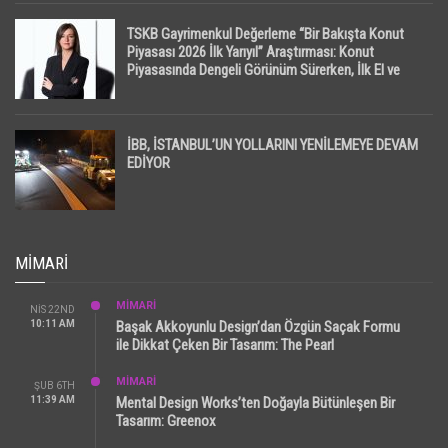
TSKB Gayrimenkul Değerleme “Bir Bakışta Konut
Piyasası 2026 İlk Yarıyıl” Araştırması: Konut
Piyasasında Dengeli Görünüm Sürerken, İlk El ve
İpotekli Satışlarda Sınırlı Toparlanma Dikkat Çekti
İBB, İSTANBUL’UN YOLLARINI YENİLEMEYE DEVAM
EDİYOR
MIMARI
MİMARİ
NIS 22ND
10:11 AM
Başak Akkoyunlu Design’dan Özgün Saçak Formu
ile Dikkat Çeken Bir Tasarım: The Pearl
MİMARİ
ŞUB 6TH
11:39 AM
Mental Design Works’ten Doğayla Bütünleşen Bir
Tasarım: Greenox