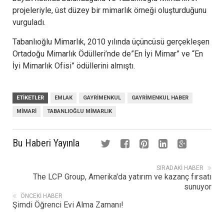
projeleriyle, üst düzey bir mimarlık örneği oluşturduğunu
vurguladı.
Tabanlıoğlu Mimarlık, 2010 yılında üçüncüsü gerçekleşen
Ortadoğu Mimarlık Ödülleri’nde de”En İyi Mimar” ve “En
İyi Mimarlık Ofisi” ödüllerini almıştı.
ETIKETLER
EMLAK
GAYRIMENKUL
GAYRIMENKUL HABER
MIMARI
TABANLIOĞLU MIMARLIK
Bu Haberi Yayınla
SIRADAKI HABER
The LCP Group, Amerika'da yatırım ve kazanç fırsatı
sunuyor
ÖNCEKI HABER
Şimdi Öğrenci Evi Alma Zamanı!