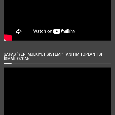
GAPAS “YENI MÜLKIYET SISTEMI” TANITIM TOPLANTISI –
İSMAIL ÖZCAN