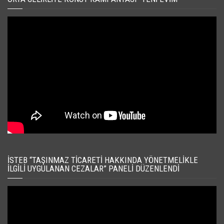
İSTEB “TAŞINMAZ TICARETI HAKKINDA YÖNETMELIKLE
İLGILI UYGULANAN CEZALAR” PANELI DÜZENLENDI