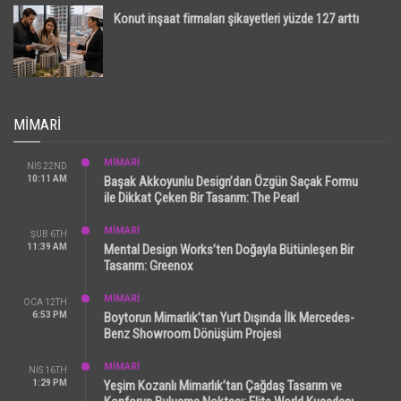
Konut inşaat firmaları şikayetleri yüzde 127 arttı
MIMARI
MİMARİ
NIS 22ND
10:11 AM
Başak Akkoyunlu Design’dan Özgün Saçak Formu
ile Dikkat Çeken Bir Tasarım: The Pearl
MİMARİ
ŞUB 6TH
11:39 AM
Mental Design Works’ten Doğayla Bütünleşen Bir
Tasarım: Greenox
MİMARİ
OCA 12TH
6:53 PM
Boytorun Mimarlık’tan Yurt Dışında İlk Mercedes-
Benz Showroom Dönüşüm Projesi
MİMARİ
NIS 16TH
1:29 PM
Yeşim Kozanlı Mimarlık’tan Çağdaş Tasarım ve