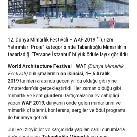
12. Dünya Mimarlık Festivali – WAF 2019 “Turizm
Yatırımları Proje” kategorisinde Tabanlıoğlu Mimarlık’ın
tasarladığı ‘Tersane İstanbul’ büyük ödüle layık görüldü.
World Architecture Festival
–
WAF
(Dünya Mimarlık
Festivali)
buluşmalarının
on ikincisi
,
4– 6 Aralık
2019
tarihleri arasında geçen yıl da olduğu gibi yine
Amsterdam’da gerçekleştirildi. Her zaman olduğu gibi
mimarlık ve kent
gündem
i tartışmalarına ev sahipliği
yapan
WAF 2019
, dünyanın önde gelen mimarlarını ve
mimarlık ofislerini, konferans, sergiler ve ödül programı
ile bir araya getirdi.
Jüri ve izleyiciler ve karşısında yapılan canlı sunumlarla
değerlendirilen,
Tabanlioğlu Mimarlık
imzasını