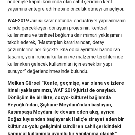
nedeniyle kapalı konumda olan sahil şeridinin kent
yaşamına entegre edilmesine öncülük etmeyi amaçlıyor.
WAF
2019 Jürisi
karar notunda, endüstriyel yapılanmanın
izinde gerçekleşen dönüşüm projesinin, kentsel
kullanımına ve tarihsel bağlama dair mimari yaklaşımını
takdir ederek, “Masterplan kararlarından, detay
çözümlerine her ölçekte ikna edici ayrıntılar barındıran
tasarım, yerin ruhunu kullanım ve malzeme tercihlerinde
kullanırken gelecek kullanımları için esnek bir yapı
sunuyor” değerlendirmesinde bulundu.
Melkan Gürsel
“Kente, geçmişe, var olana ve izlere
itinalı yaklaşımımızı, WAF 2019 jürisi de onayladı.
Dönüşüm ile birlikte, sosyo-kültürel bağlamda
Beyoğlu’ndan, Şişhane Meydanı’ndan başlayan,
Kasımpaşa Meydanı ile devam eden akış, ayrıca
Boğaz kıyısından başlayarak Haliç’e sirayet eden bir
kültür su-yolu gelişimini sürdüren sahil şeridindeki
kamusal kullanımla uyumlu bir yapılanma olacak”