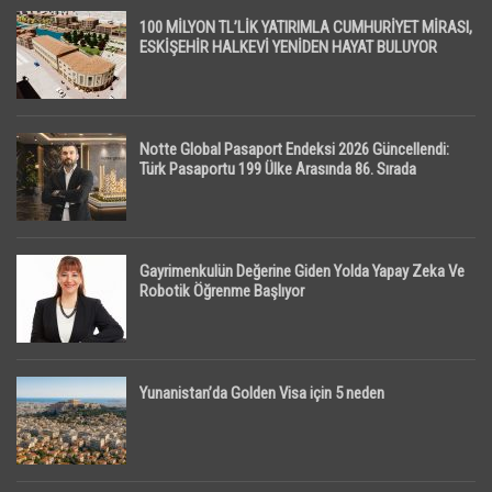
100 MİLYON TL’LİK YATIRIMLA CUMHURİYET MİRASI,
ESKİŞEHİR HALKEVİ YENİDEN HAYAT BULUYOR
Notte Global Pasaport Endeksi 2026 Güncellendi:
Türk Pasaportu 199 Ülke Arasında 86. Sırada
Gayrimenkulün Değerine Giden Yolda Yapay Zeka Ve
Robotik Öğrenme Başlıyor
Yunanistan’da Golden Visa için 5 neden