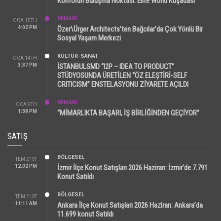
Konforun Buluşma Noktası: Elite World Kuşadası
MİMARİ
OCA 15TH
4:02 PM
Özer\Ürger Architects’ten Bağcılar’da Çok Yönlü Bir
Sosyal Yaşam Merkezi
KÜLTÜR-SANAT
OCA 14TH
3:37 PM
İSTANBULSMD “I2P – IDEA TO PRODUCT”
STÜDYOSUNDA ÜRETİLEN “ÖZ ELEŞTİRİ-SELF
CRITICISM” ENSTELASYONU ZİYARETE AÇILDI
MİMARİ
OCA 9TH
1:38 PM
“MİMARLIKTA BAŞARI, İŞ BİRLİĞİNDEN GEÇİYOR”
SATIŞ
BÖLGESEL
TEM 21ST
12:02 PM
İzmir İlçe Konut Satışları 2026 Haziran: İzmir’de 7.791
Konut Satıldı
BÖLGESEL
TEM 21ST
11:11 AM
Ankara İlçe Konut Satışları 2026 Haziran: Ankara’da
11.699 konut Satıldı