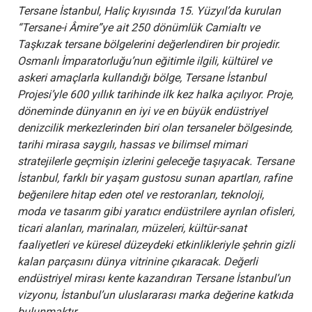
Tersane İstanbul, Haliç kıyısında 15. Yüzyıl’da kurulan
“Tersane-i Âmire”ye ait 250 dönümlük Camialtı ve
Taşkızak tersane bölgelerini değerlendiren bir projedir.
Osmanlı İmparatorluğu’nun eğitimle ilgili, kültürel ve
askeri amaçlarla kullandığı bölge, Tersane İstanbul
Projesi’yle 600 yıllık tarihinde ilk kez halka açılıyor. Proje,
döneminde dünyanın en iyi ve en büyük endüstriyel
denizcilik merkezlerinden biri olan tersaneler bölgesinde,
tarihi mirasa saygılı, hassas ve bilimsel mimari
stratejilerle geçmişin izlerini geleceğe taşıyacak. Tersane
İstanbul, farklı bir yaşam gustosu sunan apartları, rafine
beğenilere hitap eden otel ve restoranları, teknoloji,
moda ve tasarım gibi yaratıcı endüstrilere ayrılan ofisleri,
ticari alanları, marinaları, müzeleri, kültür-sanat
faaliyetleri ve küresel düzeydeki etkinlikleriyle şehrin gizli
kalan parçasını dünya vitrinine çıkaracak. Değerli
endüstriyel mirası kente kazandıran Tersane İstanbul’un
vizyonu, İstanbul’un uluslararası marka değerine katkıda
bulunmaktır.