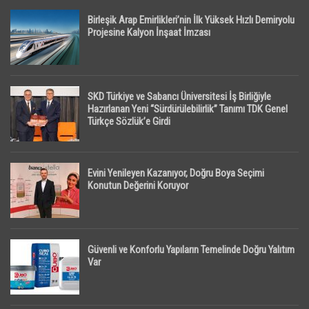
Birleşik Arap Emirlikleri’nin İlk Yüksek Hızlı Demiryolu
Projesine Kalyon İnşaat İmzası
SKD Türkiye ve Sabancı Üniversitesi İş Birliğiyle
Hazırlanan Yeni “Sürdürülebilirlik” Tanımı TDK Genel
Türkçe Sözlük’e Girdi
Evini Yenileyen Kazanıyor, Doğru Boya Seçimi
Konutun Değerini Koruyor
Güvenli ve Konforlu Yapıların Temelinde Doğru Yalıtım
Var