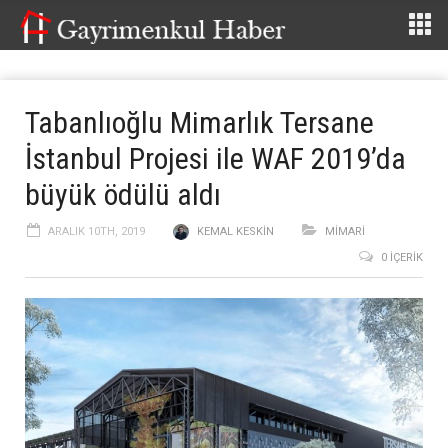
Tabanlıoğlu Mimarlık Tersane
İstanbul Projesi ile WAF 2019’da
büyük ödülü aldı
ARALIK 10TH, 2019
KEMAL KESKIN
MİMARİ
0 İÇERIK