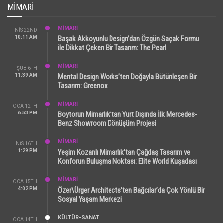
MIMARI
MİMARİ
NIS 22ND
10:11 AM
Başak Akkoyunlu Design’dan Özgün Saçak Formu
ile Dikkat Çeken Bir Tasarım: The Pearl
MİMARİ
ŞUB 6TH
11:39 AM
Mental Design Works’ten Doğayla Bütünleşen Bir
Tasarım: Greenox
MİMARİ
OCA 12TH
6:53 PM
Boytorun Mimarlık’tan Yurt Dışında İlk Mercedes-
Benz Showroom Dönüşüm Projesi
MİMARİ
NIS 16TH
1:29 PM
Yeşim Kozanlı Mimarlık’tan Çağdaş Tasarım ve
Konforun Buluşma Noktası: Elite World Kuşadası
MİMARİ
OCA 15TH
4:02 PM
Özer\Ürger Architects’ten Bağcılar’da Çok Yönlü Bir
Sosyal Yaşam Merkezi
KÜLTÜR-SANAT
OCA 14TH