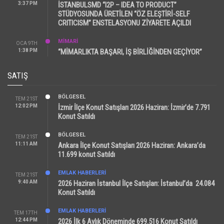
3:37 PM
İSTANBULSMD “I2P – IDEA TO PRODUCT”
STÜDYOSUNDA ÜRETİLEN “ÖZ ELEŞTİRİ-SELF
CRITICISM” ENSTELASYONU ZİYARETE AÇILDI
MİMARİ
OCA 9TH
1:38 PM
“MİMARLIKTA BAŞARI, İŞ BİRLİĞİNDEN GEÇİYOR”
SATIŞ
BÖLGESEL
TEM 21ST
12:02 PM
İzmir İlçe Konut Satışları 2026 Haziran: İzmir’de 7.791
Konut Satıldı
BÖLGESEL
TEM 21ST
11:11 AM
Ankara İlçe Konut Satışları 2026 Haziran: Ankara’da
11.699 konut Satıldı
EMLAK HABERLERI
TEM 21ST
9:40 AM
2026 Haziran İstanbul İlçe Satışları: İstanbul’da 24.084
Konut Satıldı
EMLAK HABERLERI
TEM 17TH
12:44 PM
2026 İlk 6 Aylık Döneminde 699.516 Konut Satıldı