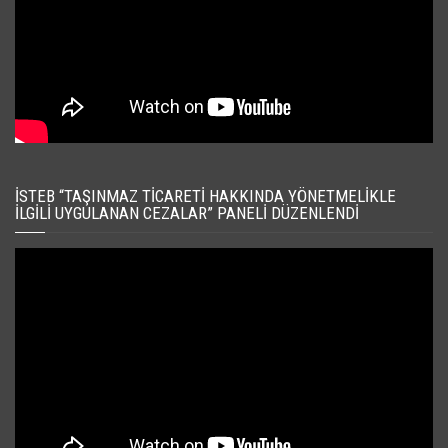
İSTEB “TAŞINMAZ TICARETI HAKKINDA YÖNETMELIKLE
İLGILI UYGULANAN CEZALAR” PANELI DÜZENLENDI