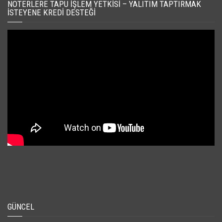
NOTERLERE TAPU İŞLEM YETKISI – YALITIM TAPTIRMAK
İSTEYENE KREDI DESTEĞI
GÜNCEL