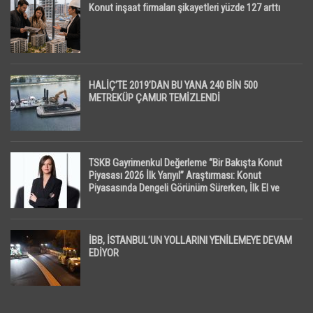
Konut inşaat firmaları şikayetleri yüzde 127 arttı
HALİÇ’TE 2019’DAN BU YANA 240 BİN 500
METREKÜP ÇAMUR TEMİZLENDİ
TSKB Gayrimenkul Değerleme “Bir Bakışta Konut
Piyasası 2026 İlk Yarıyıl” Araştırması: Konut
Piyasasında Dengeli Görünüm Sürerken, İlk El ve
İpotekli Satışlarda Sınırlı Toparlanma Dikkat Çekti
İBB, İSTANBUL’UN YOLLARINI YENİLEMEYE DEVAM
EDİYOR