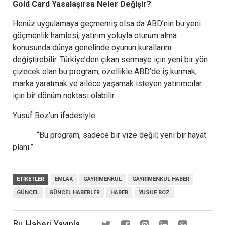
Gold Card Yasalaşırsa Neler Değişir?
Henüz uygulamaya geçmemiş olsa da ABD’nin bu yeni
göçmenlik hamlesi, yatırım yoluyla oturum alma
konusunda dünya genelinde oyunun kurallarını
değiştirebilir. Türkiye’den çıkan sermaye için yeni bir yön
çizecek olan bu program, özellikle ABD’de iş kurmak,
marka yaratmak ve ailece yaşamak isteyen yatırımcılar
için bir dönüm noktası olabilir.
Yusuf Boz’un ifadesiyle:
“Bu program, sadece bir vize değil; yeni bir hayat
planı.”
ETIKETLER
EMLAK
GAYRIMENKUL
GAYRIMENKUL HABER
GÜNCEL
GÜNCEL HABERLER
HABER
YUSUF BOZ
Bu Haberi Yayınla