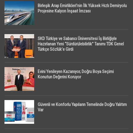
Birleşik Arap Emirlikleri’nin İlk Yüksek Hızlı Demiryolu
Projesine Kalyon İnşaat İmzası
SKD Türkiye ve Sabancı Üniversitesi İş Birliğiyle
Hazırlanan Yeni “Sürdürülebilirlik” Tanımı TDK Genel
Türkçe Sözlük’e Girdi
Evini Yenileyen Kazanıyor, Doğru Boya Seçimi
Konutun Değerini Koruyor
Güvenli ve Konforlu Yapıların Temelinde Doğru Yalıtım
Var