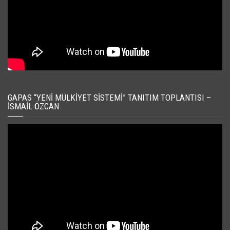
GAPAS “YENI MÜLKIYET SISTEMI” TANITIM TOPLANTISI –
İSMAIL ÖZCAN