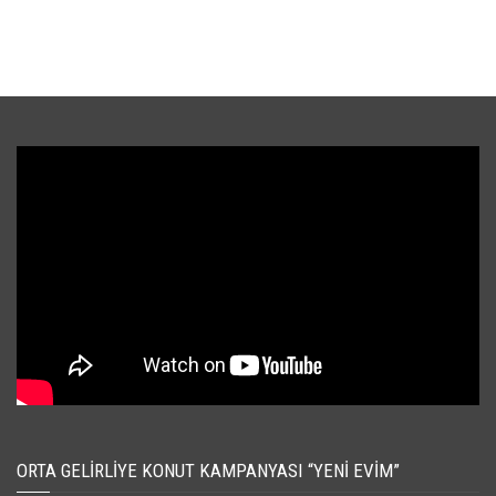
ORTA GELIRLIYE KONUT KAMPANYASI “YENI EVIM”