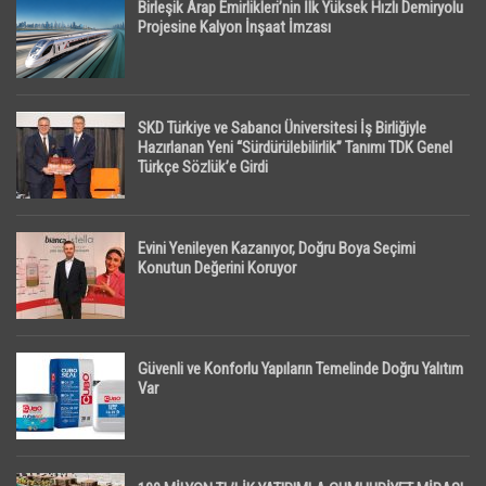
Birleşik Arap Emirlikleri’nin İlk Yüksek Hızlı Demiryolu
Projesine Kalyon İnşaat İmzası
SKD Türkiye ve Sabancı Üniversitesi İş Birliğiyle
Hazırlanan Yeni “Sürdürülebilirlik” Tanımı TDK Genel
Türkçe Sözlük’e Girdi
Evini Yenileyen Kazanıyor, Doğru Boya Seçimi
Konutun Değerini Koruyor
Güvenli ve Konforlu Yapıların Temelinde Doğru Yalıtım
Var