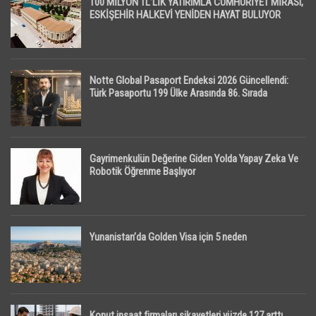
100 MİLYON TL’LİK YATIRIMLA CUMHURİYET MİRASI,
ESKİŞEHİR HALKEVİ YENİDEN HAYAT BULUYOR
Notte Global Pasaport Endeksi 2026 Güncellendi:
Türk Pasaportu 199 Ülke Arasında 86. Sırada
Gayrimenkulün Değerine Giden Yolda Yapay Zeka Ve
Robotik Öğrenme Başlıyor
Yunanistan’da Golden Visa için 5 neden
Konut inşaat firmaları şikayetleri yüzde 127 arttı