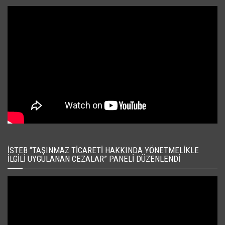
İSTEB “TAŞINMAZ TICARETI HAKKINDA YÖNETMELIKLE
İLGILI UYGULANAN CEZALAR” PANELI DÜZENLENDI