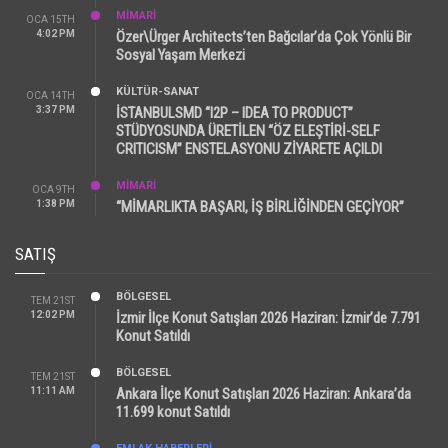
MİMARİ
OCA 15TH
4:02 PM
Özer\Ürger Architects’ten Bağcılar’da Çok Yönlü Bir
Sosyal Yaşam Merkezi
KÜLTÜR-SANAT
OCA 14TH
3:37 PM
İSTANBULSMD “I2P – IDEA TO PRODUCT”
STÜDYOSUNDA ÜRETİLEN “ÖZ ELEŞTİRİ-SELF
CRITICISM” ENSTELASYONU ZİYARETE AÇILDI
MİMARİ
OCA 9TH
1:38 PM
“MİMARLIKTA BAŞARI, İŞ BİRLİĞİNDEN GEÇİYOR”
SATIŞ
BÖLGESEL
TEM 21ST
12:02 PM
İzmir İlçe Konut Satışları 2026 Haziran: İzmir’de 7.791
Konut Satıldı
BÖLGESEL
TEM 21ST
11:11 AM
Ankara İlçe Konut Satışları 2026 Haziran: Ankara’da
11.699 konut Satıldı