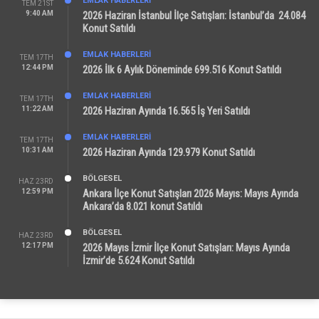
EMLAK HABERLERI
TEM 21ST
9:40 AM
2026 Haziran İstanbul İlçe Satışları: İstanbul’da 24.084
Konut Satıldı
EMLAK HABERLERI
TEM 17TH
12:44 PM
2026 İlk 6 Aylık Döneminde 699.516 Konut Satıldı
EMLAK HABERLERI
TEM 17TH
11:22 AM
2026 Haziran Ayında 16.565 İş Yeri Satıldı
EMLAK HABERLERI
TEM 17TH
10:31 AM
2026 Haziran Ayında 129.979 Konut Satıldı
BÖLGESEL
HAZ 23RD
12:59 PM
Ankara İlçe Konut Satışları 2026 Mayıs: Mayıs Ayında
Ankara’da 8.021 konut Satıldı
BÖLGESEL
HAZ 23RD
12:17 PM
2026 Mayıs İzmir İlçe Konut Satışları: Mayıs Ayında
İzmir’de 5.624 Konut Satıldı