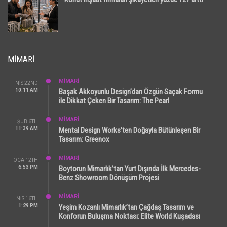
MIMARI
MİMARİ
NIS 22ND
10:11 AM
Başak Akkoyunlu Design’dan Özgün Saçak Formu
ile Dikkat Çeken Bir Tasarım: The Pearl
MİMARİ
ŞUB 6TH
11:39 AM
Mental Design Works’ten Doğayla Bütünleşen Bir
Tasarım: Greenox
MİMARİ
OCA 12TH
6:53 PM
Boytorun Mimarlık’tan Yurt Dışında İlk Mercedes-
Benz Showroom Dönüşüm Projesi
MİMARİ
NIS 16TH
1:29 PM
Yeşim Kozanlı Mimarlık’tan Çağdaş Tasarım ve
Konforun Buluşma Noktası: Elite World Kuşadası