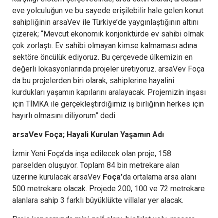
eve yolculuğun ve bu sayede erişilebilir hale gelen konut
sahipliğinin arsaVev ile Türkiye’de yaygınlaştığının altını
çizerek; “Mevcut ekonomik konjonktürde ev sahibi olmak
çok zorlaştı. Ev sahibi olmayan kimse kalmaması adına
sektöre öncülük ediyoruz. Bu çerçevede ülkemizin en
değerli lokasyonlarında projeler üretiyoruz. arsaVev Foça
da bu projelerden biri olarak, sahiplerine hayalini
kurdukları yaşamın kapılarını aralayacak. Projemizin inşası
için TİMKA ile gerçekleştirdiğimiz iş birliğinin herkes için
hayırlı olmasını diliyorum” dedi.
arsaVev Foça; Hayali Kurulan Yaşamın Adı
İzmir Yeni Foça’da inşa edilecek olan proje, 158
parselden oluşuyor. Toplam 84 bin metrekare alan
üzerine kurulacak arsaVev
Foça’
da ortalama arsa alanı
500 metrekare olacak. Projede 200, 100 ve 72 metrekare
alanlara sahip 3 farklı büyüklükte villalar yer alacak.