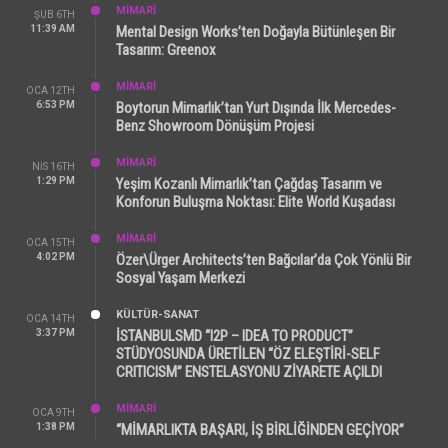
MİMARİ
ŞUB 6TH
11:39 AM
Mental Design Works’ten Doğayla Bütünleşen Bir
Tasarım: Greenox
MİMARİ
OCA 12TH
6:53 PM
Boytorun Mimarlık’tan Yurt Dışında İlk Mercedes-
Benz Showroom Dönüşüm Projesi
MİMARİ
NIS 16TH
1:29 PM
Yeşim Kozanlı Mimarlık’tan Çağdaş Tasarım ve
Konforun Buluşma Noktası: Elite World Kuşadası
MİMARİ
OCA 15TH
4:02 PM
Özer\Ürger Architects’ten Bağcılar’da Çok Yönlü Bir
Sosyal Yaşam Merkezi
KÜLTÜR-SANAT
OCA 14TH
3:37 PM
İSTANBULSMD “I2P – IDEA TO PRODUCT”
STÜDYOSUNDA ÜRETİLEN “ÖZ ELEŞTİRİ-SELF
CRITICISM” ENSTELASYONU ZİYARETE AÇILDI
MİMARİ
OCA 9TH
1:38 PM
“MİMARLIKTA BAŞARI, İŞ BİRLİĞİNDEN GEÇİYOR”