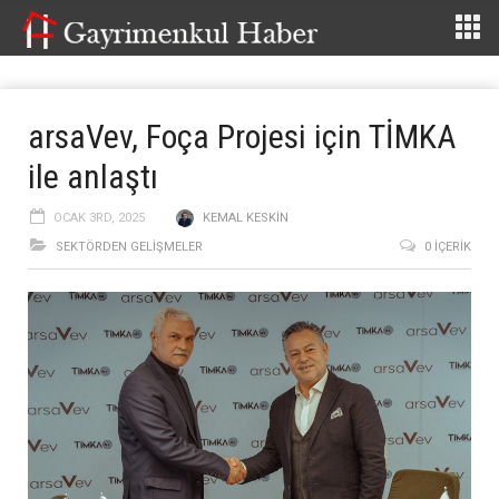
arsaVev, Foça Projesi için TİMKA
ile anlaştı
OCAK 3RD, 2025
KEMAL KESKIN
SEKTÖRDEN GELIŞMELER
0 İÇERIK