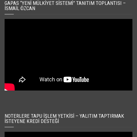
GAPAS “YENI MÜLKIYET SISTEMI” TANITIM TOPLANTISI –
İSMAIL ÖZCAN
NOTERLERE TAPU İŞLEM YETKISI – YALITIM TAPTIRMAK
İSTEYENE KREDI DESTEĞI