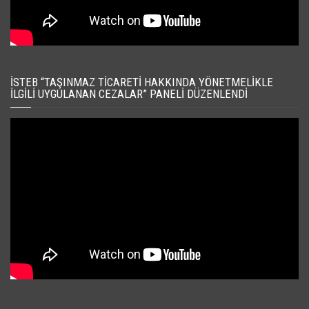
İSTEB “TAŞINMAZ TICARETI HAKKINDA YÖNETMELIKLE
İLGILI UYGULANAN CEZALAR” PANELI DÜZENLENDI