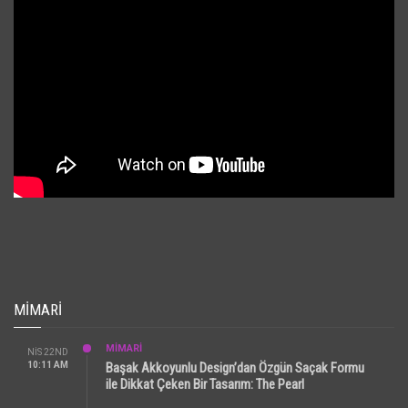
MIMARI
MİMARİ
NIS 22ND
10:11 AM
Başak Akkoyunlu Design’dan Özgün Saçak Formu
ile Dikkat Çeken Bir Tasarım: The Pearl