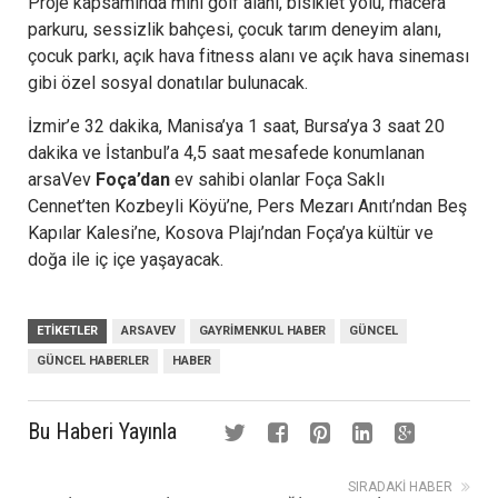
Proje kapsamında mini golf alanı, bisiklet yolu, macera
parkuru, sessizlik bahçesi, çocuk tarım deneyim alanı,
çocuk parkı, açık hava fitness alanı ve açık hava sineması
gibi özel sosyal donatılar bulunacak.
İzmir’e 32 dakika, Manisa’ya 1 saat, Bursa’ya 3 saat 20
dakika ve İstanbul’a 4,5 saat mesafede konumlanan
arsaVev
Foça’dan
ev sahibi olanlar Foça Saklı
Cennet’ten Kozbeyli Köyü’ne, Pers Mezarı Anıtı’ndan Beş
Kapılar Kalesi’ne, Kosova Plajı’ndan Foça’ya kültür ve
doğa ile iç içe yaşayacak.
ETIKETLER
ARSAVEV
GAYRIMENKUL HABER
GÜNCEL
GÜNCEL HABERLER
HABER
Bu Haberi Yayınla
SIRADAKI HABER