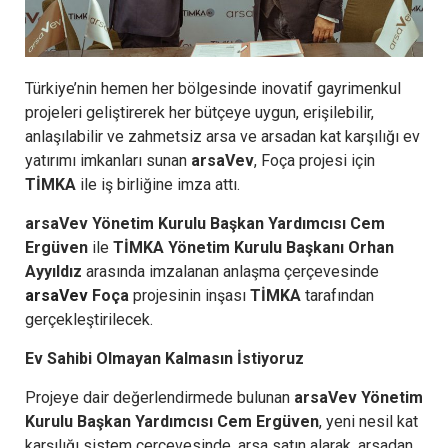
Türkiye’nin hemen her bölgesinde inovatif gayrimenkul
projeleri geliştirerek her bütçeye uygun, erişilebilir,
anlaşılabilir ve zahmetsiz arsa ve arsadan kat karşılığı ev
yatırımı imkanları sunan
arsaVev
, Foça projesi için
TİMKA
ile iş birliğine imza attı.
arsaVev Yönetim Kurulu Başkan Yardımcısı Cem
Ergüven
ile
TİMKA Yönetim Kurulu Başkanı Orhan
Ayyıldız
arasında imzalanan anlaşma çerçevesinde
arsaVev
Foça
projesinin inşası
TİMKA
tarafından
gerçekleştirilecek.
Ev Sahibi Olmayan Kalmasın İstiyoruz
Projeye dair değerlendirmede bulunan
arsaVev Yönetim
Kurulu Başkan Yardımcısı Cem Ergüven
, yeni nesil kat
karşılığı sistem çerçevesinde, arsa satın alarak, arsadan