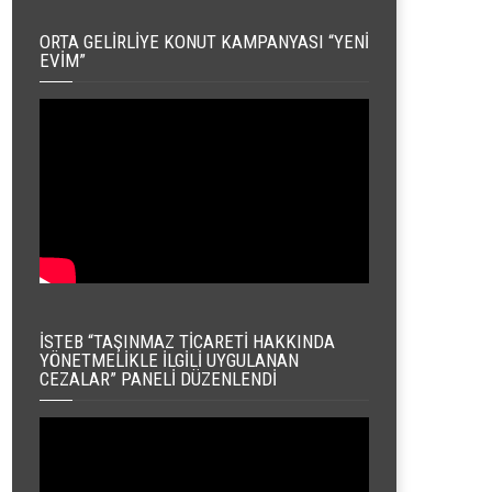
ORTA GELIRLIYE KONUT KAMPANYASI “YENI
EVIM”
İSTEB “TAŞINMAZ TICARETI HAKKINDA
YÖNETMELIKLE İLGILI UYGULANAN
CEZALAR” PANELI DÜZENLENDI