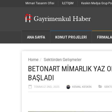
Mimari Tasarım Ofisi
İLETİŞİM
Keskin Medya Grup Por
ANA SAYFA
KONUT PROJELERİ
FIRMAL
Home
Sektörden Gelişmeler
BETONART MİMARLIK YAZ OK
BAŞLADI
TEMMUZ 2ND, 2025
KEMAL KESKIN
SEKT