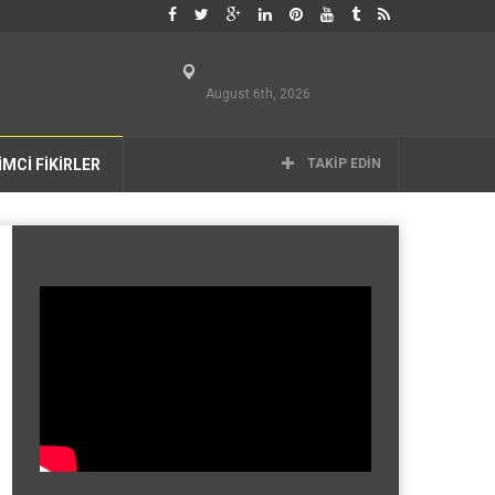
August 6th, 2026
İMCİ FİKİRLER
TAKIP EDIN