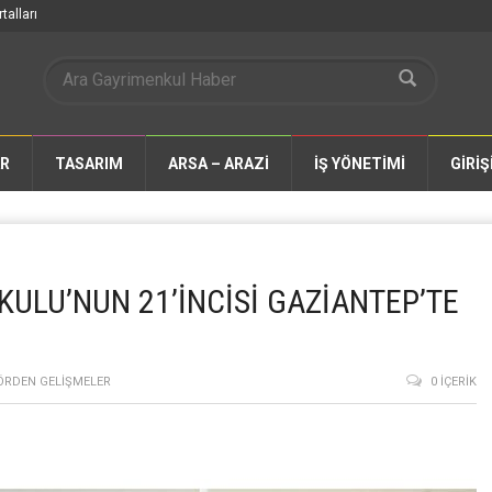
talları
AR
TASARIM
ARSA – ARAZİ
İŞ YÖNETİMİ
GİRİŞ
ULU’NUN 21’İNCİSİ GAZİANTEP’TE
ÖRDEN GELIŞMELER
0 İÇERIK