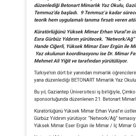
düzenlediği Betonart Mimarlık Yaz Okulu, Gazia
Temmuz’da başladı. 9 Temmuz’a kadar sürec
teorik hem uygulamalı tanıma fırsatı veren at
Küratörlüğünü Yüksek Mimar Erhan Vural’ın üs
Esra Gürbüz Yıldırım yürütecek. “Network/Ağ
Hande Ciğerli, Yüksek Mimar Eser Ergün ile Mi
Yaz okulunun koordinasyonu ise Dr. Mimar Fer
Mehmet Ali Yiğit ve tarafından yürütülüyor.
Türkiye’nin dört bir yanından mimarlık öğrencile
yana düzenlediği BETONART Mimarlık Yaz Okulu Pr
Bu yıl, Gaziantep Üniversitesi iş birliğiyle, Çi
sponsorluğunda düzenlenen 21. Betonart Mimarlık
Küratörlüğünü Yüksek Mimar Erhan Vural’ın üstle
Gürbüz Yıldırım yürütüyor. “Network/Ağ” teması
Yüksek Mimar Eser Ergün ile Mimar / İç Mimar G