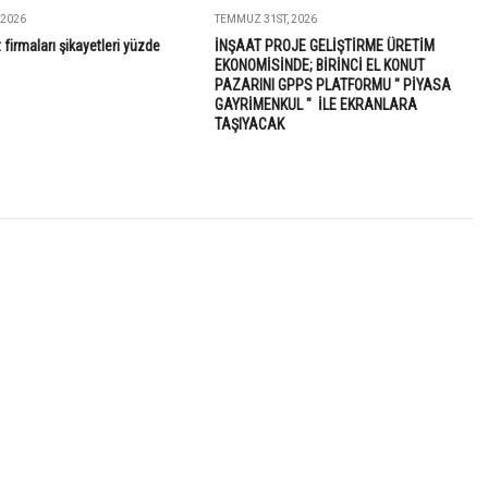
 2026
TEMMUZ 31ST, 2026
 firmaları şikayetleri yüzde
İNŞAAT PROJE GELİŞTİRME ÜRETİM
EKONOMİSİNDE; BİRİNCİ EL KONUT
PAZARINI GPPS PLATFORMU " PİYASA
GAYRİMENKUL " İLE EKRANLARA
TAŞIYACAK