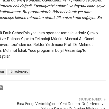
 fazla öğrenciye ulaştık. Öğrencilerimizin çimento ve betonu
tirmeleri çok değerli. Etkinliğimizi anlamlı ve faydalı kılan şeyin
kullanılması. Bu programlarda öğrenci olarak yer alan
erkesçe bilinen mimarları olarak ülkemize katkı sağlıyor. Bu
rü Fatih Cebeci’nin yanı sıra sponsor temsilcilerimiz Çimko
 ve Polisan Yapıkim Teknoloji Müdürü Mahmut Ali Öncel
Üniversitesi’nden ise Rektör Yardımcısı Prof. Dr. Mehmet
Dr. Mehmet İshak Yüce programın bu yıl Gaziantep’te
tılar.
BER
TÜRKÇIMENTO
SIRADAKI HABER
Bina Enerji Verimliliğinde Yeni Dönem: Değerleme ve
Yatırım Kararları Doğrudan Etkilenecek