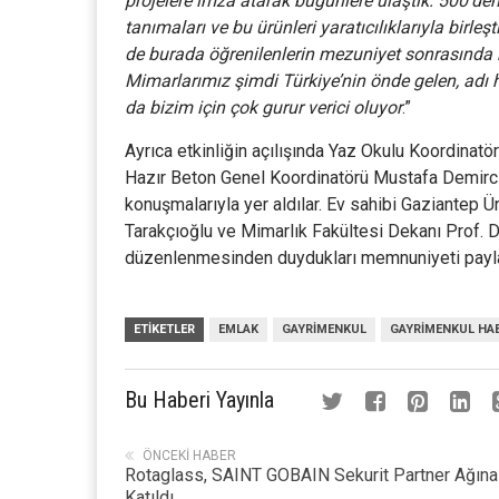
projelere imza atarak bugünlere ulaştık. 500’den
tanımaları ve bu ürünleri yaratıcılıklarıyla birleş
de burada öğrenilenlerin mezuniyet sonrasında 
Mimarlarımız şimdi Türkiye’nin önde gelen, adı h
da bizim için çok gurur verici oluyor
.”
Ayrıca etkinliğin açılışında Yaz Okulu Koordinatö
Hazır Beton Genel Koordinatörü Mustafa Demirci
konuşmalarıyla yer aldılar. Ev sahibi Gaziantep 
Tarakçıoğlu ve Mimarlık Fakültesi Dekanı Prof. 
düzenlenmesinden duydukları memnuniyeti paylaş
ETIKETLER
EMLAK
GAYRIMENKUL
GAYRIMENKUL HA
Bu Haberi Yayınla
ÖNCEKI HABER
Rotaglass, SAINT GOBAIN Sekurit Partner Ağına
Katıldı