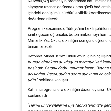
Network/Ağ temasıyla programda katılımcılar, beto
altyapıya uzanan görünmez ama güçlü bağlantılar
içindeki dönüşümü, sürdürülebilirlik koordinasyon
değerlendirilecek.
Program kapsamında, Türkiye’nin farklı şehirleri
sınıfa geçen öğrenciler, beton malzemeyi hem te
Mimarlık Yaz Okulu, etkinliğin son günü öğrencile
tamamlanacak.
Betonart Mimarlık Yaz Okulu etkinliğinin açılı
burada olmaktan duyduğum memnuniyeti kalben 
başladık. Betonu doğru tanımak lazım. Betona nas
açısından. Beton, sudan sonra dünyanın en çok k
ürün.”
şeklinde konuştu.
Katılımcı öğrencilere etkinliğin düzenleyicisi 
sonlandırdı:
“
Her yıl üniversiteler ve üye fabrikalarımızla gerçe