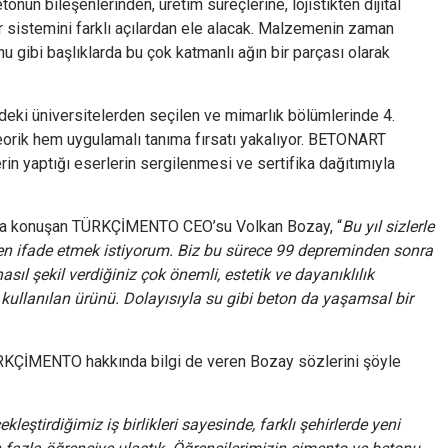
nun bileşenlerinden, üretim süreçlerine, lojistikten dijital
 sistemini farklı açılardan ele alacak. Malzemenin zaman
u gibi başlıklarda bu çok katmanlı ağın bir parçası olarak
ndeki üniversitelerden seçilen ve mimarlık bölümlerinde 4.
orik hem uygulamalı tanıma fırsatı yakalıyor. BETONART
rin yaptığı eserlerin sergilenmesi ve sertifika dağıtımıyla
şında konuşan TÜRKÇİMENTO CEO’su Volkan Bozay, “
Bu yıl sizlerle
ifade etmek istiyorum. Biz bu sürece 99 depreminden sonra
ıl şekil verdiğiniz çok önemli, estetik ve dayanıklılık
ullanılan ürünü. Dolayısıyla su gibi beton da yaşamsal bir
TÜRKÇİMENTO hakkında bilgi de veren Bozay sözlerini şöyle
kleştirdiğimiz iş birlikleri sayesinde, farklı şehirlerde yeni