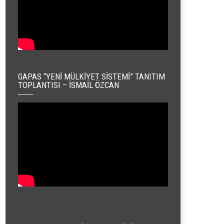
GAPAS “YENI MÜLKIYET SISTEMI” TANITIM
TOPLANTISI – İSMAIL ÖZCAN