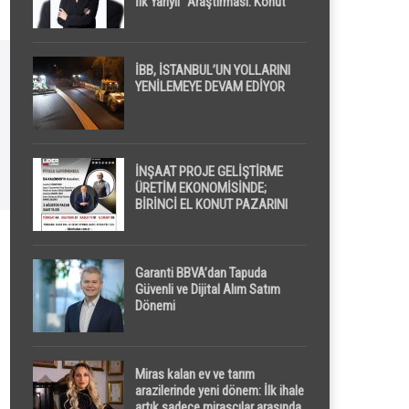
İlk Yarıyıl” Araştırması: Konut
Piyasasında Dengeli Görünüm
Sürerken, İlk El ve İpotekli
Satışlarda Sınırlı Toparlanma
Dikkat Çekti
İBB, İSTANBUL’UN YOLLARINI
YENİLEMEYE DEVAM EDİYOR
İNŞAAT PROJE GELİŞTİRME
ÜRETİM EKONOMİSİNDE;
BİRİNCİ EL KONUT PAZARINI
GPPS PLATFORMU ” PİYASA
GAYRİMENKUL ” İLE
EKRANLARA TAŞIYACAK
Garanti BBVA’dan Tapuda
Güvenli ve Dijital Alım Satım
Dönemi
Miras kalan ev ve tarım
arazilerinde yeni dönem: İlk ihale
artık sadece mirasçılar arasında