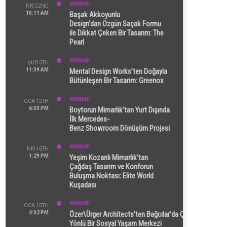
MİMARİ
NIS 22ND
10:11 AM
Başak Akkoyunlu
Design’dan Özgün Saçak Formu
ile Dikkat Çeken Bir Tasarım: The
Pearl
MİMARİ
ŞUB 6TH
11:39 AM
Mental Design Works’ten Doğayla
Bütünleşen Bir Tasarım: Greenox
MİMARİ
OCA 12TH
6:53 PM
Boytorun Mimarlık’tan Yurt Dışında
İlk Mercedes-
Benz Showroom Dönüşüm Projesi
MİMARİ
NIS 16TH
1:29 PM
Yeşim Kozanlı Mimarlık’tan
Çağdaş Tasarım ve Konforun
Buluşma Noktası: Elite World
Kuşadası
MİMARİ
OCA 15TH
4:02 PM
Özer\Ürger Architects’ten Bağcılar’da Çok
Yönlü Bir Sosyal Yaşam Merkezi