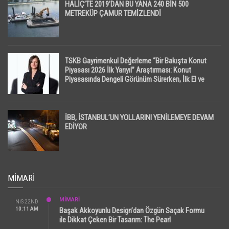
HALİÇ’TE 2019’DAN BU YANA 240 BİN 500
METREKÜP ÇAMUR TEMİZLENDİ
TSKB Gayrimenkul Değerleme “Bir Bakışta Konut
Piyasası 2026 İlk Yarıyıl” Araştırması: Konut
Piyasasında Dengeli Görünüm Sürerken, İlk El ve
İpotekli Satışlarda Sınırlı Toparlanma Dikkat Çekti
İBB, İSTANBUL’UN YOLLARINI YENİLEMEYE DEVAM
EDİYOR
MIMARI
MİMARİ
NIS 22ND
10:11 AM
Başak Akkoyunlu Design’dan Özgün Saçak Formu
ile Dikkat Çeken Bir Tasarım: The Pearl