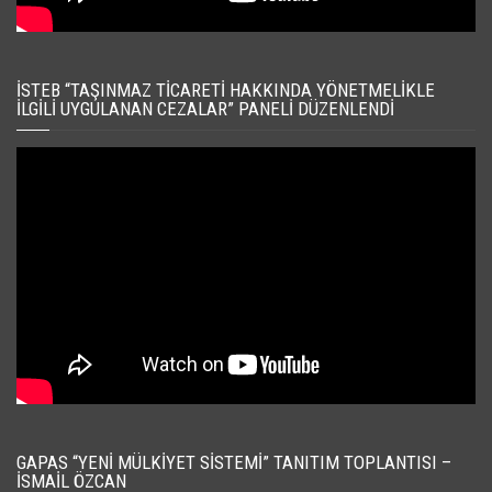
İSTEB “TAŞINMAZ TICARETI HAKKINDA YÖNETMELIKLE
İLGILI UYGULANAN CEZALAR” PANELI DÜZENLENDI
GAPAS “YENI MÜLKIYET SISTEMI” TANITIM TOPLANTISI –
İSMAIL ÖZCAN