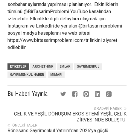
sonbahar aylarında yapılması planlanıyor. Etkinliklerin
tümünü @BirTasarimProblemi YouTube kanalından
izlenebilir. Etkinlikle ilgili detaylara ulaşmak için
Instagram ve LinkedIn’de yer alan @birtasarimproblemi
sosyal medya hesaplarını ve web sitesi
https://www.birtasarimproblemi.com/tr linkini ziyaret
edilebilir.
ETIKETLER
ARCHETHINK
EMLAK
GAYRIMENKUL
GAYRIMENKUL HABER
MIMARI
Bu Haberi Yayınla
SIRADAKI HABER
ÇELİK VE YEŞİL DÖNÜŞÜM EKOSİSTEMİ YEŞİL ÇELİK
ZİRVESİ’NDE BULUŞTU
ÖNCEKI HABER
Rönesans Gayrimenkul Yatırım’dan 2026’ya güçlü