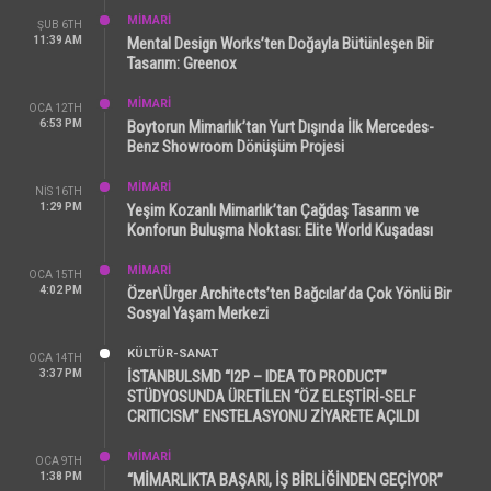
MİMARİ
ŞUB 6TH
11:39 AM
Mental Design Works’ten Doğayla Bütünleşen Bir
Tasarım: Greenox
MİMARİ
OCA 12TH
6:53 PM
Boytorun Mimarlık’tan Yurt Dışında İlk Mercedes-
Benz Showroom Dönüşüm Projesi
MİMARİ
NIS 16TH
1:29 PM
Yeşim Kozanlı Mimarlık’tan Çağdaş Tasarım ve
Konforun Buluşma Noktası: Elite World Kuşadası
MİMARİ
OCA 15TH
4:02 PM
Özer\Ürger Architects’ten Bağcılar’da Çok Yönlü Bir
Sosyal Yaşam Merkezi
KÜLTÜR-SANAT
OCA 14TH
3:37 PM
İSTANBULSMD “I2P – IDEA TO PRODUCT”
STÜDYOSUNDA ÜRETİLEN “ÖZ ELEŞTİRİ-SELF
CRITICISM” ENSTELASYONU ZİYARETE AÇILDI
MİMARİ
OCA 9TH
1:38 PM
“MİMARLIKTA BAŞARI, İŞ BİRLİĞİNDEN GEÇİYOR”