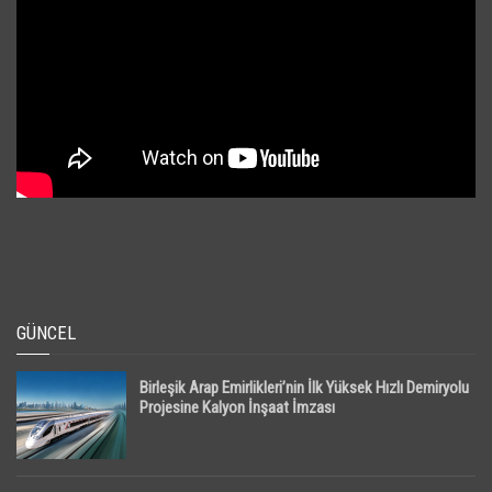
GÜNCEL
Birleşik Arap Emirlikleri’nin İlk Yüksek Hızlı Demiryolu
Projesine Kalyon İnşaat İmzası