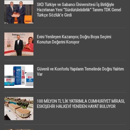
SKD Türkiye ve Sabancı Üniversitesi İş Birliğiyle
Hazırlanan Yeni “Sürdürülebilirlik” Tanımı TDK Genel
Türkçe Sözlük’e Girdi
Evini Yenileyen Kazanıyor, Doğru Boya Seçimi
Konutun Değerini Koruyor
Güvenli ve Konforlu Yapıların Temelinde Doğru Yalıtım
Var
100 MİLYON TL’LİK YATIRIMLA CUMHURİYET MİRASI,
ESKİŞEHİR HALKEVİ YENİDEN HAYAT BULUYOR