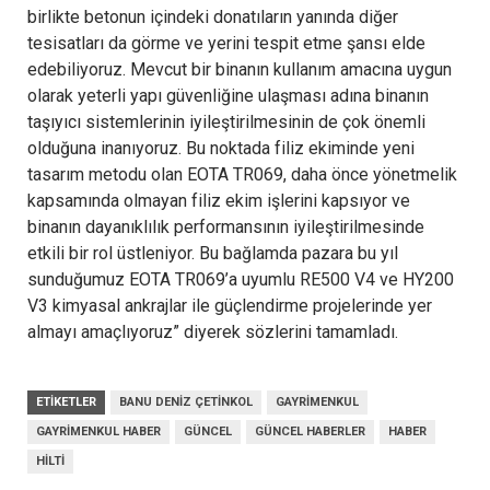
birlikte betonun içindeki donatıların yanında diğer
tesisatları da görme ve yerini tespit etme şansı elde
edebiliyoruz. Mevcut bir binanın kullanım amacına uygun
olarak yeterli yapı güvenliğine ulaşması adına binanın
taşıyıcı sistemlerinin iyileştirilmesinin de çok önemli
olduğuna inanıyoruz. Bu noktada filiz ekiminde yeni
tasarım metodu olan EOTA TR069, daha önce yönetmelik
kapsamında olmayan filiz ekim işlerini kapsıyor ve
binanın dayanıklılık performansının iyileştirilmesinde
etkili bir rol üstleniyor. Bu bağlamda pazara bu yıl
sunduğumuz EOTA TR069’a uyumlu RE500 V4 ve HY200
V3 kimyasal ankrajlar ile güçlendirme projelerinde yer
almayı amaçlıyoruz” diyerek sözlerini tamamladı.
ETIKETLER
BANU DENIZ ÇETINKOL
GAYRIMENKUL
GAYRIMENKUL HABER
GÜNCEL
GÜNCEL HABERLER
HABER
HILTI