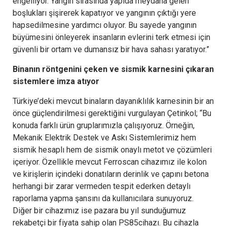
engelliyor. Yangın sırasında yapıda meydana gelen
boşlukları şişirerek kapatıyor ve yangının çıktığı yere
hapsedilmesine yardımcı oluyor. Bu sayede yangının
büyümesini önleyerek insanların evlerini terk etmesi için
güvenli bir ortam ve dumansız bir hava sahası yaratıyor.”
Binanın röntgenini çeken ve sismik karnesini çıkaran
sistemlere imza atıyor
Türkiye’deki mevcut binaların dayanıklılık karnesinin bir an
önce güçlendirilmesi gerektiğini vurgulayan Çetinkol; “Bu
konuda farklı ürün gruplarımızla çalışıyoruz. Örneğin,
Mekanik Elektrik Destek ve Askı Sistemlerimiz hem
sismik hesaplı hem de sismik onaylı metot ve çözümleri
içeriyor. Özellikle mevcut Ferroscan cihazımız ile kolon
ve kirişlerin içindeki donatıların derinlik ve çapını betona
herhangi bir zarar vermeden tespit ederken detaylı
raporlama yapma şansını da kullanıcılara sunuyoruz.
Diğer bir cihazımız ise pazara bu yıl sunduğumuz
rekabetçi bir fiyata sahip olan PS85cihazı. Bu cihazla