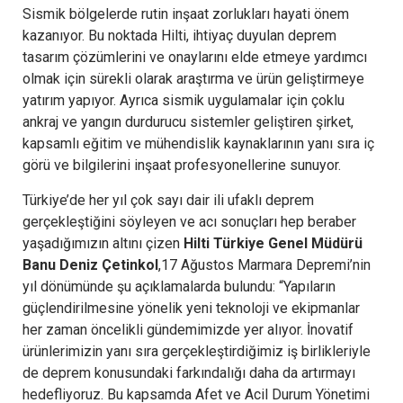
Sismik bölgelerde rutin inşaat zorlukları hayati önem
kazanıyor. Bu noktada Hilti, ihtiyaç duyulan deprem
tasarım çözümlerini ve onaylarını elde etmeye yardımcı
olmak için sürekli olarak araştırma ve ürün geliştirmeye
yatırım yapıyor. Ayrıca sismik uygulamalar için çoklu
ankraj ve yangın durdurucu sistemler geliştiren şirket,
kapsamlı eğitim ve mühendislik kaynaklarının yanı sıra iç
görü ve bilgilerini inşaat profesyonellerine sunuyor.
Türkiye’de her yıl çok sayı dair ili ufaklı deprem
gerçekleştiğini söyleyen ve acı sonuçları hep beraber
yaşadığımızın altını çizen
Hilti Türkiye Genel Müdürü
Banu Deniz Çetinkol
,17 Ağustos Marmara Depremi’nin
yıl dönümünde şu açıklamalarda bulundu: “Yapıların
güçlendirilmesine yönelik yeni teknoloji ve ekipmanlar
her zaman öncelikli gündemimizde yer alıyor. İnovatif
ürünlerimizin yanı sıra gerçekleştirdiğimiz iş birlikleriyle
de deprem konusundaki farkındalığı daha da artırmayı
hedefliyoruz. Bu kapsamda Afet ve Acil Durum Yönetimi