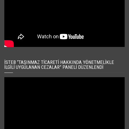
İSTEB “TAŞINMAZ TICARETI HAKKINDA YÖNETMELIKLE
İLGILI UYGULANAN CEZALAR” PANELI DÜZENLENDI