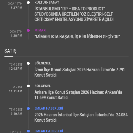
KÜLTÜR-SANAT
OCA 14TH
3:37 PM
İSTANBULSMD “I2P – IDEA TO PRODUCT”
STÜDYOSUNDA ÜRETİLEN “ÖZ ELEŞTİRİ-SELF
CRITICISM” ENSTELASYONU ZİYARETE AÇILDI
MİMARİ
OCA 9TH
1:38 PM
“MİMARLIKTA BAŞARI, İŞ BİRLİĞİNDEN GEÇİYOR”
SATIŞ
BÖLGESEL
TEM 21ST
12:02 PM
İzmir İlçe Konut Satışları 2026 Haziran: İzmir’de 7.791
Konut Satıldı
BÖLGESEL
TEM 21ST
11:11 AM
Ankara İlçe Konut Satışları 2026 Haziran: Ankara’da
11.699 konut Satıldı
EMLAK HABERLERI
TEM 21ST
9:40 AM
2026 Haziran İstanbul İlçe Satışları: İstanbul’da 24.084
Konut Satıldı
EMLAK HABERLERI
TEM 17TH