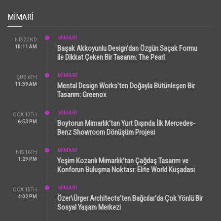
MIMARI
MİMARİ
NIS 22ND
10:11 AM
Başak Akkoyunlu Design’dan Özgün Saçak Formu
ile Dikkat Çeken Bir Tasarım: The Pearl
MİMARİ
ŞUB 6TH
11:39 AM
Mental Design Works’ten Doğayla Bütünleşen Bir
Tasarım: Greenox
MİMARİ
OCA 12TH
6:53 PM
Boytorun Mimarlık’tan Yurt Dışında İlk Mercedes-
Benz Showroom Dönüşüm Projesi
MİMARİ
NIS 16TH
1:29 PM
Yeşim Kozanlı Mimarlık’tan Çağdaş Tasarım ve
Konforun Buluşma Noktası: Elite World Kuşadası
MİMARİ
OCA 15TH
4:02 PM
Özer\Ürger Architects’ten Bağcılar’da Çok Yönlü Bir
Sosyal Yaşam Merkezi