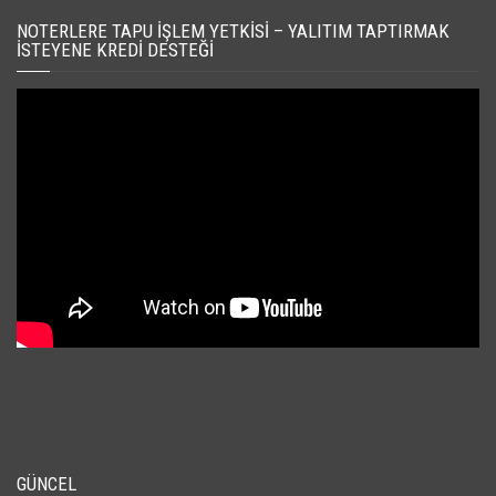
NOTERLERE TAPU İŞLEM YETKISI – YALITIM TAPTIRMAK
İSTEYENE KREDI DESTEĞI
GÜNCEL