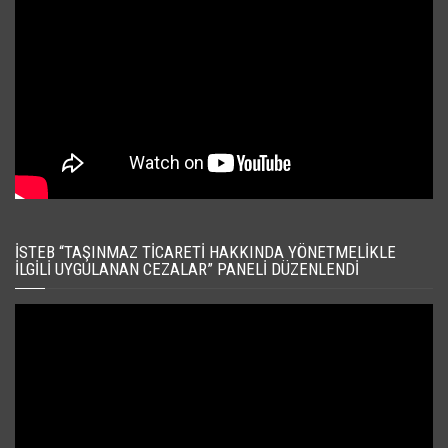
İSTEB “TAŞINMAZ TICARETI HAKKINDA YÖNETMELIKLE
İLGILI UYGULANAN CEZALAR” PANELI DÜZENLENDI