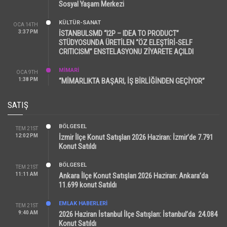
Sosyal Yaşam Merkezi
KÜLTÜR-SANAT
OCA 14TH
3:37 PM
İSTANBULSMD “I2P – IDEA TO PRODUCT”
STÜDYOSUNDA ÜRETİLEN “ÖZ ELEŞTİRİ-SELF
CRITICISM” ENSTELASYONU ZİYARETE AÇILDI
MİMARİ
OCA 9TH
1:38 PM
“MİMARLIKTA BAŞARI, İŞ BİRLİĞİNDEN GEÇİYOR”
SATIŞ
BÖLGESEL
TEM 21ST
12:02 PM
İzmir İlçe Konut Satışları 2026 Haziran: İzmir’de 7.791
Konut Satıldı
BÖLGESEL
TEM 21ST
11:11 AM
Ankara İlçe Konut Satışları 2026 Haziran: Ankara’da
11.699 konut Satıldı
EMLAK HABERLERI
TEM 21ST
9:40 AM
2026 Haziran İstanbul İlçe Satışları: İstanbul’da 24.084
Konut Satıldı