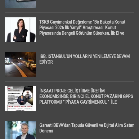
TSKB Gayrimenkul Değerleme “Bir Bakışta Konut
Piyasası 2026 İlk Yarıyıl” Araştırması: Konut
Piyasasında Dengeli Görünüm Sürerken, İlk El ve
İpotekli Satışlarda Sınırlı Toparlanma Dikkat Çekti
İBB, İSTANBUL’UN YOLLARINI YENİLEMEYE DEVAM
EDİYOR
İNŞAAT PROJE GELİŞTİRME ÜRETİM
EKONOMİSİNDE; BİRİNCİ EL KONUT PAZARINI GPPS
PLATFORMU ” PİYASA GAYRİMENKUL ” İLE
EKRANLARA TAŞIYACAK
Garanti BBVA’dan Tapuda Güvenli ve Dijital Alım Satım
Dönemi