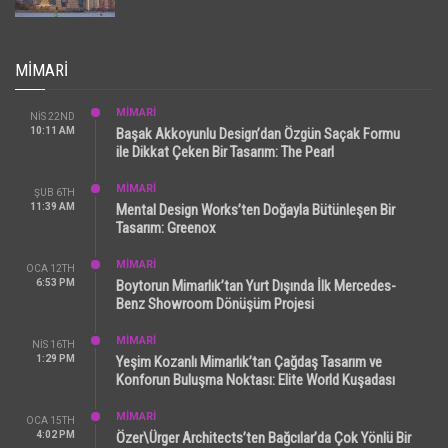
MIMARI
MİMARİ
NIS 22ND
10:11 AM
Başak Akkoyunlu Design’dan Özgün Saçak Formu
ile Dikkat Çeken Bir Tasarım: The Pearl
MİMARİ
ŞUB 6TH
11:39 AM
Mental Design Works’ten Doğayla Bütünleşen Bir
Tasarım: Greenox
MİMARİ
OCA 12TH
6:53 PM
Boytorun Mimarlık’tan Yurt Dışında İlk Mercedes-
Benz Showroom Dönüşüm Projesi
MİMARİ
NIS 16TH
1:29 PM
Yeşim Kozanlı Mimarlık’tan Çağdaş Tasarım ve
Konforun Buluşma Noktası: Elite World Kuşadası
MİMARİ
OCA 15TH
4:02 PM
Özer\Ürger Architects’ten Bağcılar’da Çok Yönlü Bir