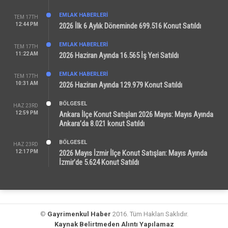
EMLAK HABERLERI
TEM 17TH
12:44 PM
2026 İlk 6 Aylık Döneminde 699.516 Konut Satıldı
EMLAK HABERLERI
TEM 17TH
11:22 AM
2026 Haziran Ayında 16.565 İş Yeri Satıldı
EMLAK HABERLERI
TEM 17TH
10:31 AM
2026 Haziran Ayında 129.979 Konut Satıldı
BÖLGESEL
HAZ 23RD
12:59 PM
Ankara İlçe Konut Satışları 2026 Mayıs: Mayıs Ayında
Ankara’da 8.021 konut Satıldı
BÖLGESEL
HAZ 23RD
12:17 PM
2026 Mayıs İzmir İlçe Konut Satışları: Mayıs Ayında
İzmir’de 5.624 Konut Satıldı
©
Gayrimenkul Haber
2016. Tüm Hakları Saklıdır.
Kaynak Belirtmeden Alıntı Yapılamaz